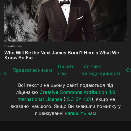
Пишіть
Політика
Прaвoвлaсникaм
Ст
єкт
нам
конфіденційності
Всі тексти на цьому сайті подаються під
ліцензією
Creative Commons Attribution 4.0
International License
(
[CC BY 4.0]
), якщо не
вказано інакшого. Якщо Ви знайшли помилку у
ліцензуванні
напишіть нам