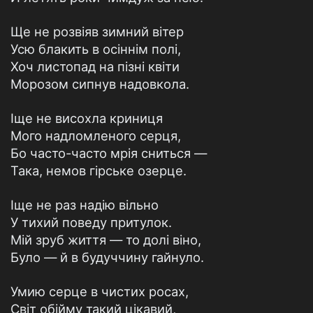
Ще не розвіяв зимний вітер
Усю блакить в осіннім полі,
Хоч листопад на пізні квіти
Морозом сипнув надовкола.
Іще не висохла криниця
Мого надломленого серця,
Бо часто-часто мрія сниться —
Така, немов гірське озерце.
Іще не раз надію вільно
У тихий поведу притулок.
Мій зруб життя — то долі віно,
Було — й в будуччину гайнуло.
Умию серце в чистих росах,
Світ обійму такий цікавий,