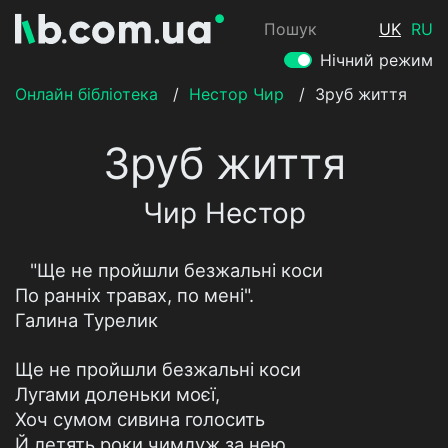
Пошук
UK
RU
Нічний режим
Онлайн бібліотека
/
Нестор Чир
/
Зруб життя
Зруб життя
Чир Нестор
"Ще не пройшли безжальні коси
По ранніх травах, по мені".
Галина Турелик
Ще не пройшли безжальні коси
Лугами доленьки моєї,
Хоч сумом сивина голосить
Й летять роки чимдуж за нею.