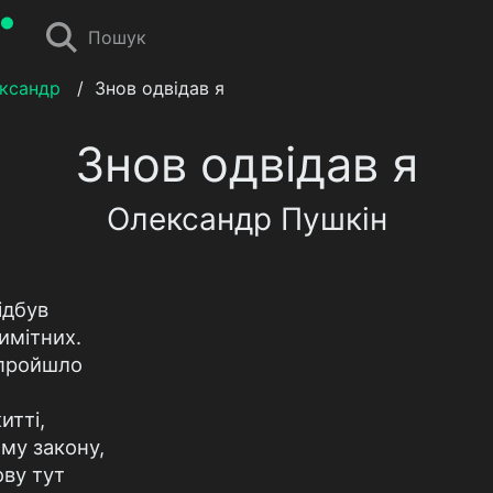
Пошук
ксандр
/
Знов одвідав я
Знов одвідав я
Олександр Пушкін
ідбув
имітних.
 пройшло
итті,
ому закону,
ову тут