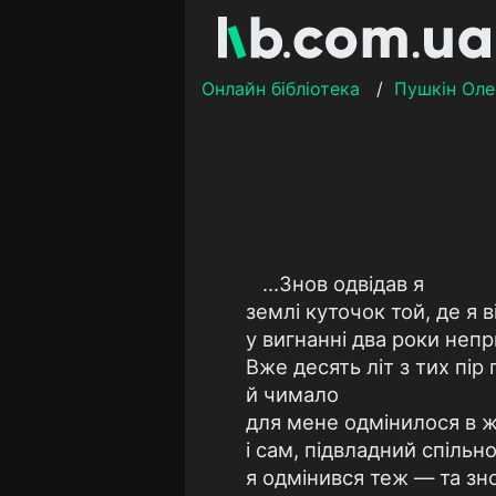
Онлайн бібліотека
/
Пушкін Оле
...Знов одвідав я
землі куточок той, де я в
у вигнанні два роки непр
Вже десять літ з тих пір
й чимало
для мене одмінилося в ж
і сам, підвладний спільн
я одмінився теж — та зн