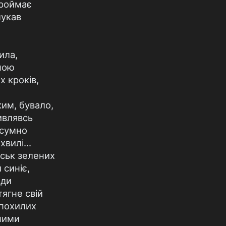
роймає
лукав
ила,
іною
х кроків,
ким, бувало,
ивлявсь
 сумно
хвилі...
иськ зелених
 синіє,
оди
тягне свій
 похилих
 ними