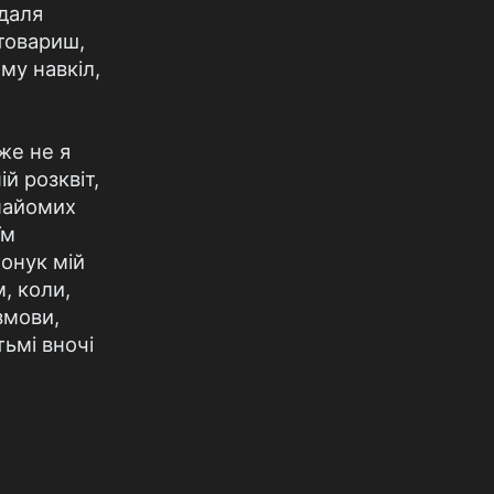
здаля
 товариш,
му навкіл,
же не я
ій розквіт,
найомих
їм
 онук мій
, коли,
змови,
тьмі вночі