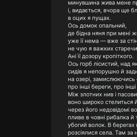
минувшина жива мене п
і, видається, вчора ще б
в оцих я пущах.
Ось домок опальний,
де бідна няня при мені ж
уже її нема — вже за ст
не чую я важких старечи
Ані її дозору кропіткого.
Ось горб лісистий, над я
сидів я непорушно й зад
на озері, замислюючись
про інші береги, про інші 
Між злотних нив і пасов
воно широко стелиться й
через його недовідомі в
пливе в човні рибалка й 
убогий волок. В берегах
розсіялися села. Там за