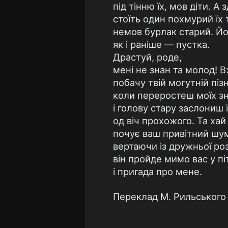
під тінню їх, мов діти. А 
стоїть один похмурий їх
немов бурлак старий. Йо
як і раніше — пустка.
Драстуй, роде,
мені не знан та молод! В
побачу твій могутній пізн
коли переростеш моїх з
і голову стару заслониш 
од віч прохожого. Та хай
почує ваш привітний шум
вертаючи із дружньої ро
він пройде мимо вас у пі
і пригада про мене.
Переклад М. Рильського