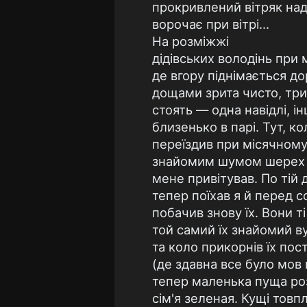
прокривлений вітряк на
ворочає при вітрі...
На розміжжі
дідівських володінь при м
де вгору піднімається до
дощами зрита чисто, три
стоять — одна навідлі, ін
близенько в парі. Тут, ко
переїздив при місячному 
знайомим шумом шерех 
мене привітував. По тій 
тепер поїхав я й перед 
побачив знову їх. Вони ті
той самий їх знайомий в
та коло прикорнів їх пос
(де здавна все було мов 
тепер маленька пуща ро
сім'я зеленая. Кущі товп