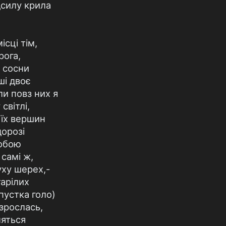
дсилу крила
ісці тім,
рога,
 сосни
ші двоє
ли повз них я
світлі,
їх вершин
дорозі
собою
 самі ж,
уху шерех,-
тарілих
пустка голо)
зрослась,
ляться