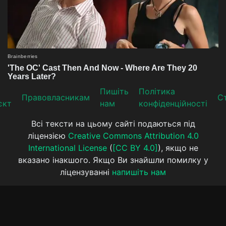
Пишіть
Політика
Прaвoвлaсникaм
Ст
єкт
нам
конфіденційності
Всі тексти на цьому сайті подаються під
ліцензією
Creative Commons Attribution 4.0
International License
(
[CC BY 4.0]
), якщо не
вказано інакшого. Якщо Ви знайшли помилку у
ліцензуванні
напишіть нам