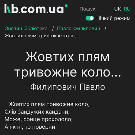
Пошук
UK
RU
Нічний режим
Онлайн бібліотека
/
Павло Филипович
/
Жовтих плям тривожне коло...
Жовтих плям
тривожне коло...
Филипович Павло
Жовтих плям тривожне коло,
Слів байдужих кайдани.
Може, сонце прохололо,
А як ні, то поверни