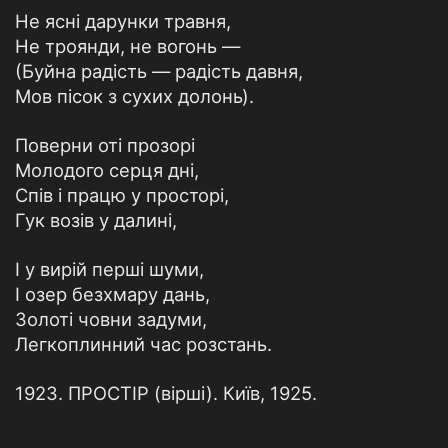
Не ясні дарунки травня,
Не троянди, не вогонь —
(Буйна радість — радість давня,
Мов пісок з сухих долонь).
Поверни оті прозорі
Молодого серця дні,
Спів і працю у просторі,
Гук возів у далині,
І у вирій перші шуми,
І озер безхмару дань,
Золоті човни задуми,
Легкоплинний час розстань.
1923. ПРОСТІР (вірші). Київ, 1925.