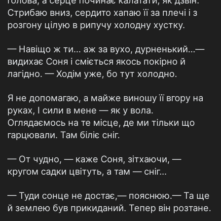
голова, а серце починає калатати, як дзвін.
Стрибаю вниз, сердито хапаю її за плечі і з
розгону цілую в рипучу холодну хустку.
— Навіщо ж ти... аж за вухо, дурненький...—
видихає Соня і сміється якось покірно й
лагідно. — Ходім уже, бо тут холодно.
Я не допомагаю, а майже виношу її вгору на
руках, І сили в мене — як у вола.
Оглядаємось на те місце, де ми тільки що
гарцювали. Там біліє сніг.
— От чудно, — каже Соня, зітхаючи, —
кругом садки цвітуть, а там — сніг...
— Туди сонце не достає,— пояснюю.— Та ще
й землею був прикиданий. Тепер він розтане.