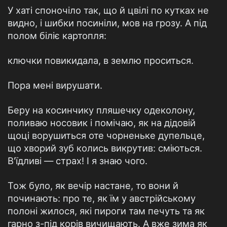
У хаті споночіло так, що й цвілі по кутках не
видно, і шибки посиніли, мов на грозу. А під
полом біліє картопля:
ключки повикидала, в землю проситься.
Пора мені вирушати.
Беру на косинчику пляшечку одеколону,
поливаю носовик і помічаю, як на дідовій
щоці ворушиться оте чорненьке дупельце,
що хворий зуб колись викрутив: сміються.
В'їдливі — страх! І я знаю чого.
Тож було, як вечір настане, то вони й
починають: про те, як їм у австрійському
полоні жилося, які пироги там печуть та як
гарно з-під корів вичищають. А вже зима як