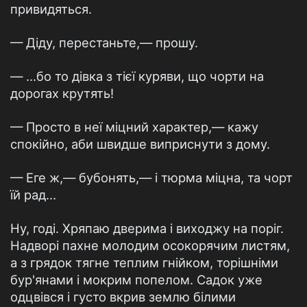
привидяться.
— Діду, перестаньте,— прошу.
— ...бо то дівка з тієї куряви, що чорти на
дорогах крутять!
— Просто в неї міцний характер,— кажу
спокійно, аби швидше виприснути з дому.
— Еге ж,— бубонять,— і тюрма міцна, та чорт
їй рад...
Ну, годі. Хряпаю дверима і виходжу на поріг.
Надворі пахне молодим осокорячим листям,
а з грядок тягне теплим гнійком, торішніми
бур'янами і мокрим попелом. Садок уже
одцвівся і густо вкрив землю білими