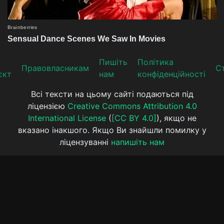
Пишіть
Політика
Прaвoвлaсникaм
Ст
єкт
нам
конфіденційності
Всі тексти на цьому сайті подаються під
ліцензією
Creative Commons Attribution 4.0
International License
(
[CC BY 4.0]
), якщо не
вказано інакшого. Якщо Ви знайшли помилку у
ліцензуванні
напишіть нам