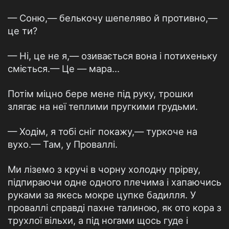
— Соню,— белькочу шепеляво й противно,—
це ти?
— Ні, це не я,— озивається вона і потихеньку
сміється.— Це — мара...
Потім міцно бере мене під руку, трошки
злягає на неї теплими пругкими грудьми.
— Ходім, я тобі сніг покажу,— туркоче на
вухо.— Там, у Проваллі.
Ми ліземо з кручі в чорну холодну прірву,
підпираючи одне одного плечима і хапаючись
руками за якесь мокре цупке бадилля. У
проваллі справді пахне талиною, як ото кора з
трухлої вільхи, а під ногами щось гуде і