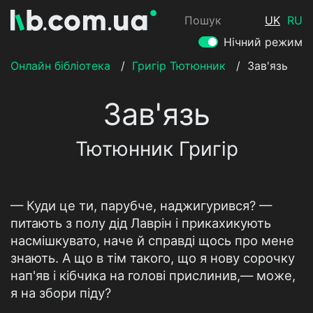
Пошук
UK
RU
Нічний режим
Онлайн бібліотека
/
Григір Тютюнник
/
Зав'язь
Зав'язь
Тютюнник Григір
— Куди це ти, парубче, наджигурився? —
питають з полу дід Лаврін і прикахикують
насмішкувато, наче й справді щось про мене
знають. А що в тім такого, що я нову сорочку
нап'яв і кібчика на голові прислинив,— може,
я на збори піду?