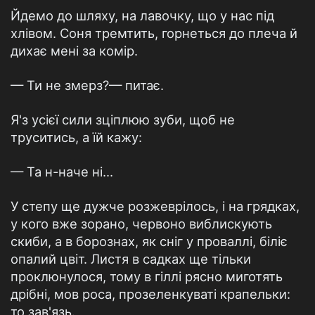
Йдемо до шляху, на лавочку, що у нас під
хлівом. Соня тремтить, горнеться до плеча й
дихає мені за комір.
— Ти не змерз?— питає.
Я'з усієї сили зціплюю зуби, щоб не
труситись, а їй кажу:
— Та н-наче ні...
У степу ще дужче розжеврілось, і на грядках,
у кого вже зорано, червоно виблискують
скиби, а в борознах, як сніг у проваллі, біліє
опалий цвіт. Листя в садках ще тільки
проклюнулося, тому в гіллі рясно миготять
дрібні, мов роса, прозеленкуваті крапельки:
то зав'язь.