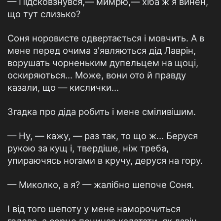
— Підсковзнувся,— мимрю,— хіба ж я винен,
що тут слизько?
Соня норовисте одвертається і мовчить. А в
мене перед очима з'являються дід Лаврін,
ворушать чорненьким дупельцем на щоці,
оскиряються... Може, вони ото й правду
казали, що — кислички...
Згадка про діда робить і мене сміливішим.
— Ну, — кажу, — раз так, то що ж... Беруся
рукою за кущ і, твердіше, ніж треба,
упираючясь ногами в кручу, деруся на гору.
— Миколко, а я? — жалібно шепоче Соня.
І від того шепоту у мене наморочиться