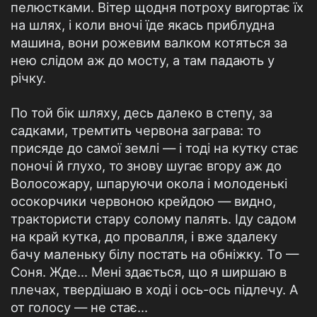
пелюстками. Вітер щодня потроху вигортає їх
на шлях, і коли вночі їде якась приблудна
машина, вони рожевим валком котяться за
нею слідом аж до мосту, а там падають у
річку.
По той бік шляху, десь далеко в степу, за
садками, тремтить червона заграва: то
присяде до самої землі — і тоді на кутку стає
поночі й глухо, то знову шугає вгору аж до
Волосожару, шпаруючи окола і молоденькі
осокорчики червоною крейдою — видно,
трактористи стару солому палять. Іду садом
на край кутка, до провалля, і вже здалеку
бачу маленьку білу постать на обніжку. То —
Соня. Жде... Мені здається, що я ширшаю в
плечах, твердішаю в ході і ось-ось підлечу. А
от голосу — не стає...