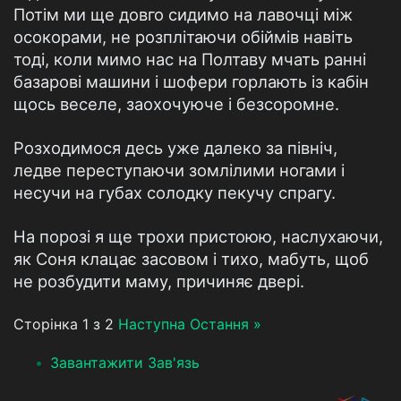
Потім ми ще довго сидимо на лавочці між
осокорами, не розплітаючи обіймів навіть
тоді, коли мимо нас на Полтаву мчать ранні
базарові машини і шофери горлають із кабін
щось веселе, заохочуюче і безсоромне.
Розходимося десь уже далеко за північ,
ледве переступаючи зомлілими ногами і
несучи на губах солодку пекучу спрагу.
На порозі я ще трохи пристоюю, наслухаючи,
як Соня клацає засовом і тихо, мабуть, щоб
не розбудити маму, причиняє двері.
Сторінка 1 з 2
Наступна
Остання »
Завантажити Зав'язь