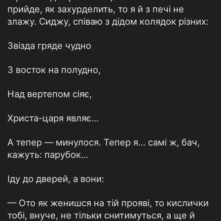
прийде, як захурделить, то я й з печі не
злажу. Сиджу, співаю з дідом колядок різних:
Звізда гряде чудно
З восток на полудно,
Над вертепом сіяє,
Христа-царя являє...
А тепер — минулося. Тепер я... самі ж, бач,
кажуть: парубок...
Іду до дверей, а вони:
— Ото як женишся на тій прояві, то кислички
тобі, внуче, не тільки снитимуться, а ще й