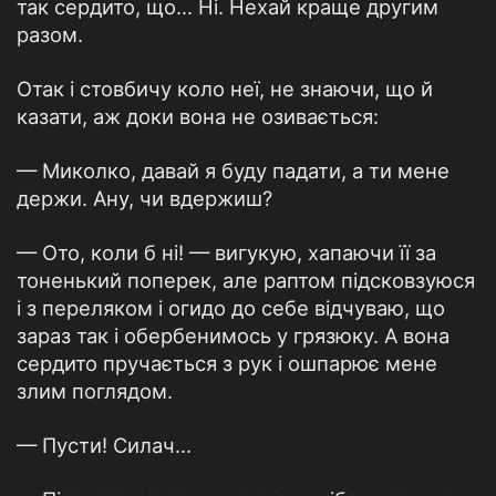
так сердито, що... Ні. Нехай краще другим
разом.
Отак і стовбичу коло неї, не знаючи, що й
казати, аж доки вона не озивається:
— Миколко, давай я буду падати, а ти мене
держи. Ану, чи вдержиш?
— Ото, коли б ні! — вигукую, хапаючи її за
тоненький поперек, але раптом підсковзуюся
і з переляком і огидо до себе відчуваю, що
зараз так і обербенимось у грязюку. А вона
сердито пручається з рук і ошпарює мене
злим поглядом.
— Пусти! Силач...