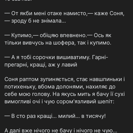
— От якби мені отаке намисто,— каже Соня,
— зроду б не знімала...
— Купимо,— обіцяю впевнено.— Ось як
тільки вивчусь на шофера, так і купимо.
— А я тобі сорочки вишиватиму. Гарні-
прегарні, кращі, аж у лавий
Соня раптом зупиняється, стає навшпиньки і
потихеньку, вбома долонями, нахиляє до
себе мою голову. На якусь мить я бачу її сухі
вимогливі очі і чую сором'язливий шепіт:
— В сто раз кращі... милий... в тисячу!
А далі вже нічого не бачу і нічого не чую...