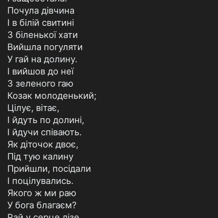
Почула дівчина
І в білій свитині
З біленької хати
Вийшла погуляти
У гай на долину.
І вийшов до неї
З зеленого гаю
Козак молоденький;
Цілує, вітає,
І йдуть по долині,
І йдучи співають.
Як діточок двоє,
Під тую калину
Прийшли, посідали
І поцілувались.
Якого ж ми раю
У бога благаєм?
Рай у серце лізе,