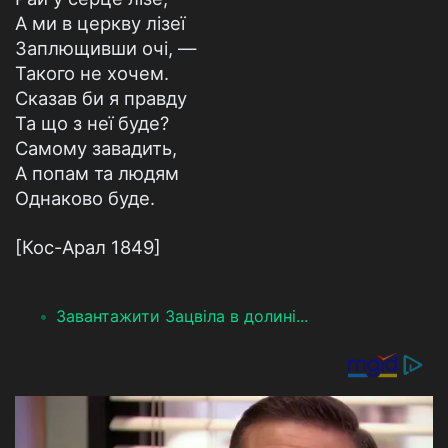
А ми в церкву лізеї
Заплющивши очі, —
Такого не хочем.
Сказав би я правду
Та що з неї буде?
Самому завадить,
А попам та людям
Однаково буде.
[Кос-Арал 1849]
Завантажити Зацвіла в долині...