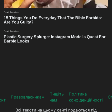
Пишіть
Політика
Прaвoвлaсникaм
Ст
єкт
нам
конфіденційності
Всі тексти на цьому сайті подаються під