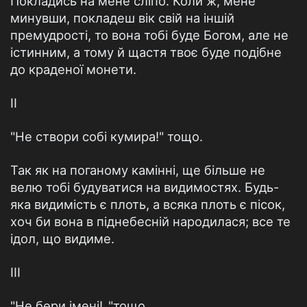
Покладись на мене сліпо. Коли ж, мене
минувши, покладеш вік свій на іншій
премудрості, то вона тобі буде Богом, але не
істинним, а тому й щастя твоє буде подібне
до краденої монети.
ІІ
"Не створи собі кумира!" тощо.
Так як на поганому камінні, ще більше не
велю тобі будуватися на видимостях. Будь-
яка видимість є плоть, а всяка плоть є пісок,
хоч би вона в піднебесній народилася; все те
ідол, що видиме.
ІІІ
"Не бери імені!.."тощо.