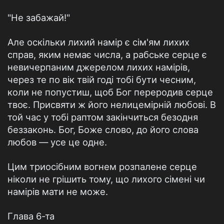
"Не забажай!"
Але оскільки лихий намір є сім'ям лихих
справ, яким немає числа, а рабське серце є
невичерпаним джерелом лихих намірів,
через те по вік твій годі тобі бути чесним,
коли не попустиш, щоб Бог переродив серце
твоє. Присвяти ж його нелицемірній любові. В
той час у тобі раптом закінчиться безодня
беззаконь. Бог, Боже слово, до його слова
любов — усе це одне.
Цим триосібним вогнем розпалене серце
ніколи не грішить тому, що лихого сімені чи
намірів мати не може.
Глава 6-та