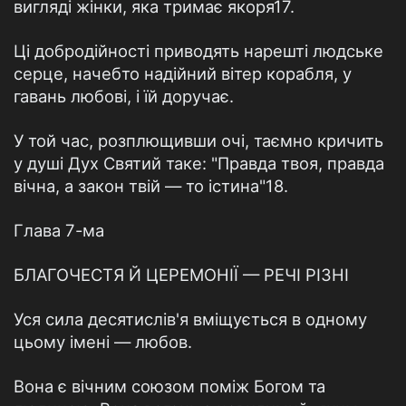
вигляді жінки, яка тримає якоря17.
Ці добродійності приводять нарешті людське
серце, начебто надійний вітер корабля, у
гавань любові, і їй доручає.
У той час, розплющивши очі, таємно кричить
у душі Дух Святий таке: "Правда твоя, правда
вічна, а закон твій — то істина"18.
Глава 7-ма
БЛАГОЧЕСТЯ Й ЦЕРЕМОНІЇ — РЕЧІ РІЗНІ
Уся сила десятислів'я вміщується в одному
цьому імені — любов.
Вона є вічним союзом поміж Богом та