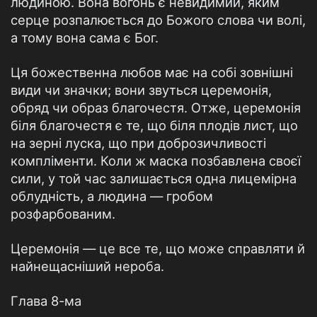
людиною. Вона вогонь є невидимий, яким
серце розпалюється до Божого слова чи волі,
а тому вона сама є Бог.
Ця божественна любов має на собі зовнішні
види чи значки; вони звуться церемонія,
обряд чи образ благочестя. Отже, церемонія
біля благочестя є те, що біля плодів лист, що
на зерні луска, що при доброзичливості
компліменти. Коли ж маска позбавлена своєї
сили, у той час залишається одна лицемірна
облудність, а людина — гробом
розфарбованим.
Церемонія — це все те, що може справляти й
найнещасніший нероба.
Глава 8-ма