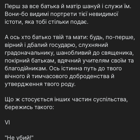
Перш за все батька й матір шануй і служи їм.
Вони-бо видимі портрети тієї невидимої
істоти, яка тобі стільки подає.
А ось хто батько твій та мати: будь, по-перше,
вірний і дбалий государю, слухняний
градоначальнику, шанобли­вий до священика,
покірний батькам, вдячний учителям своїм та
благодійникам. Ось істинна путь до твого
вічного й тимчасового доброденства й
утвердження твого роду.
Що ж стосується інших частин суспільства,
бережись такого:
VI
"Не убий!"