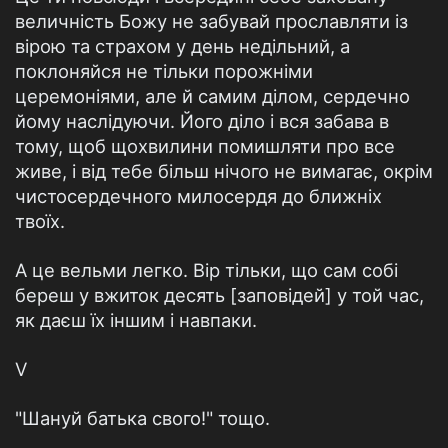
величність Божу не забувай прославляти із
вірою та страхом у день недільний, а
поклоняйся не тільки порожніми
церемоніями, але й самим ділом, сердечно
йому наслідуючи. Його діло і вся забава в
тому, щоб щохвилини помишляти про все
живе, і від тебе більш нічого не вимагає, окрім
чистосердечного милосердя до ближніх
твоїх.
А це вельми легко. Вір тільки, що сам собі
береш у вжиток десять [заповідей] у той час,
як даєш їх іншим і навпаки.
V
"Шануй батька свого!" тощо.