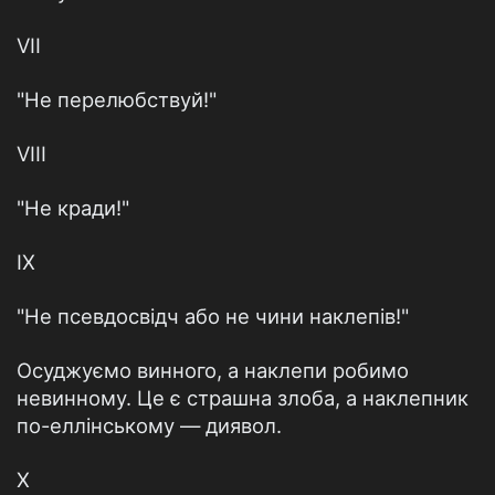
VIІ
"Не перелюбствуй!"
VIІІ
"Не кради!"
IX
"Не псевдосвідч або не чини наклепів!"
Осуджуємо винного, а наклепи робимо
невинному. Це є страшна злоба, а наклепник
по-еллінському — диявол.
Х