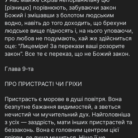
[різницю] порівнюють, забуваючи закон
Божий і змішавши з болотом людським
водно, навіть до того доходить, що брехуни
людське вище підносять і, на нього уповаючи,
про любов не подумають, хай же здійсниться
оце: "Лицеміри! За перекази ваші розорите
закон". Все те є переказ, що не Божий закон.
Глава 9-та
ПРО ПРИСТРАСТІ ЧИ ГРІХИ
Пристрасть є морове в душі повітря. Вона
безпутне бажання видимостей, а зветься
нечистий чи мучительний дух. Найголовніша
з усіх — заздрість, мати інших пристрастей та
беззаконь. Вона є головним центром цієї
прірви, де душа мучиться. Ніщо її не