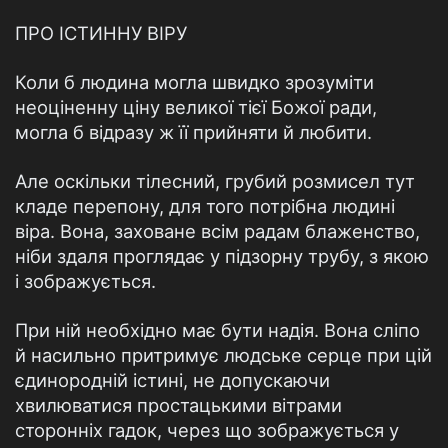
ПРО ІСТИННУ ВІРУ
Коли б людина могла швидко зрозуміти
неоціненну ціну великої тієї Божої ради,
могла б відразу ж її прийняти й любити.
Але оскільки тілесний, грубий розмисел тут
кладе перепону, для того потрібна людині
віра. Вона, заховане всім радам блаженство,
ніби здаля проглядає у підзорну трубу, з якою
і зображується.
При ній необхідно має бути надія. Вона сліпо
й насильно притримує людське серце при цій
єдинородній істині, не допус­каючи
хвилюватися простацькими вітрами
сторонніх гадок, через що зображується у