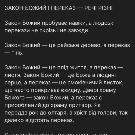
ЗАКОН БОЖИЙ І ПЕРЕКАЗ — РЕЧІ РІЗНІ
Закон Божий пробуває навіки, а людські
перекази не скрізь і не завжди.
Закон Божий — це райське дерево, а переказ
— тінь.
Закон Божий — це плід життя, а переказ —
листя. Закон Бо­жий — це Боже в людині
серце, а переказ — це смоківничий листок,
що часто прикриває єхидну. Двері храму
Божого — закон Божий, а переказ є
прироблений до храму притвор. Як
переддвірок до олтаря, а хвіст від голови, так
далеко відстоїть переказ.
У нас майже скрізь непорівняльну цю