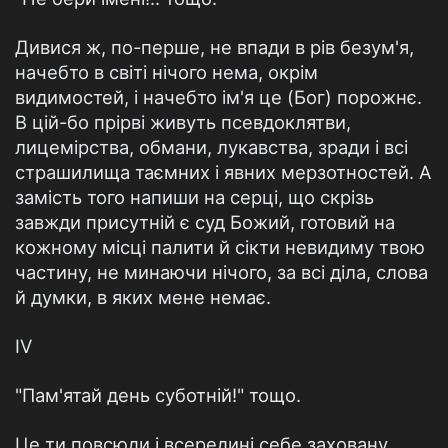
Дивися ж, по-перше, не впади в рів безум'я,
начебто в світі нічого нема, окрім
видимостей, і начебто ім'я це (Бог) порожнє.
В цій-бо прірві живуть псевдоклятви,
лицемірства, обмани, лукавства, зради і всі
страшили­ща таємних і явних мерзотностей. А
замість того напиши на серці, що скрізь
завжди присутній є суд Божий, готовий на
кожному місці палити й сікти невидиму твою
частину, не минаючи нічого, за всі діла, слова
й думки, в яких мене немає.
IV
"Пам'ятай день суботній!" тощо.
Це ти повсюди і всередині себе заховану