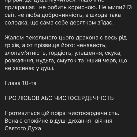
прикрашає і не робить корисною. Не милий їй
світ, не люба доброчинність, а шкода така
солодка, що сама себе десятком з'їдає.
Жалом пекельного цього дракона є весь рід
гріхів, а от прізвище його: ненависть,
злопам'ятність, гордість, улещення, скука,
розкаяння, нудьга, смуток та інший черв, що
не засинає у душі.
Глава 10-та
ПРО ЛЮБОВ АБО ЧИСТОСЕРДЕЧНІСТЬ
Противиться цій прірві чистосердечність.
Вона є спокійне в душі дихання і віяння
Святого Духа.