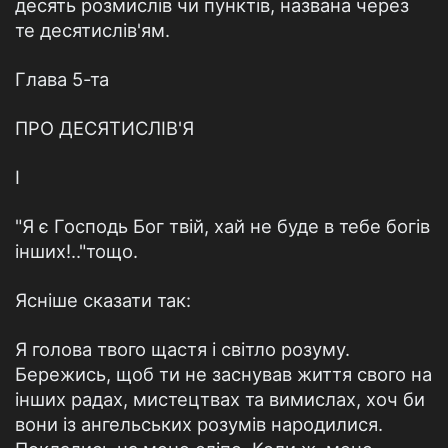
десять розмислів чи пунктів, названа через
те десятислів'ям.
Глава 5-та
ПРО ДЕСЯТИСЛІВ'Я
І
"Я є Господь Бог твій, хай не буде в тебе богів
інших!.."тощо.
Ясніше сказати так:
Я голова твого щастя і світло розуму.
Бережись, щоб ти не заснував життя свого на
інших радах, мистецтвах та вимислах, хоч би
вони із ангельських розумів народилися.