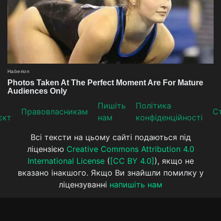
Пишіть
Політика
Прaвoвлaсникaм
Ст
єкт
нам
конфіденційності
Всі тексти на цьому сайті подаються під
ліцензією
Creative Commons Attribution 4.0
International License
(
[CC BY 4.0]
), якщо не
вказано інакшого. Якщо Ви знайшли помилку у
ліцензуванні
напишіть нам