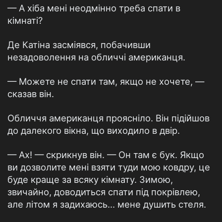
— А хіба мені неодмінно треба спати в
кімнаті?
Де Катіна засміявся, побачивши
незадоволення на обличчі американця.
— Можете не спати там, якщо не хочете, —
сказав він.
Обличчя американця проясніло. Він підійшов
до далекого вікна, що виходило в двір.
— Ах! — скрикнув він. — Он там є бук. Якщо
ви дозволите мені взяти туди мою ковдру, це
буде краще за всяку кімнату. Зимою,
звичайно, доводиться спати під покрівлею,
але літом я задихаюсь… мене душить стеля.