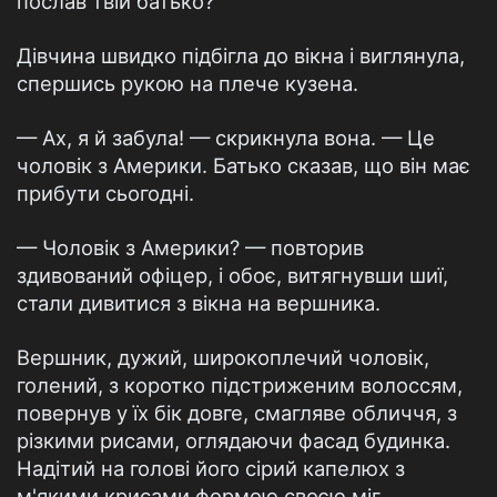
послав твій батько?
Дівчина швидко підбігла до вікна і виглянула,
спершись рукою на плече кузена.
— Ах, я й забула! — скрикнула вона. — Це
чоловік з Америки. Батько сказав, що він має
прибути сьогодні.
— Чоловік з Америки? — повторив
здивований офіцер, і обоє, витягнувши шиї,
стали дивитися з вікна на вершника.
Вершник, дужий, широкоплечий чоловік,
голений, з коротко підстриженим волоссям,
повернув у їх бік довге, смагляве обличчя, з
різкими рисами, оглядаючи фасад будинка.
Надітий на голові його сірий капелюх з
м'якими крисами формою своєю міг