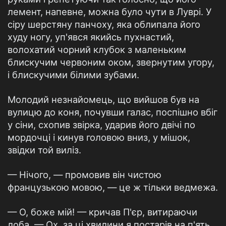
лемент, напевне, можна було чути в Луврі. У
сіру шерстяну панчоху, яка облипала його
худу ногу, уп'явся якийсь пухнастий,
волохатий чорний клубок з маленьким
блискучим червоним оком, звернутим угору,
і блискучими білими зубами.
Молодий незнайомець, що вийшов був на
вулицю до коня, почувши галас, поспішно вбіг
у сіни, схопив звірка, ударив його двічі по
мордочці і кинув головою вниз, у мішок,
звідки той виліз.
— Нічого, — промовив він чистою
французькою мовою, — це ж тільки ведмежа.
— О, боже мій! — кричав П'єр, витираючи
лоба. — Ох, за ці хвилини я постарів на п'ять