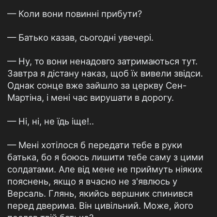
— Коли вони повинні прибути?
— Батько казав, сьогодні увечері.
— Ну, то вони ненадовго затримаються тут.
Завтра я дістану наказ, щоб їх вивели звідси.
Однак сонце вже зайшло за церкву Сен-
Мартіна, і мені час вирушати в дорогу.
— Ні, ні, не їдь іще!..
— Мені хотілося б передати тебе в руки
батька, бо я боюсь лишити тебе саму з цими
солдатами. Але від мене не приймуть ніяких
пояснень, якщо я вчасно не з'явлюсь у
Версаль. Глянь, якийсь вершник спинився
перед дверима. Він цивільний. Може, його