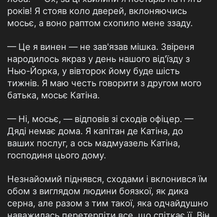
років! Я стояв коло дверей, вклоняючись
мосьє, а воно раптом схопило мене ззаду.
— Це я винен — не зав'язав мішка. Звіреня
народилось якраз у день нашого від'їзду з
Нью-Йорка, у вівторок йому буде шість
тижнів. Я маю честь говорити з другом мого
батька, мосьє Катіна.
— Ні, мосьє, — відповів зі сходів офіцер. —
Дяді немає дома. Я капітан де Катіна, до
ваших послуг, а ось мадмуазель Катіна,
господиня цього дому.
Незнайомий піднявся, сходами і вклонився їм
обом з виглядом людини боязкої, як дика
серна, але разом з тим такої, яка одчайдушно
наважилась перетерпіти все, що спіткає її. Він