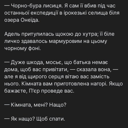
— Чорно-бура лисиця. Я сам її вбив під час
останньої експедиції в ірокезькі селища біля
озера Онеїда.
Адель притулилась щокою до хутра; її біле
личко здавалось мармуровим на цьому
чорному фоні.
— Дуже шкода, мосьє, що батька немає
дома, щоб вас привітати, — сказала вона, —
але я від щирого серця вітаю вас замість
нього. Кімната вам приготовлена нагорі. Якщо
бажаєте, П'єр проведе вас.
— Кімната, мені? Нащо?
— Як нащо? Щоб спати.