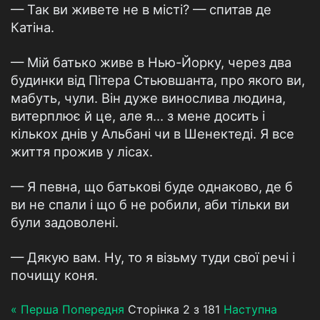
— Так ви живете не в місті? — спитав де
Катіна.
— Мій батько живе в Нью-Йорку, через два
будинки від Пітера Стьювшанта, про якого ви,
мабуть, чули. Він дуже винослива людина,
витерплює й це, але я… з мене досить і
кількох днів у Альбані чи в Шенектеді. Я все
життя прожив у лісах.
— Я певна, що батькові буде однаково, де б
ви не спали і що б не робили, аби тільки ви
були задоволені.
— Дякую вам. Ну, то я візьму туди свої речі і
почищу коня.
« Перша
Попередня
Сторінка 2 з 181
Наступна