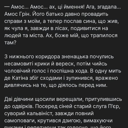
— Амос… Амос… ах, ці ймення! Ага, згадала…
Амос Грін. Його батько давно провадить
справи з моїм, а тепер послав сина, що жив,
як чула я, завжди в лісах, подивитися на
людей та міста. Ах, боже мій, що трапилося
там?
З нижнього коридора зненацька почулись
несамовиті крики й вереск, потім чийсь
чоловічий голос і поспішна хода. В одну мить
де Катіна збіг сходами і зупинився, вражено
дивлячись на те, що діялось перед ним.
Дві дівчини щосили верещали, притулившись
до одвірків. Посеред сіней старий слуга П'єр,
суворий кальвініст, завжди повний
самоповаги, крутився дзигою, вимахуючи
руками і репетуючи так голосно, що його