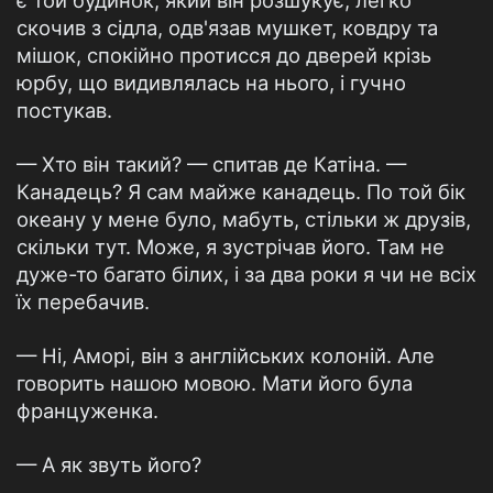
є той будинок, який він розшукує, легко
скочив з сідла, одв'язав мушкет, ковдру та
мішок, спокійно протисся до дверей крізь
юрбу, що видивлялась на нього, і гучно
постукав.
— Хто він такий? — спитав де Катіна. —
Канадець? Я сам майже канадець. По той бік
океану у мене було, мабуть, стільки ж друзів,
скільки тут. Може, я зустрічав його. Там не
дуже-то багато білих, і за два роки я чи не всіх
їх перебачив.
— Ні, Аморі, він з англійських колоній. Але
говорить нашою мовою. Мати його була
француженка.
— А як звуть його?