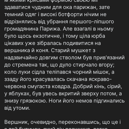
здаватися чудним для ока парижан, зате
темний одяг і високі ботфорти нічим не
відрізнялись від убрання першого-ліпшого
громадянина Парижа. Але взагалі в ньому
було щось екзотичне, і тому ціла юрба
цікавих уже зібралась подивитися на
вершника й коня. Старий мушкет з
надзвичайно довгим стволом був прив'язаний
до стремена так, що дуло стирчало вгору;
коло луки сідла теліпався чорний мішок, а
ззаду його красувалась скачана яскраво-
червона смугаста ковдра. Добрий кінь, сірий,
у яблуках, був увесь вкритий зверху потом, а
знизу грязюкою. Ноги його немов підгинались
від утоми.
Вершник, очевидно, переконавшись, що це і