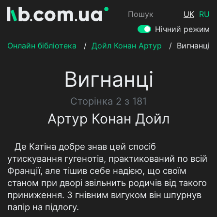
Пошук
UK
RU
Нічний режим
Онлайн бібліотека
/
Дойл Конан Артур
/
Вигнанці
Вигнанці
Сторінка 2 з 181
Артур Конан Дойл
Де Катіна добре знав цей спосіб
утискування гугенотів, практикований по всій
Франції, але тішив себе надією, що своїм
станом при дворі звільнить родичів від такого
приниження. З гнівним вигуком він шпурнув
папір на підлогу.