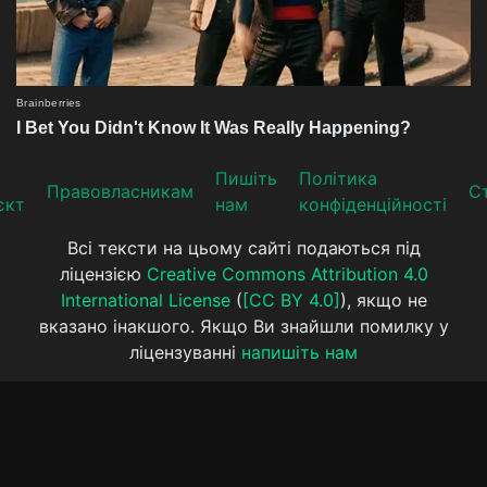
Пишіть
Політика
Прaвoвлaсникaм
Ст
єкт
нам
конфіденційності
Всі тексти на цьому сайті подаються під
ліцензією
Creative Commons Attribution 4.0
International License
(
[CC BY 4.0]
), якщо не
вказано інакшого. Якщо Ви знайшли помилку у
ліцензуванні
напишіть нам