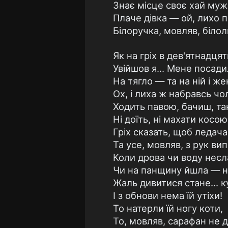
Знає місце своє хай муж
Плаче дівка — ой, лихо 
Білоручка, мовляв, білол
Як на гріх в дев'ятнадцят
Увійшов я... Мене посад
На тягло — та на ній і же
Ох, і лиха ж набравсь чол
Ходить павою, бачиш, та
Ні доїть, ні махати косою
Гріх сказать, щоб ледача
Та усе, мовляв, з рук ви
Коли дрова чи воду несл
Чи на панщину йшла — ну
Жаль дивитися стане... к
І з обнови нема їй утіхи!
То натерли їй ногу коти,
То, мовляв, сарафан не 