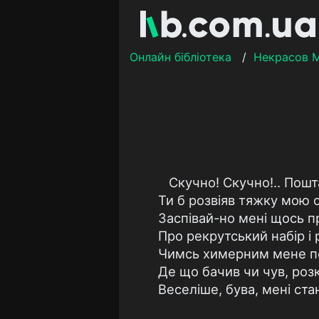
Онлайн бібліотека
/
Некрасов 
Скучно! Скучно!.. Пош
Ти б розвіяв тяжку мою с
Заспівай-но мені щось п
Про рекрутський набір і 
Чимсь химерним мене п
Де що бачив чи чув, ро
Веселіше, бува, мені ста