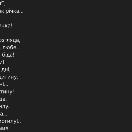
ї,
к річка...
ичка!
озгляда,
 любе...
 біда!
и!
дні,
дитину,
і...
итину!
да.
илу.
...
огилу!..
омив