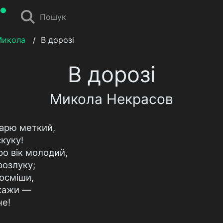
Пошук
Микола
/
В дорозі
В дорозі
Микола Некрасов
тарю меткий,
куку!
ро вік молодий,
розлуку;
осміши,
зкажи —
не!