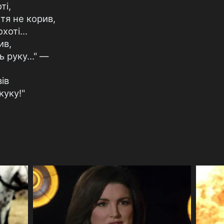
ті,
ття не корив,
хоті...
ив,
ь руку..." —
ів
куку!"