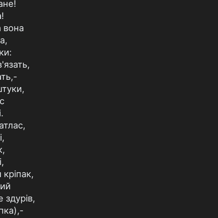
ане!
!
а вона
а,
ки:
в'язать,
ать,-
штуки,
с
.
атлас,
і,
к,
,
 кріпак,
ний
 здурів,
пка),-