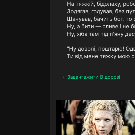
На тяжкій, бідолаху, робо
Зодягав, годував, без пу
Шанував, бачить бог, по о
Ну, а бити — сливе і не б
Ну, хіба там під п'яну дес
"Ну доволі, поштарю! Одв
Ти від мене тяжку мою с
Завантажити В дорозі