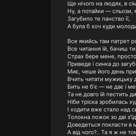
Ще нічого на людях, в сім'
Ну, а потайки — сльози, я
Загубило те панство її,
А була б хоч куди молод
Все якийсь там патрет р
Все читання їй, бачиш ти,
Страх бере мене, просто
Приведе і синка до загуб
Миє, чеше його день при 
Вчить читати мужицьку 
Бить не б'є — не дає і мен
Та не довго їй пестить д
Ніби тріска зробилась ху
І ходити вже стало над с
Толокна ложок зо дві з'їда
Доведеться покласти в м
А від чого?.. Та я ж не т