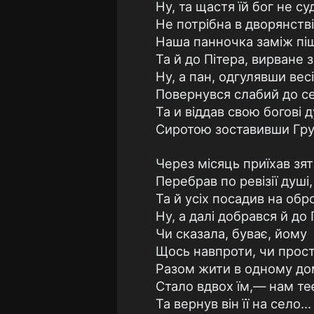
Ну, та щастя їй бог не су
Не потрібна в дворянстві
Наша панночка заміж пі
Та й до Пітера, вирване з
Ну, а пан, одгулявши вес
Повернувся слабий до с
Та и віддав свою богові 
Сиротою зоставивши Гру
Через місяць приїхав зя
Перебрав по ревізії душі,
Та й усіх посадив на обр
Ну, а далі добрався й до 
Чи сказала, буває, йому
Щось навпроти, чи прост
Разом жити в одному до
Стало вдвох їм,— нам теє
Та вернув він її на село...