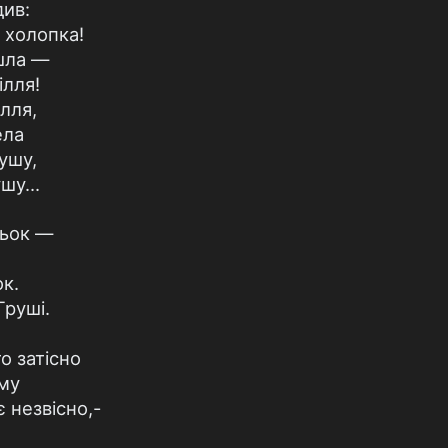
див:
 холопка!
шла —
ілля!
ілля,
ела
душу,
шу...
тьок —
ок.
Груші.
о затісно
му
 незвісно,-