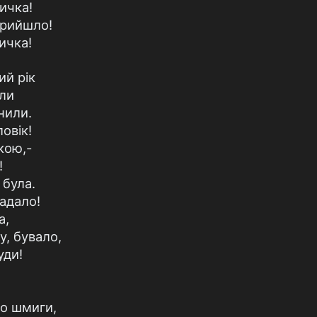
ичка!
прийшло!
ичка!
ий рік
или
нили.
овік!
кою,-
!
 була.
падало!
а,
, бувало,
уди!
до шмиги,