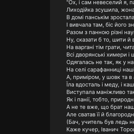
"Ох, і сам невеселий я, п
Лиходійка зсушила, жона
В домі панськім зростал
І вивчала там, біс його зн
Разом з панною різні нау
Ну, сказати б то, шити й 
На варгані тім грати, чит
Всі дворянські химери і 
Одягалась не так, як у на
На селі сарафанниці наші
А, приміром, у шовк та в 
Їла вдосталь і меду, і каш
Виступала маніжливо та
Як і панії, тобто, природні
А не те вже, що брат наш
Але сватав її й благород
(Бач, учитель був ледь не
Каже кучер, Іванич Торо