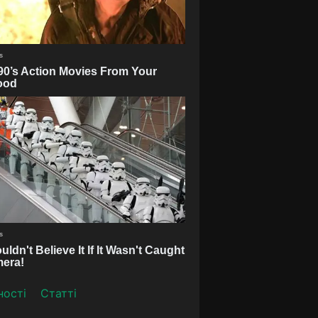
ності
Статті