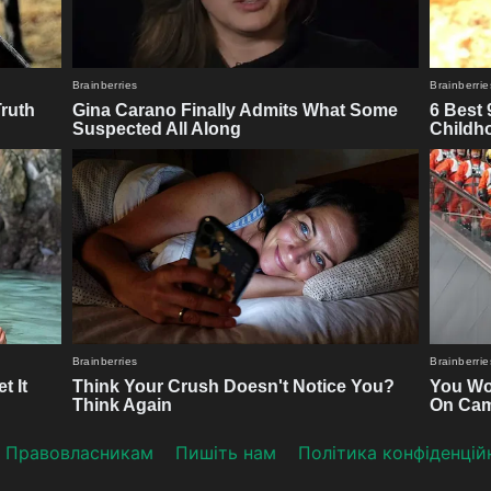
Прaвoвлaсникaм
Пишіть нам
Політика конфіденцій