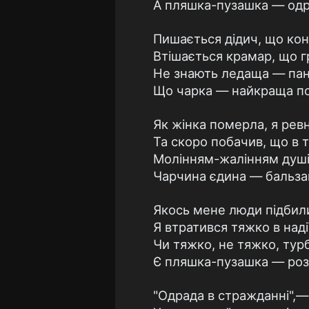
А пляшка-пузашка — одр
Пишається дідич, що коні
Втішається крамар, що гро
Не знають ледаща — пани
Що чарка — найкраща пот
Як жінка померла, я рев
Та скоро побачив, що в 
Молінням-жалінням душі
Чарчина єдина — бальза
Якось мене люди підбили
Я втратився тяжко в надії
Чи тяжко, не тяжко, ту
Є пляшка-пузашка — роз
"Одрада в стражданні",—