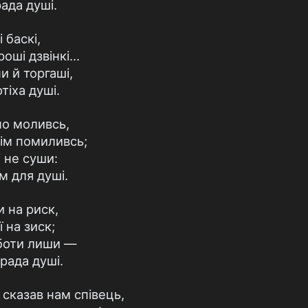
ада душі.
 баскі,
ші дзвінкі...
 й торгаші,
іха душі.
но моливсь,
тім помиливсь;
 не суши:
м для душі.
 на риск,
 на зиск;
рботи лиши —
рада душі.
 сказав нам співець,