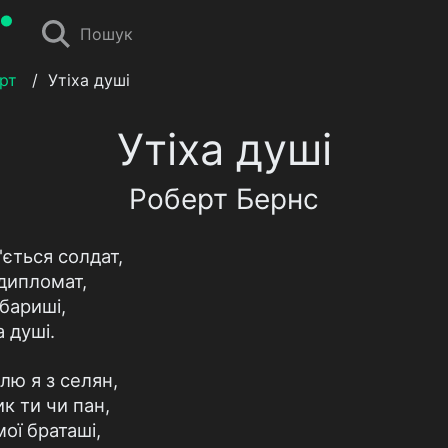
Пошук
рт
/
Утіха душі
Утіха душі
Роберт Бернс
'ється солдат,
дипломат,
-бариші,
 душі.
лю я з селян,
к ти чи пан,
ої браташі,