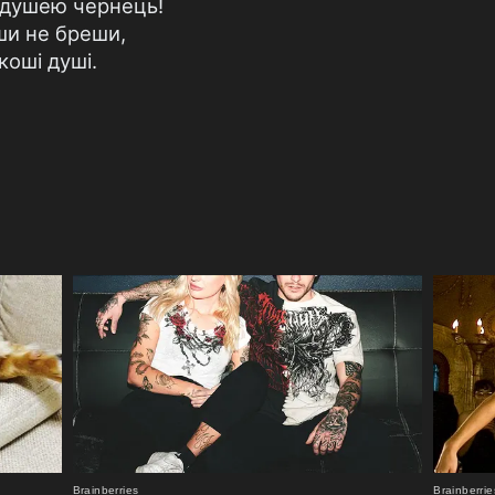
— душею чернець!
ши не бреши,
коші душі.