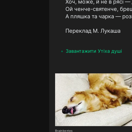
Хоч, може, й не в рясі 
Ой ченче-святенче, бре
А пляшка та чарка — роз
Переклад М. Лукаша
Завантажити Утіха душі