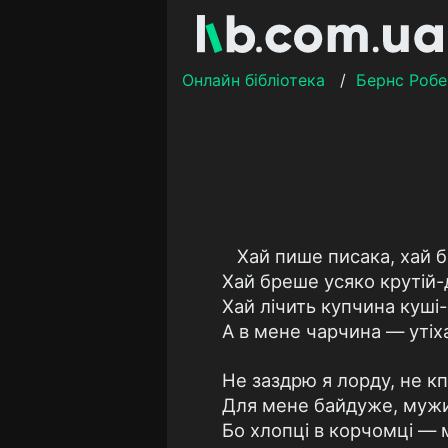
Онлайн бібліотека
/
Бернс Робе
Хай пише писака, хай б
Хай бреше усяко крутій-
Хай лічить купчина куші
А в мене чарчина — утіха
Не заздрю я лорду, не кп
Для мене байдуже, мужи
Бо хлопці в корчомці — м