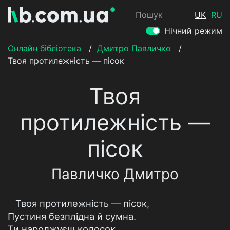
Пошук
UK
RU
Нічний режим
Онлайн бібліотека
/
Дмитро Павличко
/
Твоя протилежність — пісок
Твоя
протилежність —
пісок
Павличко Дмитро
Твоя протилежність — пісок,
Пустиня безплідна й сумна.
Ти народжуєш колосок,