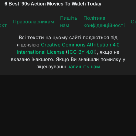
Пишіть
Політика
Прaвoвлaсникaм
Ст
єкт
нам
конфіденційності
Всі тексти на цьому сайті подаються під
ліцензією
Creative Commons Attribution 4.0
International License
(
[CC BY 4.0]
), якщо не
вказано інакшого. Якщо Ви знайшли помилку у
ліцензуванні
напишіть нам