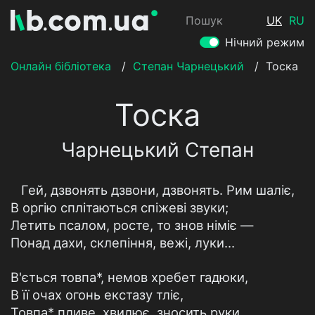
Пошук
UK
RU
Нічний режим
Онлайн бібліотека
/
Степан Чарнецький
/
Тоска
Тоска
Чарнецький Степан
Гей, дзвонять дзвони, дзвонять. Рим шаліє,
В оргію сплітаються спіжеві звуки;
Летить псалом, росте, то знов німіє —
Понад дахи, склепіння, вежі, луки…
В'ється товпа*, немов хребет гадюки,
В її очах огонь екстазу тліє,
Товпа* пливе, хвилює, зносить руки,