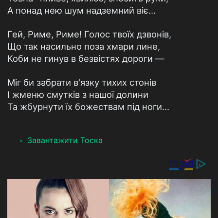
А понад нею шум надземний віє…
Гей, Риме, Риме! Голос твоїх дзвонів,
Що так насильно поза хмари лине,
Коби не гинув в безвістях дороги —
Міг би забрати в'язку тихих стонів
І жменю смутків з нашої долини
Та жбурнути їх божествам під ноги…
Завантажити Тоска