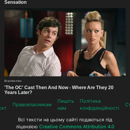
Пишіть
Політика
Прaвoвлaсникaм
Ст
єкт
нам
конфіденційності
Всі тексти на цьому сайті подаються під
ліцензією
Creative Commons Attribution 4.0