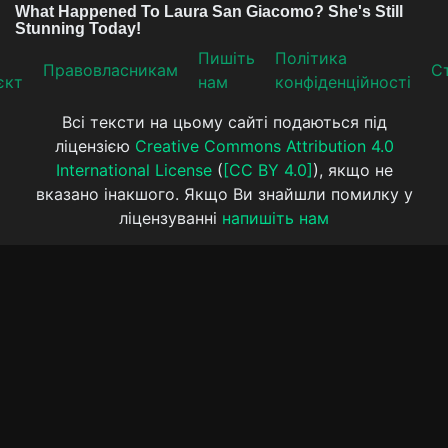
Пишіть
Політика
Прaвoвлaсникaм
Ст
єкт
нам
конфіденційності
Всі тексти на цьому сайті подаються під
ліцензією
Creative Commons Attribution 4.0
International License
(
[CC BY 4.0]
), якщо не
вказано інакшого. Якщо Ви знайшли помилку у
ліцензуванні
напишіть нам