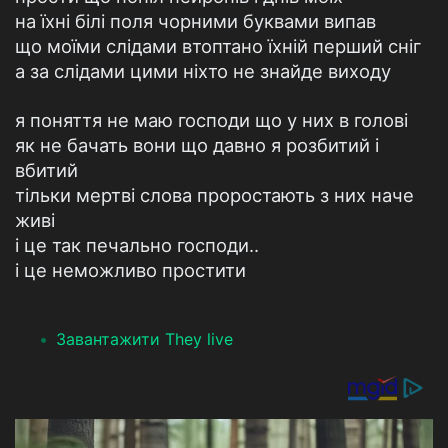
на їхні білі поля чорними буквами випав
що моїми слідами втоптано їхній перший сніг
а за слідами цими ніхто не знайде виходу
я поняття не маю господи що у них в голові
як не бачать вони що давно я розбитий і
вбитий
тільки мертві слова проростають з них наче
живі
і це так печально господи..
і це неможливо простити
Завантажити They live