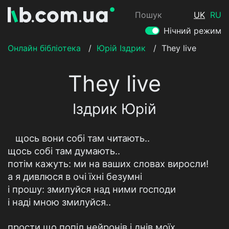
Пошук
UK
RU
Нічний режим
Онлайн бібліотека
/
Юрій Іздрик
/
They live
They live
Іздрик Юрій
щось вони собі там читають..
щось собі там думають..
потім кажуть: ми на ваших словах виросли!
а я дивлюся в очі їхні безумні
і прошу: змилуйся над ними господи
і наді мною змилуйся..
прости що попіл нейронів і днів моїх