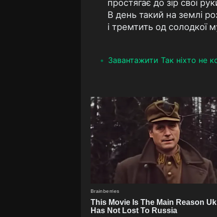
простягає до зір свої руки
В день такий на землі ро
і тремтить од солодкої му
Завантажити Так ніхто не кох