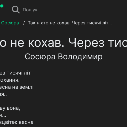
Пошук
 Сосюра
/
Так ніхто не кохав. Через тисячі літ...
о не кохав. Через тися
Сосюра Володимир
ез тисячі літ
кохання.
есна на землі
я..
ву вона,
...
зцвітає весна