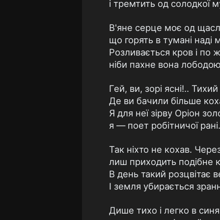
і тремтить од солодкої му
В'яне серце моє од щасл
що горять в тумані наді 
Розливається кров і по 
ніби пахне вона лободою.
Гей, ви, зорі ясні!.. Тихий
Де ви бачили більше кох
Я для неї зірву Оріон зол
я — поет робітничої рані.
Так ніхто не кохав. Через
лиш приходить подібне 
В день такий розцвітає в
І земля убирається зранн
Дише тихо і легко в синя