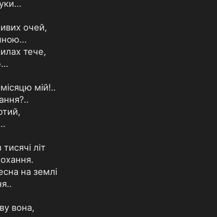
ки...
ивих очей,
мною...
жилах тече,
..
 місяцю мій!..
ання?..
отий,
..
 тисячі літ
кохання.
есна на землі
я..
ву вона,