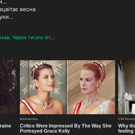
...
зцвітає весна
ки...
ав. Через тисячі літ...