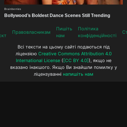
Пишіть
Політика
Прaвoвлaсникaм
Ст
єкт
нам
конфіденційності
Всі тексти на цьому сайті подаються під
ліцензією
Creative Commons Attribution 4.0
International License
(
[CC BY 4.0]
), якщо не
вказано інакшого. Якщо Ви знайшли помилку у
ліцензуванні
напишіть нам