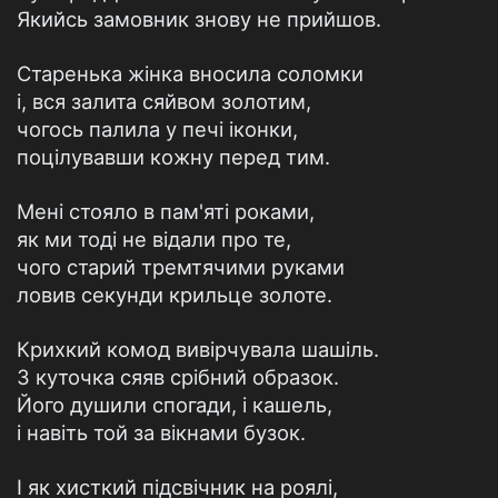
Якийсь замовник знову не прийшов.
Старенька жінка вносила соломки
і, вся залита сяйвом золотим,
чогось палила у печі іконки,
поцілувавши кожну перед тим.
Мені стояло в пам'яті роками,
як ми тоді не відали про те,
чого старий тремтячими руками
ловив секунди крильце золоте.
Крихкий комод вивірчувала шашіль.
З куточка сяяв срібний образок.
Його душили спогади, і кашель,
і навіть той за вікнами бузок.
І як хисткий підсвічник на роялі,