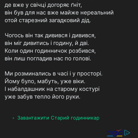
де вже у свічці догоряє ґніт,
він був для нас вже майже нереальний
отой старезний загадковий дід.
Чогось він так дивився і дивився,
він міг дивитись і годину, й дві.
Коли один годинничок розбився,
він лиш погладив нас по голові.
Ми розминались в часі і у просторі.
Йому було, мабуть, уже віки.
І набалдашник на старому костурі
уже забув тепло його руки.
Завантажити Старий годинникар