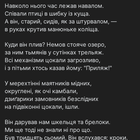
Навколо нього час лежав навалом.
Співали птиці в шибку із куща.
А він, старий, сидів, як за штурвалом, —
в руках крутив манюньке коліща.
Куди він плив? Немов стояче озеро,
за ним тьмянів у сутінках трельяж.
Всі механізми цокали загрозливо,
і з пітьми хтось казав йому: "Приляж!"
У мерехтінні маятників мідних,
округлені, як очі камбали,
дзиґарики замовників безслідних
на підвіконні цокали, ішли.
Він дарував нам шкельця та брелоки.
Ми ще тоді не знали ні про що.
Був тридцять сьомий. Він вслухався: кроки.