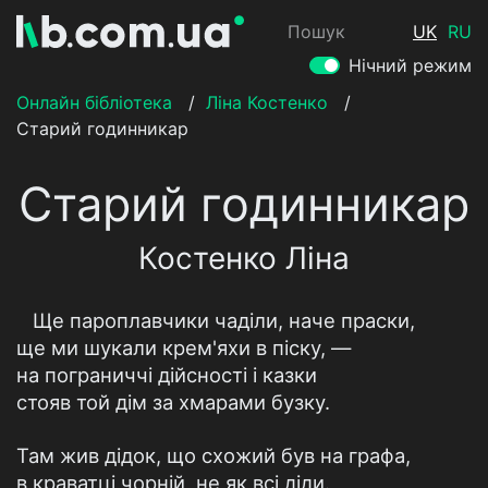
Пошук
UK
RU
Нічний режим
Онлайн бібліотека
/
Ліна Костенко
/
Старий годинникар
Старий годинникар
Костенко Ліна
Ще пароплавчики чаділи, наче праски,
ще ми шукали крем'яхи в піску, —
на пограниччі дійсності і казки
стояв той дім за хмарами бузку.
Там жив дідок, що схожий був на графа,
в краватці чорній, не як всі діди.