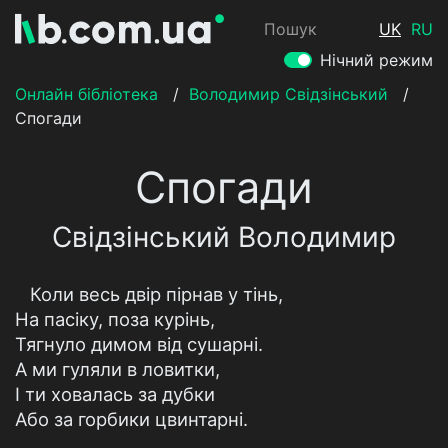
Пошук
UK
RU
Нічний режим
Онлайн бібліотека
/
Володимир Свідзінський
/
Спогади
Спогади
Свідзінський Володимир
Коли весь двір пірнав у тінь,
На пасіку, поза курінь,
Тягнуло димом від сушарні.
А ми гуляли в ловитки,
І ти ховалась за дубки
Або за горбики цвинтарні.