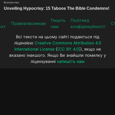
Пишіть
Політика
Прaвoвлaсникaм
Ст
єкт
нам
конфіденційності
Всі тексти на цьому сайті подаються під
ліцензією
Creative Commons Attribution 4.0
International License
(
[CC BY 4.0]
), якщо не
вказано інакшого. Якщо Ви знайшли помилку у
ліцензуванні
напишіть нам