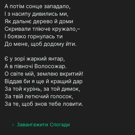
А потім сонце западало,
І з насипу дивились ми,
Як дальнє дерево й доми
Скривали тліюче кружало,–
І боязко горнулась ти
До мене, щоб додому йти.
Є у зорі жаркий янтар,
А в півночі Волосожар.
О світе мій, землею вкритий!
Віддав би я ще й кращий дар
За той курінь, за той димок,
За твій летючий голосок,
За те, щоб знов тебе ловити.
Завантажити Спогади