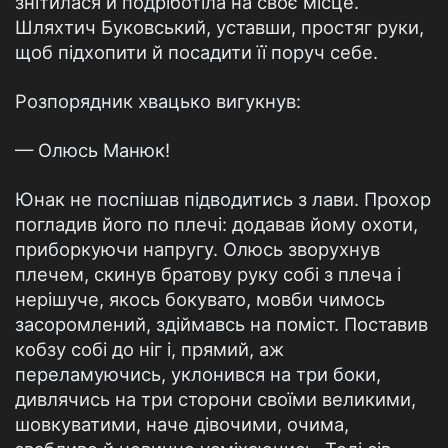
знітилася й подріботіла на своє місце.
Шляхтич Буковський, уставши, простяг руки,
щоб підхопити й посадити її поруч себе.
Розпорядник хвацько вигукнув:
— Олюсь Манюк!
Юнак не поспішав підводитись з лави. Прохор
погладив його по плечі: додавав йому охоти,
приборкуючи напругу. Олюсь зворухнув
плечем, скинув братову руку собі з плеча і
нерішуче, якось бокувато, мовби чимось
засоромлений, здіймавсь на поміст. Поставив
кобзу собі до ніг і, прямий, аж
переламуючись, уклонився на три боки,
дивлячись на три сторони своїми великими,
шовкуватими, наче дівочими, очима,