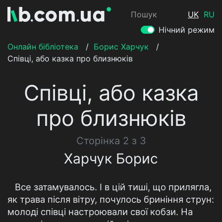
Пошук
UK
RU
Нічний режим
Онлайн бібліотека
/
Борис Харчук
/
Співці, або казка про близнюків
Співці, або казка
про близнюків
Сторінка 2 з 3
Харчук Борис
Все затамувалось. І в цій тиші, що прилягла,
як трава після вітру, почулось бриніння струн:
молоді співці настроювали свої кобзи. На