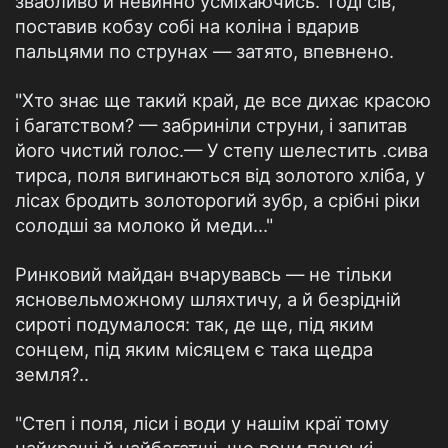
звабливо й невинно усміхаючись. Тоді сів,
поставив кобзу собі на коліна і вдарив
пальцями по струнах — затято, впевнено.
"Хто знає ще такий край, де все дихає красою
і багатством? — забриніли струни, і запитав
його чистий голос.— У степу шелестить .сива
тирса, поля вигинаються від золотого хліба, у
лісах бродить золоторогий зубр, а срібні ріки
солодші за молоко й меди..."
Ринковий майдан вчарувавсь — не тільки
ясновельможному шляхтичу, а й безрідній
сироті подумалося: так, де ще, під яким
сонцем, під яким місяцем є така щедра
земля?..
"Степ і поля, ліси і води у нашім краї тому