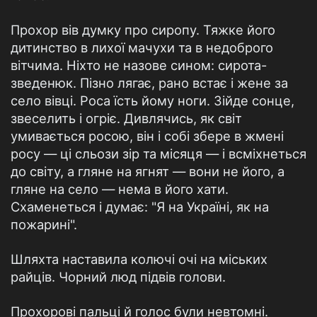
Прохор вів думку про сиропу. Тяжке його
дитинство в лихої мачухи та в недоброго
вітчима. Ніхто не назове сином: сирота-
зведенюк. Пізно лягає, рано встає і жене за
село вівці. Роса їсть йому ноги. Зійде сонце,
звеселить і огріє. Дивлячись, як світ
умивається росою, він і собі збере в жмені
росу — ці сльози зір та місяця — і всміхнеться
до світу, а гляне на ягнят — вони не його, а
гляне на село — нема в його хати.
Схаменеться і думає: "Я на Україні, як на
пожарині".
Шляхта наставила колючі очі на міських
райців. Чорний люд підвів голови.
Прохорові пальці й голос були невтомні.