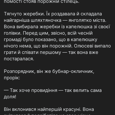
помості стояв порожній стілець.
Тягнуто жеребки. Їх роздавала й складала
найгарніша шляхтяночка — янголятко міста.
Вона вибирала жеребки із капелюшка зі своєї
голівки. Перед цим, звісно, всій чесній
громаді було показано, що в капелюшку
нічого нема, що він порожній. Олюсеві випало
грати й співати першому — так вона вже
постаралася.
Розпорядник, він же бубнар-окличник,
прорік:
— Так хоче провидіння — так велить сама
доля!
Він вклонився найпершій красуні. Вона