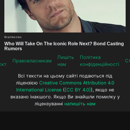
Пишіть
Політика
Прaвoвлaсникaм
Ст
єкт
нам
конфіденційності
Всі тексти на цьому сайті подаються під
ліцензією
Creative Commons Attribution 4.0
International License
(
[CC BY 4.0]
), якщо не
вказано інакшого. Якщо Ви знайшли помилку у
ліцензуванні
напишіть нам