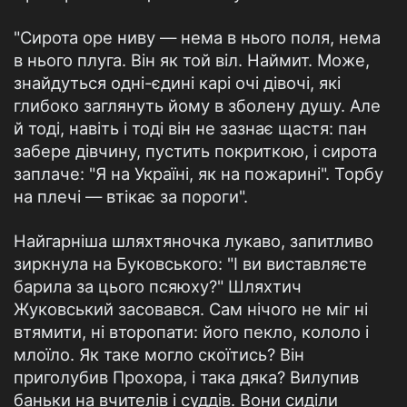
"Сирота оре ниву — нема в нього поля, нема
в нього плуга. Він як той віл. Наймит. Може,
знайдуться одні-єдині карі очі дівочі, які
глибоко заглянуть йому в зболену душу. Але
й тоді, навіть і тоді він не зазнає щастя: пан
забере дівчину, пустить покриткою, і сирота
заплаче: "Я на Україні, як на пожарині". Торбу
на плечі — втікає за пороги".
Найгарніша шляхтяночка лукаво, запитливо
зиркнула на Буковського: "І ви виставляєте
барила за цього псяюху?" Шляхтич
Жуковський засовався. Сам нічого не міг ні
втямити, ні второпати: його пекло, кололо і
млоїло. Як таке могло скоїтись? Він
приголубив Прохора, і така дяка? Вилупив
баньки на вчителів і суддів. Вони сиділи