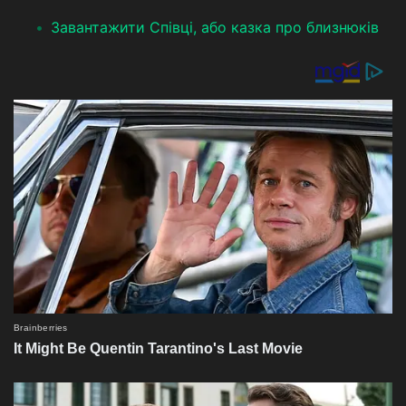
Завантажити Співці, або казка про близнюків