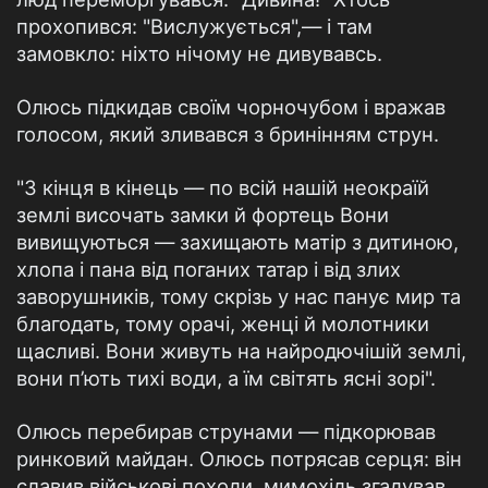
прохопився: "Вислужується",— і там
замовкло: ніхто нічому не дивувавсь.
Олюсь підкидав своїм чорночубом і вражав
голосом, який зливався з бринінням струн.
"З кінця в кінець — по всій нашій неокраїй
землі височать замки й фортець Вони
вивищуються — захищають матір з дитиною,
хлопа і пана від поганих татар і від злих
заворушників, тому скрізь у нас панує мир та
благодать, тому орачі, женці й молотники
щасливі. Вони живуть на найродючішій землі,
вони п’ють тихі води, а їм світять ясні зорі".
Олюсь перебирав струнами — підкорював
ринковий майдан. Олюсь потрясав серця: він
славив військові походи, мимохідь згадував