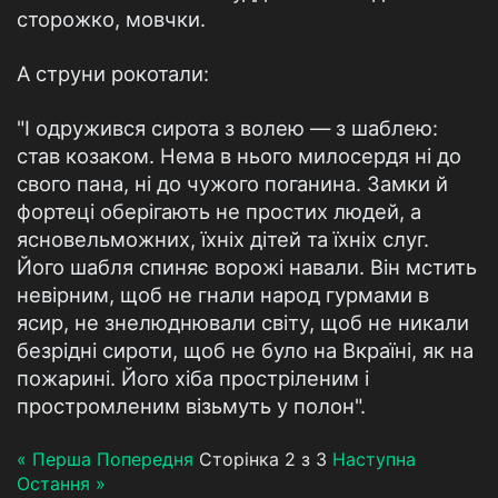
сторожко, мовчки.
А струни рокотали:
"І одружився сирота з волею — з шаблею:
став козаком. Нема в нього милосердя ні до
свого пана, ні до чужого поганина. Замки й
фортеці оберігають не простих людей, а
ясновельможних, їхніх дітей та їхніх слуг.
Його шабля спиняє ворожі навали. Він мстить
невірним, щоб не гнали народ гурмами в
ясир, не знелюднювали світу, щоб не никали
безрідні сироти, щоб не було на Вкраїні, як на
пожарині. Його хіба простріленим і
простромленим візьмуть у полон".
« Перша
Попередня
Сторінка 2 з 3
Наступна
Остання »