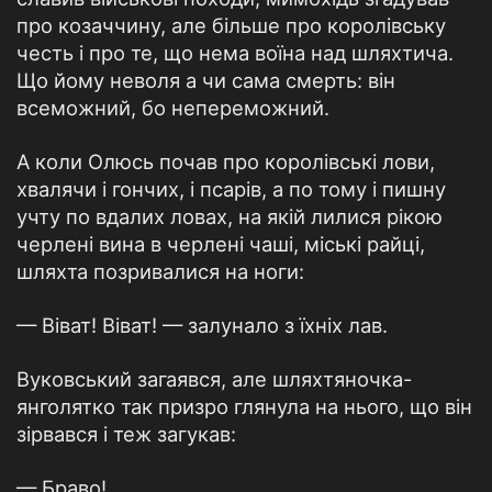
про козаччину, але більше про королівську
честь і про те, що нема воїна над шляхтича.
Що йому неволя а чи сама смерть: він
всеможний, бо непереможний.
А коли Олюсь почав про королівські лови,
хвалячи і гончих, і псарів, а по тому і пишну
учту по вдалих ловах, на якій лилися рікою
черлені вина в черлені чаші, міські райці,
шляхта позривалися на ноги:
— Віват! Віват! — залунало з їхніх лав.
Вуковський загаявся, але шляхтяночка-
янголятко так призро глянула на нього, що він
зірвався і теж загукав:
— Браво!