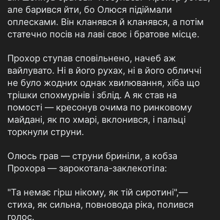
але барився йти, бо Олюся підіймали
оплесками. Він кланявся й кланявся, а потім
статечно посів на лаві своє і братове місце.
Прохор ступав сповільнено, начеб аж
вайлувато. Ні в його рухах, ні в його обличчі
не було жодних однак хвилювання, хіба що
трішки спохмурнів і зблід. А як став на
помості — кресонув очима по ринковому
майдані, як по хмарі, вклонився, і пальці
торкнули струни.
Олюсь грав — струни бриніли, а кобза
Прохора — зарокотала-заклекотіла:
"Та немає гірш нікому, як тій сиротині",—
стиха, як сильна, повновода ріка, полився
голос.