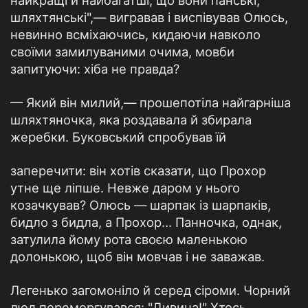
найкращі й найбагатші, що вони панські,
шляхтянські",— вигравав і виспівував Олюсь,
невинно всміхаючись, кидаючи навколо
своїми замилуваними очима, мовби
запитуючи: хіба не правда?
— Який він милий,— прошепотіла найгарніша
шляхтяночка, яка роздавала й збирала
жеребки. Буковський спробував їй
заперечити: він хотів сказати, що Прохор
утне ще ліпше. Невже даром у нього
козачкував? Олюсь — шарпак із шарпаків,
бидло з бидла, а Прохор... Панночка, однак,
затулила йому рота своєю маленькою
долонькою, щоб він мовчав і не заважав.
Легенько загомоніло й серед сіроми. Чорний
люд переморгувався: "Дивина!" Хтось