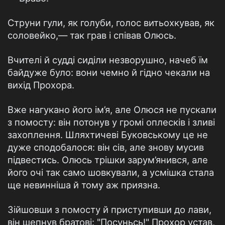
Струни гули, як голуби, голос витьохкував, як
соловейко,— так грав і співав Олюсь.
Вчителі й судді сиділи незворушно, начеб їм
байдуже було: вони чемно й гідно чекали на
вихід Прохора.
Вже нагукано його ім’я, але Олюся не пускали
з помосту: він потонув у громі оплесків і зливі
захоплення. Шляхтичеві Буковському це не
дуже сподобалося: він сів, але знову мусив
підвестись. Олюсь трішки зарум’янився, але
його очі так само шовкували, а усмішка стала
ще невинніша й тому аж приязна.
Зійшовши з помосту й приступивши до лави,
він шепнув братові: "Посуньсь!" Прохор устав,