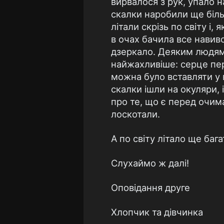
вирвалося з рук, упало н
скалки наробили ще біль
літали скрізь по світу і
в очах бачила все навиво
дзеркало. Деяким людям 
найжахливіше: серце пер
можна було вставляти у в
скалки ішли на окуляри, і
про те, що є перед очима
лоскотали.
А по світу літало ще баг
Слухаймо ж далі!
Оповідання друге
Хлопчик та дівчинка