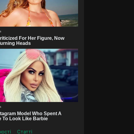
ності
Статті