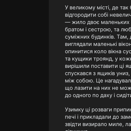
У великому місті, де так
відгородити собі невели
— жило двоє маленьких д
братом і сестрою, та люб
суміжних будинків. Там,
виглядали маленькі віко
опинитися коло вікна сус
та кущики троянд, у кож
вирішили поставити ці ящ
спускався з ящиків униз,
між собою. Це нагадувало
що лазити на них не можн
до одного по даху і сиді
Узимку ці розваги припин
печі і прикладали до зам
звідти визирало миле, ла