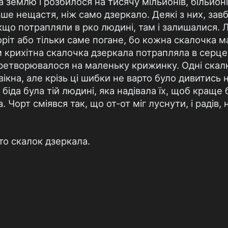
а землю і розбилося на тисячу мільйонів, більйонів
ше нещастя, ніж само дзеркало. Деякі з них, завб
, якщо потрапляли в рко людині, там і залишалися
ріт або тільки саме погане, бо кожна скалочка мал
крихітна скалочка дзеркала потрапляла в серце,
етворювалося на маленьку крижинку. Одні скалки 
ікна, але крізь ці шибки не варто було дивитись на
 біда була тій людині, яка надівала їх, щоб краще
. Чорт сміявся так, що от-от міг луснути, і радів
ато скалок дзеркала.