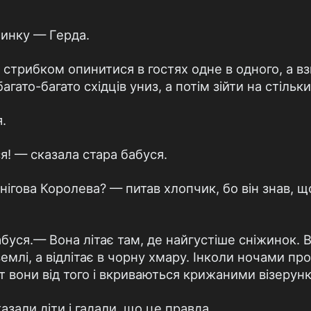
чинку — Герда.
 стрибком опинитися в гостях одне в одного, а в
гато-багато східців униз, а потім зійти на стільки
.
я! — сказала стара бабуся.
нігова Королева? — питав хлопчик, бо він знав, щ
абуся.— Вона літає там, де найгустіше сніжинок. Во
емлі, а відлітає в чорну хмару. Інколи ночами пр
 от вони від того і вкриваються крижаними візерун
азали діти і гадали, що це правда.