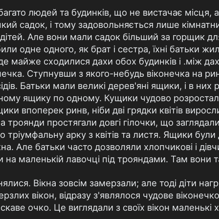
 багато людей та будинків, що не вистачає місця, 
чкий садок, і тому задовольняється лише кімнатн
ітей. Але вони мали садок більший за горщик для
или одне одного, як брат і сестра, їхні батьки ж
 де майже сходилися дахи обох будинків і .між да
нечка. Ступнувши з якого-небудь віконечка на ри
ідів. Батьки мали великі дерев'яні ящики, і в них
ному ящику по одному. Кущики чудово розростал
ики впоперек ринв, ніби дві грядки квітів виросл
 а троянди простягали довгі гілочки, що заглядали
 тріумфальну арку з квітів та листя. Ящики були 
а. Але батьки часто дозволяли хлопчикові і дівчи
ти на маленькій лавочці під трояндами. Там вони 
ялися. Вікна зовсім замерзали; але тоді діти нагр
ерзлих вікон, відразу з'являлося чудове віконечко,
скаве очко. Це виглядали з своїх вікон маленькі 