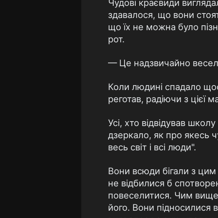
Чудові краєвиди вигляда
здавалося, що вони стоят
що їх не можна було пізн
рот.
— Це надзвичайно весело
Коли людині спадало щос
реготав, радіючи з цієї м
Усі, хто відвідував школ
дзеркало, як про якесь 
весь світ і всі люди".
Вони всюди бігали з цим
не відбилися б спотворен
повеселитися. Чим вище
його. Вони підносилися 