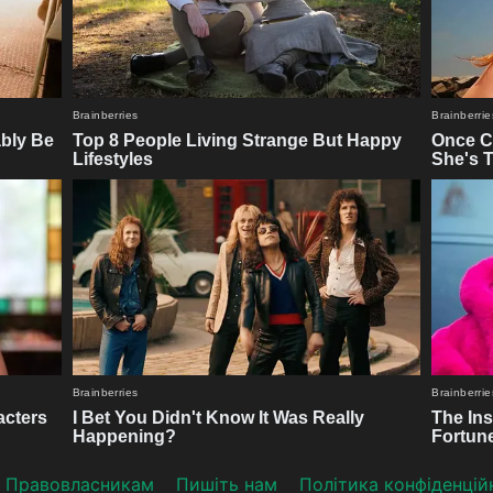
Прaвoвлaсникaм
Пишіть нам
Політика конфіденцій