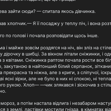
ва зайти сюди? — спитала якось дівчинка.
в хлопчик.— Я її посаджу у теплу піч, і вона роз
о по голові і почала розповідати щось інше.
а і майже зовсім роздягся на ніч, він зліз на стіле
 дірочку в шибці. За вікном літали сніжинки, і од
з квітами. Сніжинка раптом почала рости все біл
 закутаною в найтонший білий серпанок, зітканий
 прекрасна та ніжна, але з криги, з сліпучої, іскри
ві ясні зірки, але не було в них ні спокою, ні тепл
го рукою. Хлоп— —чик злякався і зіскочив з стіл
но.
 мороз, а потім настала відлига і незабаром наст
я з землі, ластівки мостили гнізда, в кімнатах від