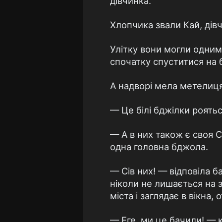
дівчинка.
Хлопчика звали Кай, дів
Улітку вони могли одним
спочатку спуститися на ба
А надворі мела метелиця
— Це білі бджілки роятьс
— А в них також є своя С
одна головна бджола.
— Сів них! — відповіла б
ніколи не лишається на з
міста і заглядає в вікна,
— Еге, ми це бачили! — к