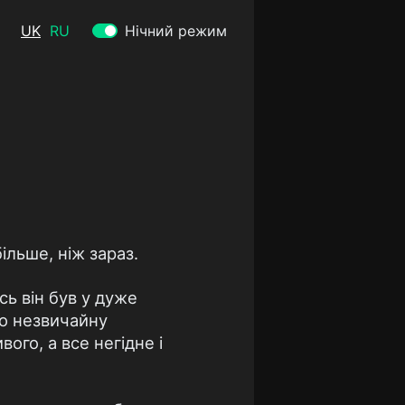
UK
RU
Нічний режим
ільше, ніж зараз.
сь він був у дуже
ло незвичайну
го, а все негідне і