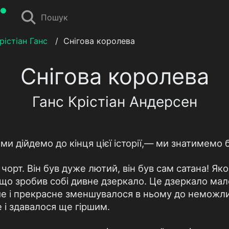
Пошук
рістіан Ганс
/
Снігова королева
Снігова королева
Ганс Крістіан Андерсен
ми дійдемо до кінця цієї історії,— ми знатимемо б
чорт. Він був дуже лютий, він був сам сатана! Яко
що зробив собі дивне дзеркало. Це дзеркало ма
е і прекрасне зменшувалося в ньому до неможливо
 і здавалося ще гіршим.