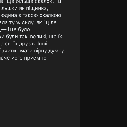
 і ще більше скалок. І ці
ільшки як піщинка,
. Людина з такою скалкою
а ту ж силу, як і ціле
— і це було
були такі великі, що їх
 своїх друзів. Інші
 бачити і мати вірну думку
, наче його приємно