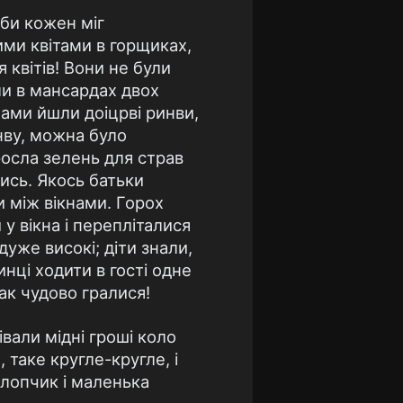
аби кожен міг
ими квітами в горщиках,
 квітів! Вони не були
или в мансардах двох
хами йшли доіцрві ринви,
нву, можна було
 росла зелень для страв
ись. Якось батьки
и між вікнами. Горох
 у вікна і перепліталися
дуже високі; діти знали,
нці ходити в гості одне
так чудово гралися!
івали мідні гроші коло
 таке кругле-кругле, і
хлопчик і маленька