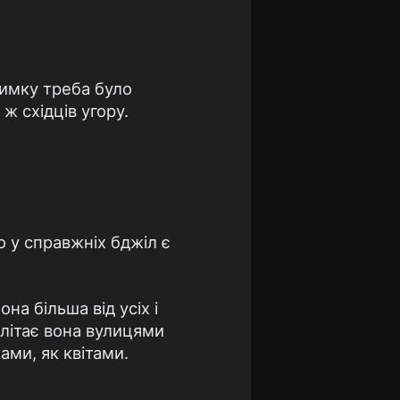
зимку треба було
 ж східців угору.
о у справжніх бджіл є
на більша від усіх і
олітає вона вулицями
ками, як квітами.