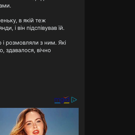
ами.
еньку, в якій теж
и, і він підспівував їй.
 і розмовляли з ним. Які
о, здавалося, вічно