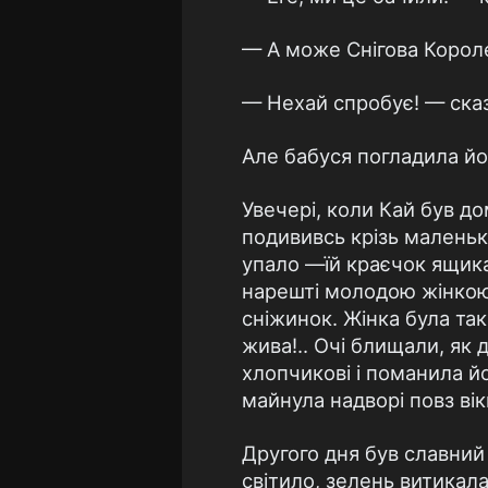
— А може Снігова Короле
— Нехай спробує! — сказа
Але бабуся погладила йог
Увечері, коли Кай був дом
подививсь крізь маленьку
упало —їй краєчок ящика 
нарешті молодою жінкою,
сніжинок. Жінка була така
жива!.. Очі блищали, як д
хлопчикові і поманила йо
майнула надворі повз вік
Другого дня був славний
світило, зелень витикалас