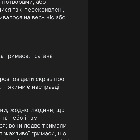
— потворами, або
лися такі перекривлені,
ивалося на весь ніс або
 гримаса, і сатана
 розповідали скрізь про
,— якими є насправді
їни, жодної людини, що
 на небо і там
ся; вони ледве тримали
ід жахливої гримаси, що