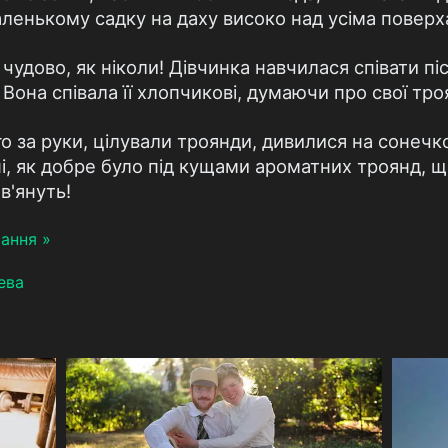
аленькому садку на даху високо над усіма поверх
 чудово, як ніколи! Дівчинка навчилася співати піс
она співала її хлопчикові, думаючи про свої троянд
 за руки, цілували троянди, дивилися на сонечко
ні, як добре було під кущами ароматних троянд, щ
в'януть!
ання »
ева