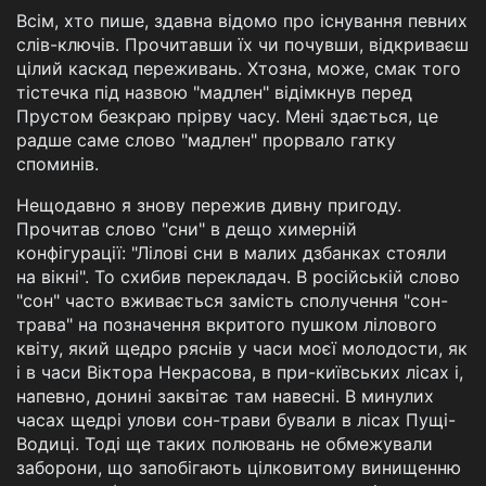
Всім, хто пише, здавна відомо про існування певних
слів-ключів. Прочитавши їх чи почувши, відкриваєш
цілий каскад переживань. Хтозна, може, смак того
тістечка під назвою "мадлен" відімкнув перед
Прустом безкраю прірву часу. Мені здається, це
радше саме слово "мадлен" прорвало гатку
споминів.
Нещодавно я знову пережив дивну пригоду.
Прочитав слово "сни" в дещо химерній
конфігурації: "Лілові сни в малих дзбанках стояли
на вікні". То схибив перекладач. В російській слово
"сон" часто вживається замість сполучення "сон-
трава" на позначення вкритого пушком лілового
квіту, який щедро ряснів у часи моєї молодости, як
і в часи Віктора Некрасова, в при-київських лісах і,
напевно, донині заквітає там навесні. В минулих
часах щедрі улови сон-трави бували в лісах Пущі-
Водиці. Тоді ще таких полювань не обмежували
заборони, що запобігають цілковитому винищенню