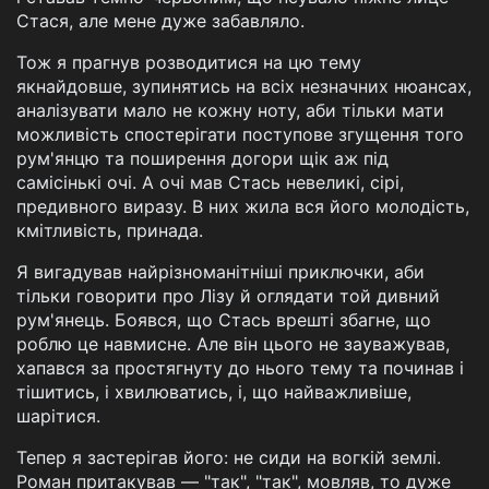
Стася, але мене дуже забавляло.
Тож я прагнув розводитися на цю тему
якнайдовше, зупинятись на всіх незначних нюансах,
аналізувати мало не кожну ноту, аби тільки мати
можливість спостерігати поступове згущення того
рум'янцю та поширення догори щік аж під
самісінькі очі. А очі мав Стась невеликі, сірі,
предивного виразу. В них жила вся його молодість,
кмітливість, принада.
Я вигадував найрізноманітніші приключки, аби
тільки говорити про Лізу й оглядати той дивний
рум'янець. Боявся, що Стась врешті збагне, що
роблю це навмисне. Але він цього не зауважував,
хапався за простягнуту до нього тему та починав і
тішитись, і хвилюватись, і, що найважливіше,
шарітися.
Тепер я застерігав його: не сиди на вогкій землі.
Роман притакував — "так", "так", мовляв, то дуже