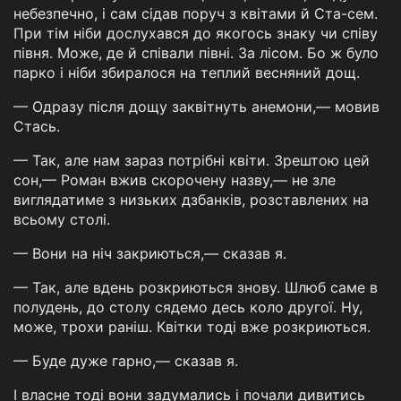
небезпечно, і сам сідав поруч з квітами й Ста-сем.
При тім ніби дослухався до якогось знаку чи співу
півня. Може, де й співали півні. За лісом. Бо ж було
парко і ніби збиралося на теплий весняний дощ.
— Одразу після дощу заквітнуть анемони,— мовив
Стась.
— Так, але нам зараз потрібні квіти. Зрештою цей
сон,— Роман вжив скорочену назву,— не зле
виглядатиме з низьких дзбанків, розставлених на
всьому столі.
— Вони на ніч закриються,— сказав я.
— Так, але вдень розкриються знову. Шлюб саме в
полудень, до столу сядемо десь коло другої. Ну,
може, трохи раніш. Квітки тоді вже розкриються.
— Буде дуже гарно,— сказав я.
І власне тоді вони задумались і почали дивитись