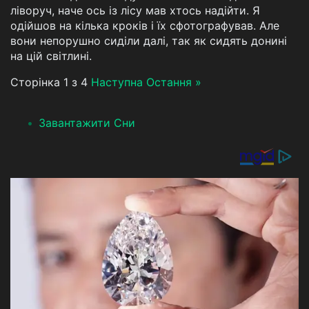
ліворуч, наче ось із лісу мав хтось надійти. Я
одійшов на кілька кроків і їх сфотографував. Але
вони непорушно сиділи далі, так як сидять донині
на цій світлині.
Сторінка 1 з 4
Наступна
Остання »
Завантажити Сни