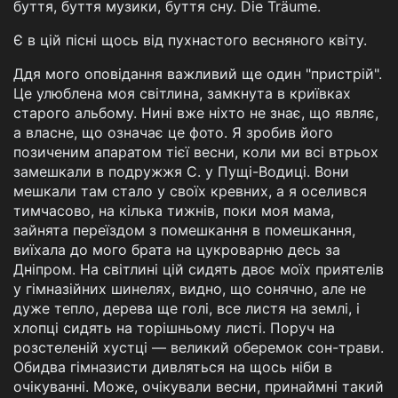
буття, буття музики, буття сну. Die Träume.
Є в цій пісні щось від пухнастого весняного квіту.
Ддя мого оповідання важливий ще один "пристрій".
Це улюблена моя світлина, замкнута в криївках
старого альбому. Нині вже ніхто не знає, що являє,
а власне, що означає це фото. Я зробив його
позиченим апаратом тієї весни, коли ми всі втрьох
замешкали в подружжя С. у Пущі-Водиці. Вони
мешкали там стало у своїх кревних, а я оселився
тимчасово, на кілька тижнів, поки моя мама,
зайнята переїздом з помешкання в помешкання,
виїхала до мого брата на цукроварню десь за
Дніпром. На світлині цій сидять двоє моїх приятелів
у гімназійних шинелях, видно, що сонячно, але не
дуже тепло, дерева ще голі, все листя на землі, і
хлопці сидять на торішньому листі. Поруч на
розстеленій хустці — великий оберемок сон-трави.
Обидва гімназисти дивляться на щось ніби в
очікуванні. Може, очікували весни, принаймні такий