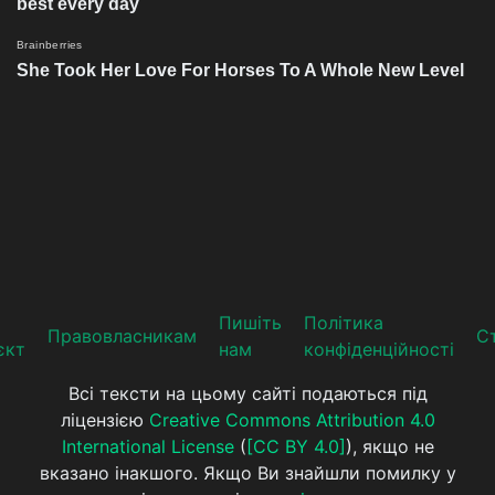
Пишіть
Політика
Прaвoвлaсникaм
Ст
єкт
нам
конфіденційності
Всі тексти на цьому сайті подаються під
ліцензією
Creative Commons Attribution 4.0
International License
(
[CC BY 4.0]
), якщо не
вказано інакшого. Якщо Ви знайшли помилку у