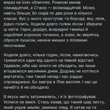
вираз на їхніх обличчях. Ромкові минає
сімнадцятий, а Стасю — вісімнадцятий. Може,
навіть більше, бо сидів по два роки в кількох
класах. Вус у нього проступає та борода, яку, леле,
рідко голить. Ходили довго голим лісом і збирали
ці квіти. Гарні, дорідні, всередині темніші й
оздоблені короною тичинок, а зовні, як звірятка,
оброслі пушком, неначе мишки з ліловими
писочками.
Ходили довго, кілька годин, лісом, намагаючись
триматися один від одного на певній відстані.
Удавали, ніби нас нічого не обходить, ми лише
втішаємося весняним днем. Додому не хотілося
вертатись, там такий нелад і нас радше
спроваджено. Бо завтра в Лізи весілля. І нас це
начебто й не обходило.
В якусь мить затримались, і я їх фотографував.
Усілися на землі. Стась казав, що такий шар листу,
який укрив землю, замінює плед. Я хитав на те