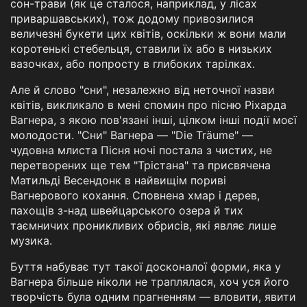
сон-трави (як це сталося, наприклад, у лісах
приваршавських), тож додому привозилися
величезні букети цих квітів, оскільки ж вони мали
коротенькі стебельця, ставили їх або в низьких
вазочках, або попросту в глибоких тарілках.
Але й слово "сни", незалежно від неточної назви
квітів, викликало в мені спомин про пісню Ріхарда
Вагнера, з якою пов'язані інші, цілком інші події моєї
молодости. "Сни" Вагнера — "Die Träume" —
чудовна млиста Пісня ночі постала з чистих, не
перетворених ще тем "Трістана" та присвячена
Матильді Весендонк в найвищім пориві
Вагнерового кохання. Сповнена хмар і дерев,
пахощів з-над швейцарського озера й тих
таємничих проникливих обрисів, які являє лише
музика.
Буття набуває тут такої досконалої форми, яка у
Вагнера більше ніколи не траплялася, хоч уся його
творчість була одним прагненням — вловити, явити