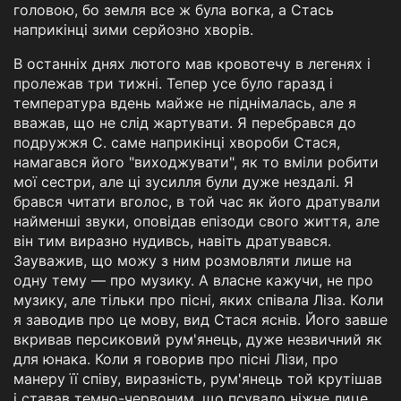
головою, бо земля все ж була вогка, а Стась
наприкінці зими серйозно хворів.
В останніх днях лютого мав кровотечу в легенях і
пролежав три тижні. Тепер усе було гаразд і
температура вдень майже не піднімалась, але я
вважав, що не слід жартувати. Я перебрався до
подружжя С. саме наприкінці хвороби Стася,
намагався його "виходжувати", як то вміли робити
мої сестри, але ці зусилля були дуже нездалі. Я
брався читати вголос, в той час як його дратували
найменші звуки, оповідав епізоди свого життя, але
він тим виразно нудивсь, навіть дратувався.
Зауважив, що можу з ним розмовляти лише на
одну тему — про музику. А власне кажучи, не про
музику, але тільки про пісні, яких співала Ліза. Коли
я заводив про це мову, вид Стася яснів. Його завше
вкривав персиковий рум'янець, дуже незвичний як
для юнака. Коли я говорив про пісні Лізи, про
манеру її співу, виразність, рум'янець той крутішав
і ставав темно-червоним, що псувало ніжне лице