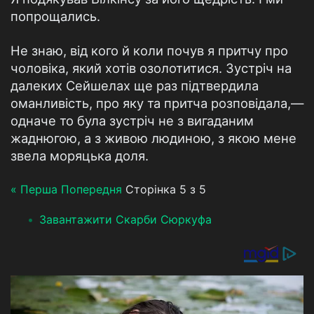
попрощались.
Не знаю, від кого й коли почув я притчу про
чоловіка, який хотів озолотитися. Зустріч на
далеких Сейшелах ще раз підтвердила
оманливість, про яку та притча розповідала,—
одначе то була зустріч не з вигаданим
жаднюгою, а з живою людиною, з якою мене
звела моряцька доля.
« Перша
Попередня
Сторінка 5 з 5
Завантажити Скарби Сюркуфа