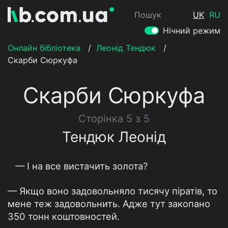
Пошук
UK
RU
Нічний режим
Онлайн бібліотека
/
Леонід Тендюк
/
Скарби Сюркуфа
Скарби Сюркуфа
Сторінка 5 з 5
Тендюк Леонід
— І на все вистачить золота?
— Якщо воно задовольняло тисячу піратів, то
мене теж задовольнить. Адже тут закопано
350 тонн коштовностей.