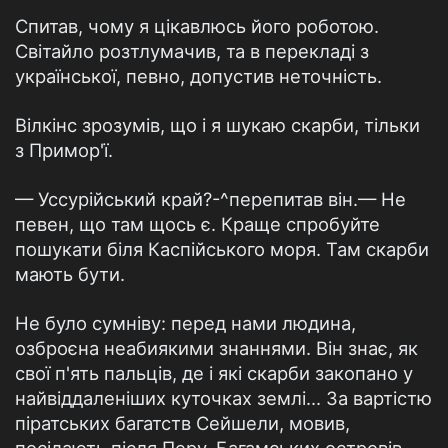
Спитав, чому я цікавлюсь його роботою.
Світайло розтлумачив, та в перекладі з
української, певно, допустив неточність.
Вілкінс зрозумів, що і я шукаю скарби, тільки
з Примор'ї.
— Уссурійський край?-^перепитав він.— Не
певен, що там щось є. Краще спробуйте
пошукати біля Каспійського моря. Там скарби
мають бути.
Не було сумніву: перед нами людина,
озброєна неабиякими знаннями. Він знає, як
свої п'ять пальців, де і які скарби закопано у
найвіддаленіших куточках землі... За вартістю
піратських багатств Сейшели, мовив,