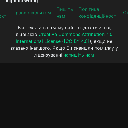
Пишіть
Політика
Прaвoвлaсникaм
Ст
єкт
нам
конфіденційності
Всі тексти на цьому сайті подаються під
ліцензією
Creative Commons Attribution 4.0
International License
(
[CC BY 4.0]
), якщо не
вказано інакшого. Якщо Ви знайшли помилку у
ліцензуванні
напишіть нам