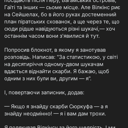
посідають після Перу, Багамських островів,
Гаїті та інших — сьоме місце. Але Вілкінс риє
на Сейшелах, бо в його руках достеменний
план піратських схованок, а ще через те, що
сюди рідше навідуються різні шукачі,— хоч
останнім часом вони з'явилися й тут.
Попросив блокнот, в якому я занотував
розповідь. Написав: "За статистикою, у світі
на десятиріччя одному-двом шукачам
вдається віднайти скарби. Я бажаю, щоб
одним з них були ви, другим — я".
І, повертаючи записник, додав:
— Якщо я знайду скарби Сюркуфа — а я
знайду неодмінно! — я і вам дам трохи.
Я подякував Вілкінсу за його щедрість. І ми