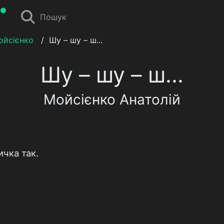
Пошук
ойсієнко
/
Шу – шу – ш...
Шу – шу – ш...
Мойсієнко Анатолій
ичка так.