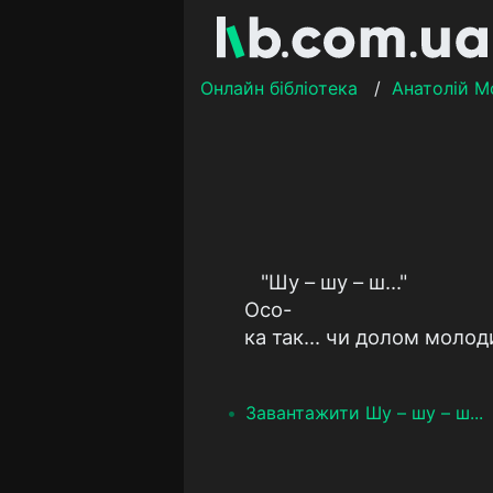
Онлайн бібліотека
/
Анатолій М
"Шу – шу – ш..."
Осо-
ка так... чи долом молод
Завантажити Шу – шу – ш...