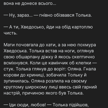
вона не донесе всього…
— Ну, зараз… — гнівно обізвався Толька.
— А ти, Хведосько, йди на обід картоплю
чисть.
Мати почовгала до хати, а за нею похмура
Хведоська. Толька встав на ноги, оглянув
свою обшарпану діжку й якось скептично
всміхнувся. Коли це камінчик об клепки —
стук. Толька глянув до воріт: Оляна. Гнала
корови до криниці, зобачила Тольку й
зупинилась. Оляна розлила на своєму
круглому широкому лиці ввесь свій гарний
настрій, причиною якого був Толька.
— Іди сюди, любов! — Толька підійшов,