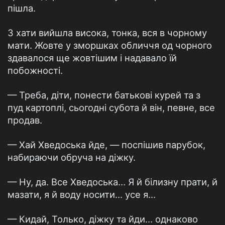
пішла.
З хати вийшла висока, тонка, вся в чорному
мати. Жовте у зморшках обличчя од чорного
здавалося ще жовтішим і надавало їй
побожності.
— Треба, діти, понести батькові курей та з
пуд картоплі, сьогодні субота й він, певне, все
продав.
— Хай Хведоська йде, — поспішив парубок,
набираючи обруча на діжку.
— Ну, да. Все Хведоська… Я й білизну прати, й
мазати, я й воду носити… усе я…
— Кидай, Только, діжку та йди… однаково