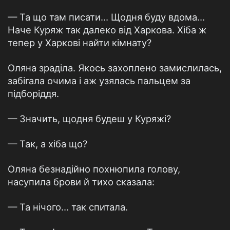
— Та що там писати… Щодня буду вдома…
Наче Куряж так далеко від Харкова. Хіба ж
тепер у Харкові найти кімнату?
Оляна зраділа. Якось захоплено замислилась,
забігала очима і аж узялась пальцем за
підборіддя.
— Значить, щодня будеш у Куряжі?
— Так, а хіба що?
Оляна безнадійно похнюпила голову,
насупила брови й тихо сказала:
— Та нічого… так спитала.