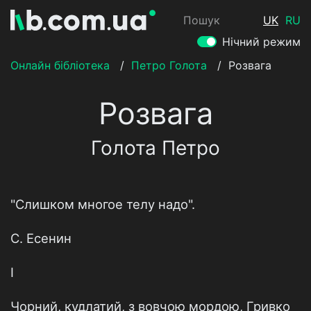
Пошук
UK
RU
Нічний режим
Онлайн бібліотека
/
Петро Голота
/
Розвага
Розвага
Голота Петро
"Слишком многое телу надо".
С. Есенин
І
Чорний, кудлатий, з вовчою мордою, Гривко