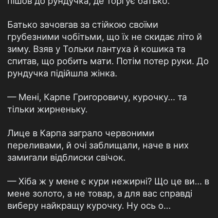
пішов до рундучка, де торгує батько.
Батько зачовгав за стійкою своїми
грубезними чобітьми, що їх не скидає літо й
зиму. Взяв у Тольки лантуха й кошика та
спитав, що робить мати. Потім потер руки. До
рундучка підійшла жінка.
— Мені, Карпе Григоровичу, курочку… та
тільки жирненьку.
Лице в Карпа заграло червоними
переливами, й очі заблищали, наче в них
замигали відблиски свічок.
— Хіба ж у мене є кури нежирні? Що це ви… в
мене золото, а не товар, а для вас справді
виберу найкращу курочку. Ну ось о…