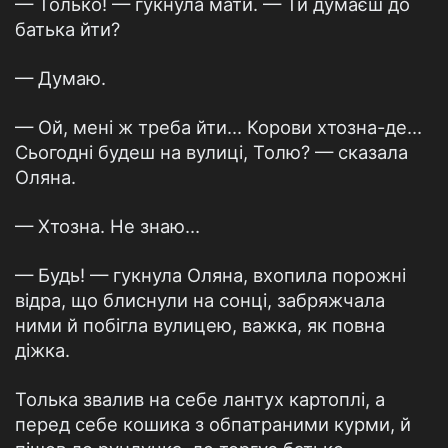
— Только! — гукнула мати. — Ти думаєш до
батька йти?
— Думаю.
— Ой, мені ж треба йти… Корови хтозна-де…
Сьогодні будеш на вулиці, Толю? — сказала
Оляна.
— Хтозна. Не знаю…
— Будь! — гукнула Оляна, вхопила порожні
відра, що блиснули на сонці, забряжчала
ними й побігла вулицею, важка, як повна
діжка.
Толька звалив на себе лантух картоплі, а
перед себе кошика з обпатраними курми, й