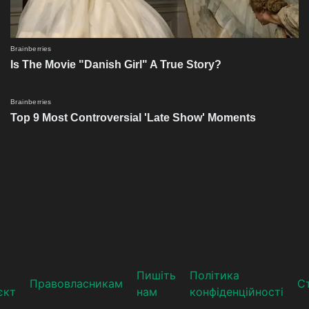
Пишіть
Політика
Прaвoвлaсникaм
Ст
єкт
нам
конфіденційності