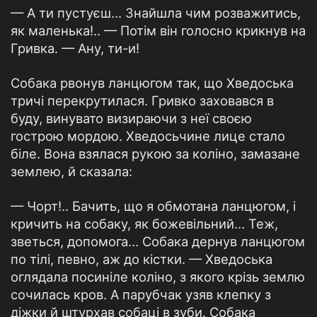
— А ти пустуєш… Знайшла чим розважитись,
як маленька!.. — Потім він голосно крикнув на
Гривка. — Ану, ти-и!
Собака рвонув ланцюгом так, що Хведоська
тричі перекрутилася. Гривко заховався в
буду, винувато визираючи з неї своєю
гострою мордою. Хведосьчине лице стало
біле. Вона взялася рукою за коліно, замазане
землею, й сказала:
— Чорт!.. Бачить, що я обмотана ланцюгом, і
кричить на собаку, як божевільний… Теж,
зветься, допомога… Собака дернув ланцюгом
по тілі, певно, аж до кістки. — Хведоська
оглядала посиніле коліно, з якого крізь землю
сочилась кров. А парубчак узяв клепку з
діжки й штурхав собаці в зуби. Собака