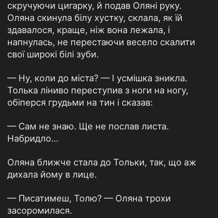
скручуючи цигарку, й подав Оляні руку.
Оляна скинула білу хустку, склала, як їй
здавалося, краще, ніж вона лежала, і
напнулась, не перестаючи весело скалити
свої широкі білі зуби.
— Ну, коли до міста? — І усмішка зникла.
Толька ліниво переступив з ноги на ногу,
обіперся грудьми на тин і сказав:
— Сам не знаю. Ще не послав листа.
Набридло…
Оляна ближче стала до Тольки, так, що аж
дихала йому в лице.
— Писатимеш, Толю? — Оляна трохи
засоромилася.