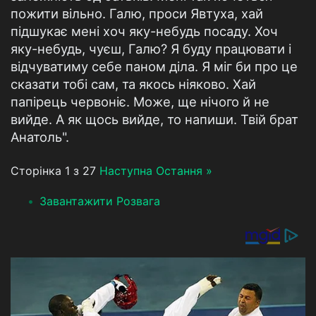
пожити вільно. Галю, проси Явтуха, хай
підшукає мені хоч яку-небудь посаду. Хоч
яку-небудь, чуєш, Галю? Я буду працювати і
відчуватиму себе паном діла. Я міг би про це
сказати тобі сам, та якось ніяково. Хай
папірець червоніє. Може, ще нічого й не
вийде. А як щось вийде, то напиши. Твій брат
Анатоль".
Сторінка 1 з 27
Наступна
Остання »
Завантажити Розвага