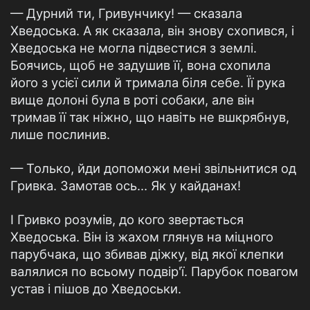
— Дурний ти, Гривунчику! — сказала
Хведоська. А як сказала, він знову схопився, і
Хведоська не могла підвестися з землі.
Боячись, щоб не задушив її, вона схопила
його з усієї сили й тримала біля себе. Її рука
вище долоні була в роті собаки, але він
тримав її так ніжно, що навіть не вшкрябнув,
лише послинив.
— Только, йди допоможи мені звільнитися од
Гривка. Замотав ось… Як у кайданах!
І Гривко розумів, до кого звертається
Хведоська. Він із жахом глянув на міцного
парубчака, що збивав діжку, від якої клепки
валялися по всьому подвір'ї. Парубок повагом
устав і пішов до Хведоськи.