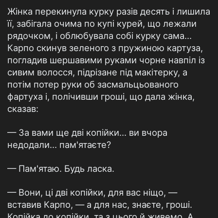
Жінка перекинула курку разів десять і лишила
її, забігала очима по купі курей, що лежали
рядочком, і облюбувала собі курку сама…
Карпо скинув зеленого з пружиною картуза,
погладив шершавими руками чорне навпіл із
сивим волосся, підрізане під макітерку, а
потім потер руки об засмальцьованого
фартуха і, полічивши гроші, що дала жінка,
сказав:
— За вами ще дві копійки… ви вчора
недодали… пам'ятаєте?
— Пам'ятаю. Будь ласка.
— Вони, ці дві копійки, для вас ніщо, —
вставив Карпо, — а для нас, знаєте, гроші.
Копійка до копійки, та з цього й живемо. А