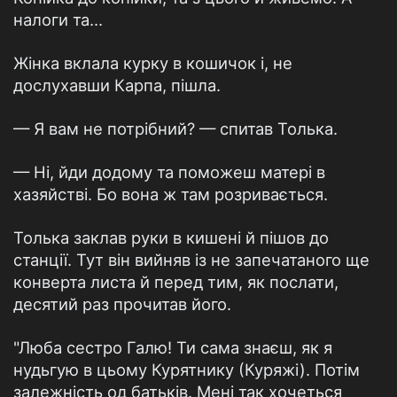
налоги та…
Жінка вклала курку в кошичок і, не
дослухавши Карпа, пішла.
— Я вам не потрібний? — спитав Толька.
— Ні, йди додому та поможеш матері в
хазяйстві. Бо вона ж там розривається.
Толька заклав руки в кишені й пішов до
станції. Тут він вийняв із не запечатаного ще
конверта листа й перед тим, як послати,
десятий раз прочитав його.
"Люба сестро Галю! Ти сама знаєш, як я
нудьгую в цьому Курятнику (Куряжі). Потім
залежність од батьків. Мені так хочеться