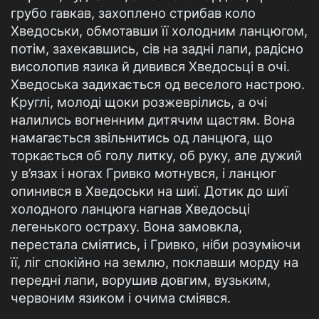
грубо гавкав, захоплено стрибав коло
Хведоськи, обмотавши її холодним ланцюгом,
потім, захекавшись, сів на задні лапи, радісно
висолопив язика й дивився Хведосьці в очі.
Хведоська задихається од веселого настрою.
Круглі, молоді щоки розжеврілись, а очі
налились вогненним дитячим щастям. Вона
намагається звільнитись од ланцюга, що
торкається об голу литку, об руку, але дужий
у в’язах і ногах Гривко мотнувся, і ланцюг
опинився в Хведоськи на шиї. Дотик до шиї
холодного ланцюга нагнав Хведосьці
легенького остраху. Вона замовкла,
перестала сміятись, і Гривко, ніби розуміючи
її, ліг спокійно на землю, поклавши морду на
передні лапи, ворушив довгим, вузьким,
червоним язиком і очима сміявся.