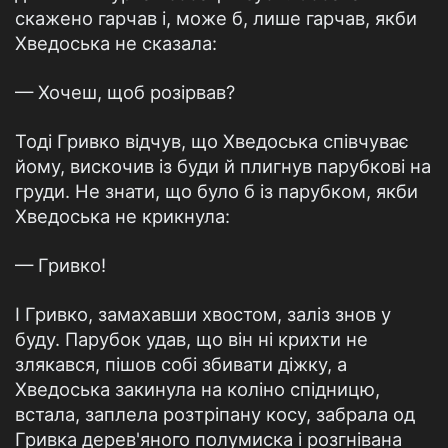
скажено гарчав і, може б, лише гарчав, якби
Хведоська не сказала:
— Хочеш, щоб розірвав?
Тоді Гривко відчув, що Хведоська співчуває
йому, вискочив із буди й плигнув парубкові на
груди. Не знати, що було б із парубком, якби
Хведоська не крикнула:
— Гривко!
І Гривко, замахавши хвостом, заліз знов у
буду. Парубок удав, що він ні крихти не
злякався, пішов собі збивати діжку, а
Хведоська закинула на коліно спідницю,
встала, заплела розтріпану косу, забрала од
Гривка дерев'яного полумиска і розгнівана