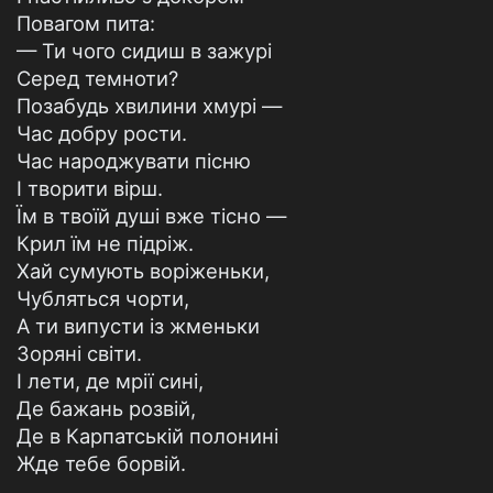
Повагом пита:
— Ти чого сидиш в зажурі
Серед темноти?
Позабудь хвилини хмурі —
Час добру рости.
Час народжувати пісню
І творити вірш.
Їм в твоїй душі вже тісно —
Крил їм не підріж.
Хай сумують воріженьки,
Чубляться чорти,
А ти випусти із жменьки
Зоряні світи.
І лети, де мрії сині,
Де бажань розвій,
Де в Карпатській полонині
Жде тебе борвій.