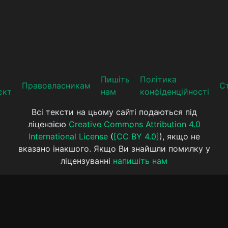
Пишіть
Політика
Прaвoвлaсникaм
Ст
єкт
нам
конфіденційності
Всі тексти на цьому сайті подаються під
ліцензією
Creative Commons Attribution 4.0
International License
(
[CC BY 4.0]
), якщо не
вказано інакшого. Якщо Ви знайшли помилку у
ліцензуванні
напишіть нам