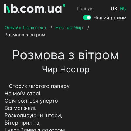
Пошук
UK
RU
Нічний режим
Онлайн бібліотека
/
Нестор Чир
/
Розмова з вітром
Розмова з вітром
Чир Нестор
Стосик чистого паперу
На моїм столі.
Обіч рояться уперто
Всі мої жалі.
Розколисуючи штори,
Вітер приліта,
І настійливо з докором