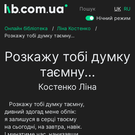
Пошук
UK
RU
Нічний режим
Онлайн бібліотека
/
Ліна Костенко
/
Розкажу тобі думку таємну...
Розкажу тобі думку
таємну...
Костенко Ліна
Розкажу тобі думку таємну,
дивний здогад мене обпік:
я залишуся в серці твоєму
на сьогодні, на завтра, навік.
І минатиме час, нанизавши