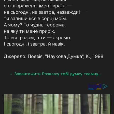
сотні вражень, імен і країн, —
на сьогодні, на завтра, назавжди! —
ти залишишся в серці моїм.
А чому? То чудна теорема,
на яку ти мене прирік.
То все разом, а ти — окремо.
І сьогодні, і завтра, й навік.
Джерело: Поезія, "Наукова Думка", К., 1998.
Завантажити Розкажу тобі думку таємну...