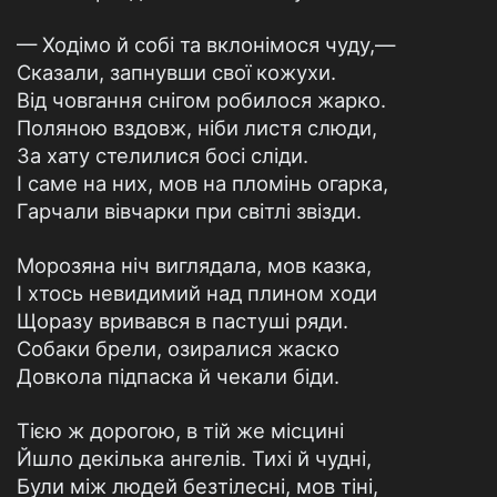
— Ходімо й собі та вклонімося чуду,—
Сказали, запнувши свої кожухи.
Від човгання снігом робилося жарко.
Поляною вздовж, ніби листя слюди,
За хату стелилися босі сліди.
І саме на них, мов на пломінь огарка,
Гарчали вівчарки при світлі звізди.
Морозяна ніч виглядала, мов казка,
І хтось невидимий над плином ходи
Щоразу вривався в пастуші ряди.
Собаки брели, озиралися жаско
Довкола підпаска й чекали біди.
Тією ж дорогою, в тій же місцині
Йшло декілька ангелів. Тихі й чудні,
Були між людей безтілесні, мов тіні,