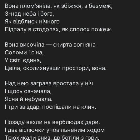
Вона плом'яніла, як збіжжя, з безмеж,
З-над неба і бога,
Як відблиск нічного
Підпалу в стодолах, як сполох пожеж.
Вона височіла — скирта вогняна
Соломи і сіна,
У світі єдина,
Цвіла, сколихнувши простори, вона.
Над нею заграва вростала у ніч
І щось означала,
Ясна й небувала.
І три звіздарі поспішали на клич.
Позаду везли на верблюдах дари.
І два віслючки уповільненим ходом
Трюхикали вниз, дріботіли з гори.