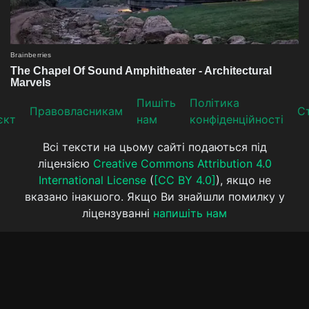
Пишіть
Політика
Прaвoвлaсникaм
Ст
єкт
нам
конфіденційності
Всі тексти на цьому сайті подаються під
ліцензією
Creative Commons Attribution 4.0
International License
(
[CC BY 4.0]
), якщо не
вказано інакшого. Якщо Ви знайшли помилку у
ліцензуванні
напишіть нам