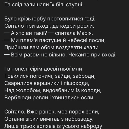
Та слід залишали їх білі ступні.
Було крізь юрбу протовпитися годі.
Світало при вході, де кедри росли.
— А хто ви такії? — спитала Марія.
— Ми плем'я пастуше й небесні посли,
Прийшли вам обом воздавати хвали.
— Всім разом не вільно. Чекайте при вході.
І в попелі сірім досвітньої мли
Товклися погоничі, зайди, заброди,
Сварилися вершники і пішоходи,
Над жолобом, видовбаним із колоди,
Верблюди ревли і хвицались осли.
Світало. Вже ранок, мов порох золи,
Останні зірки вимітав з небозводу.
Лише трьох волхвів із усього наброду