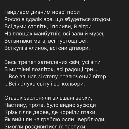
І видивом дивним нової пори
Росло віддалік все, що збудеться згодом.
Всі думи століть, і пориви, й вітри
На площах майбутніх, всі зали й музеї,
Всі витівки мага, всі пустощі феї,
Всі кулі з ялинок, всі сни дітвори.
Весь трепет затеплених свіч, усі віти
В мигтінні позліток, всі радощі гри...
...Все злішав зі степу розлючений вітер...
...Всі яблука світу і всі кольори.
Ставок заслоняли вільшані верхи,
Частину, проте, було видно зусюди
Крізь гілля дерев, де чорніли птахи.
Як вийшли на греблю осли і верблюди,
Змогли роздивитися їх пастухи.