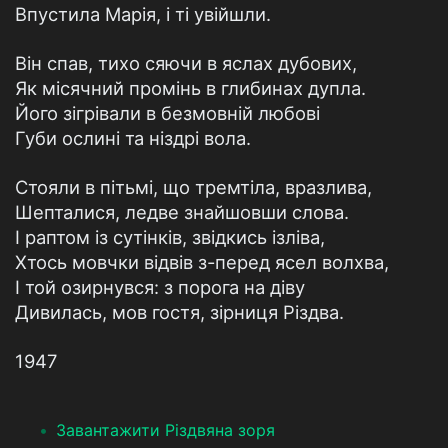
Впустила Марія, і ті увійшли.
Він спав, тихо сяючи в яслах дубових,
Як місячний промінь в глибинах дупла.
Його зігрівали в безмовній любові
Губи ослині та ніздрі вола.
Стояли в пітьмі, що тремтіла, вразлива,
Шепталися, ледве знайшовши слова.
І раптом із сутінків, звідкись ізліва,
Хтось мовчки відвів з-перед ясел волхва,
І той озирнувся: з порога на діву
Дивилась, мов гостя, зірниця Різдва.
1947
Завантажити Різдвяна зоря