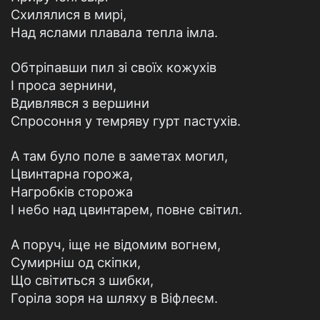
Схилялися в мирі,
Над яслами плавала тепла імла.
Обтріпавши пил зі своїх кожухів
І проса зернини,
Вдивлявся з вершини
Спросоння у темряву гурт пастухів.
А там було поле в заметах могил,
Цвинтарна горожа,
Нагробків сторожа
І небо над цвинтарем, повне світил.
А поруч, іще не відомим вогнем,
Сумирніш од скіпки,
Що світиться з шибки,
Горіла зоря на шляху в Віфлеєм.