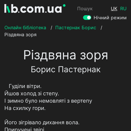
Пошук
UK
RU
Нічний режим
Онлайн бібліотека
/
Пастернак Борис
/
Різдвяна зоря
Різдвяна зоря
Борис Пастернак
Гуділи вітри.
Йшов холод зі степу.
І зимно було немовляті з вертепу
На схилку гори.
Його зігрівало дихання вола.
Приручені звірі