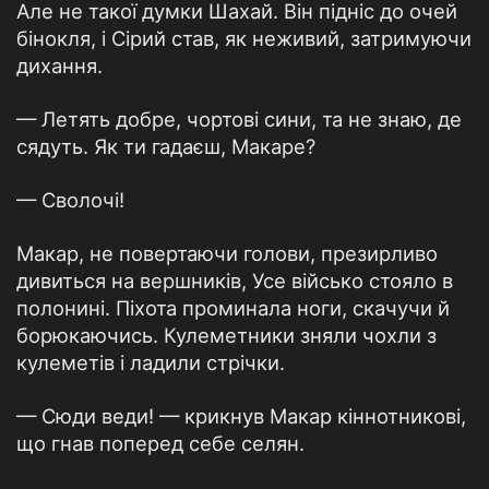
Але не такої думки Шахай. Він підніс до очей
бінокля, і Сірий став, як неживий, затримуючи
дихання.
— Летять добре, чортові сини, та не знаю, де
сядуть. Як ти гадаєш, Макаре?
— Сволочі!
Макар, не повертаючи голови, презирливо
дивиться на вершників, Усе військо стояло в
полонині. Піхота проминала ноги, скачучи й
борюкаючись. Кулеметники зняли чохли з
кулеметів і ладили стрічки.
— Сюди веди! — крикнув Макар кіннотникові,
що гнав поперед себе селян.