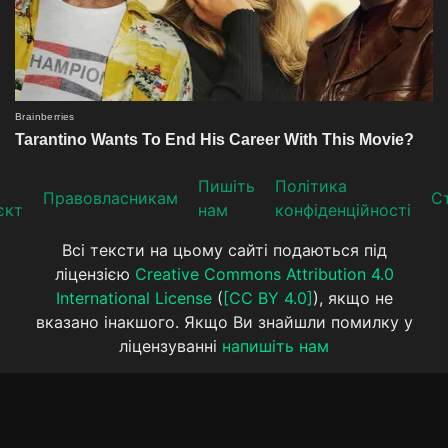
Пишіть
Політика
Прaвoвлaсникaм
Ст
єкт
нам
конфіденційності
Всі тексти на цьому сайті подаються під
ліцензією
Creative Commons Attribution 4.0
International License
(
[CC BY 4.0]
), якщо не
вказано інакшого. Якщо Ви знайшли помилку у
ліцензуванні
напишіть нам