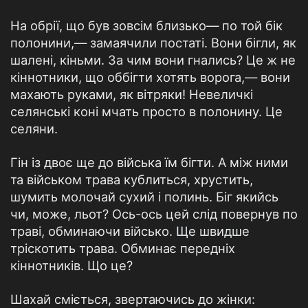
На обрії, що був зовсім близько— по той бік
полонини,— замаячили постаті. Вони бігли, як
шалені, кіньми. За чим вони гнались? Це ж не
кіннотники, що оббігти хотять ворога,— вони
махають руками, як вітряки! Невеличкі
селянські коні мчать просто в полонину. Це
селяни.
Гін із двоє ще до війська їм бігти. А між ними
та військом трава кублиться, хрустить,
шумить молочай сухий і полинь. Біг якийсь
чи, може, льот? Ось-ось цей слід повернув по
траві, обминаючи військо. Ще швидше
тріскотить трава. Обминає передніх
кіннотників. Що це?
Шахай сміється, звертаючись до жінки: