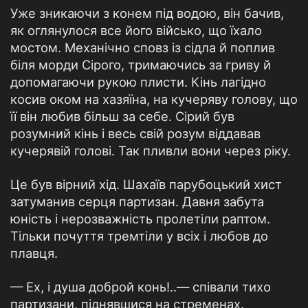
Уже зникаючи з конем під водою, він бачив,
як оглянулося все його військо, що їхало
мостом. Механічно сповз із сідла й поплив
біля морди Сірого, тримаючись за гриву й
допомагаючи рукою плисти. Кінь лагідно
косив оком на хазяїна, на кучеряву голову, що
її він любив більш за себе. Сірий був
розумний кінь і весь свій розум віддавав
кучерявій голові. Так пливли вони через ріку.
Це був вірний хід. Шахаїв парубоцький хист
затуманив серця партизан. Давня забута
юність і нерозважність пролетіли раптом.
Тільки почуття тремтіли у всіх і любов до
плавця.
— Ех, і душа доброй конь!..— співали тихо
партизани, піднявшися на стременах.