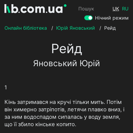
Пошук
UK
RU
Нічний режим
Онлайн бібліотека
/
Юрій Яновський
/
Рейд
Рейд
Яновський Юрій
1
Кінь затримався на кручі тільки мить. Потім
він химерно затріпотів, летячи плавко вниз, і
за ним водоспадом сипалась у воду земля,
що її збило кінське копито.