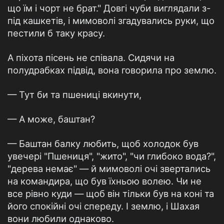
що їм і чорт не брат." Довгі чуби виглядали з-
під кашкетів, і мимоволі згадувались руки, що
пестили б таку красу.
А піхота пісень не співала. Сидячи на
полудрабках підвід, вона говорила про землю.
— Тут би та пшениці вкинути,
— А може, баштан?
— Баштан балку любить, щоб холодок був
увечері "Пшениця", "жито", "чи глибоко вода?",
"дерева немає" — й мимоволі очі звертались
на командира, що був їхньою волею. Чи не
все рівно куди — щоб він тільки був на коні та
його спокійні очі спереду. І землю, і Шахая
вони любили однаково.