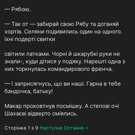
— Рябою.
— Так от — забирай свою Рябу та доганяй
хортів. Селяни подивились один на одного.
їхні подерті свитки
світили латками. Чорні й шкарубкі руки не
знали-, куди дітися у подяку. Нарешті одна з
них торкнулась командирового френча.
— І заприсягнусь, що ви наші. Гарна в тебе
бандочка, батьку!
Макар проковтнув посмішку. А степові очі
Шахаєві відверто сміялись.
Сторінка 1 з 9
Наступна
Остання »