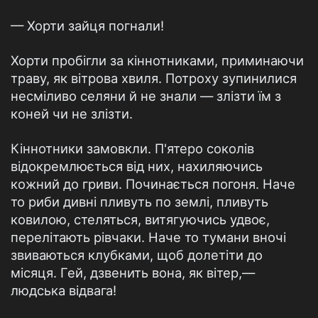
— Хорти зайця погнали!
Хорти пробігли за кіннотниками, приминаючи
траву, як вітрова хвиля. Потроху зупинилися
несміливо селяни й не знали — злізти їм з
коней чи не злізти.
Кіннотники замовкли. П'ятеро соколів
відокремлюється від них, нахиляючись
кожний до гриви. Починається погоня. Наче
то риби дивні пливуть по землі, пливуть
ковилою, стеляться, витягуючись удвоє,
перелітають рівчаки. Наче то тумани вночі
звиваються клубками, щоб долетіти до
місяця. Гей, дзвенить вона, як вітер,—
людська відвага!