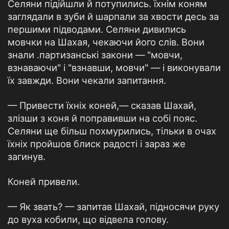
Селяни підійшли й потупились. їхнім коням
заглядали в зуби й шарпали за хвости десь за
першими підводами. Селяни дивились
мовчки на Шахая, чекаючи його слів. Вони
знали .партизанські закони — "мовчи,
взнаваючи" і "взнавши, мовчи" — і виконували
їх завжди. Вони чекали запитання.
— Привести їхніх коней,— сказав Шахай,
злізши з коня й поправивши на собі пояс.
Селяни ще більш похмурились, тільки в очах
їхніх пройшов блиск радості і зараз же
загинув.
Коней привели.
— Як звать? — запитав Шахай, підносячи руку
до вуха кобили, що відвела голову.