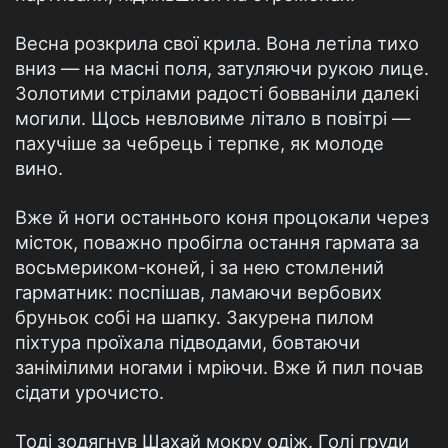
Весна розкрила свої крила. Вона летіла тихо
вниз — на масні поля, затуляючи рукою лице.
Золотими стрілами радості бовваніли далекі
могили. Щось невловиме літало в повітрі —
пахучіше за чебрець і терпке, як молоде
вино.
Вже й ноги останнього коня процокали через
місток, поважно пробігла остання гармата за
восьмериком-коней, і за нею стомлений
гарматник: поспішав, ламаючи вербових
бруньок собі на шапку. Закурена пилом
піхтура проїхала підводами, бовтаючи
занімілими ногами і мріючи. Вже й пил почав
сідати урочисто.
Тоді зодягнув Шахай мокру одіж. Голі груди