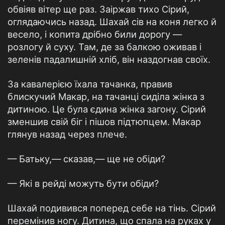
обвіяв вітер ще раз. Заіржав тихо Сірий,
оглядаючись назад. Шахай сів на коня легко й
весело, і копита дрібно били дорогу —
розлогу й суху. Там, де за балкою оживав і
зеленів падалишній хліб, він наздогнав своїх.
За кавалерією їхала тачанка, правив
блискучий Макар, на тачанці сиділа жінка з
дитиною. Це була єдина жінка загону. Сірий
зменшив свій біг і пішов підтюпцем. Макар
глянув назад через плече.
— Батьку,— сказав,— ще не обіди?
— Які в рейді можуть бути обіди?
Шахай подивився поперед себе на тінь. Сірий
перемінив ногу. Дитина, що спала на руках у