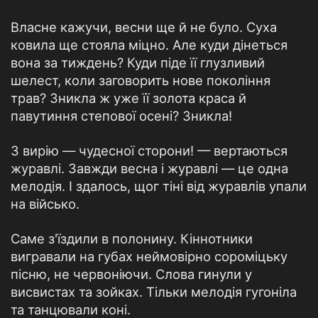
Власне кажучи, весни ще й не було. Суха
ковила ще стояла міцно. Але куди дінеться
вона за тиждень? Куди піде її глузливий
шелест, коли заговорить нове покоління
трав? Зникла ж уже її золота краса й
павутиння степової осені? Зникла!
З вирію — чудесної сторони! — вертаються
журавлі. Завжди весна і журавлі — це одна
мелодія. І здалось, щог тіні від журавлів упали
на військо.
Саме з'їздили в полонину. Кіннотники
вигравали на губах неймовірно сороміцьку
пісню, не червоніючи. Слова гинули у
висвистах та зойках. Тільки мелодія гугоніла
та танцювали коні.