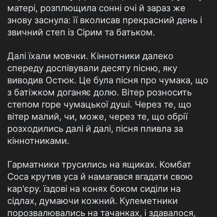
матері, розплющила сонні очі й зараз же
знову заснула: її вколисав прекрасний день і
звичний степ із Сірим та батьком.
Далі їхали мовчки. Кіннотники далеко
спереду доспівували десяту пісню, яку
виводив Остюк. Це була пісня про чумака, що
з батіжком доганяє долю. Вітер розносить
степом горе чумацької душі. Через те, що
вітер малий, чи, може, через те, що обрії
розходились далі й далі, пісня пливла за
кіннотниками.
Гарматники трусились на ящиках. Комбат
Coca крутив уса й намагався вгадати свою
кар'єру. їздові на конях боком сиділи на
сідлах, думаючи кожний. Кулеметники
порозвалювались на тачанках, і здавалося,