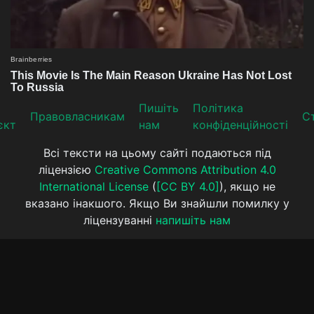
Пишіть
Політика
Прaвoвлaсникaм
Ст
єкт
нам
конфіденційності
Всі тексти на цьому сайті подаються під
ліцензією
Creative Commons Attribution 4.0
International License
(
[CC BY 4.0]
), якщо не
вказано інакшого. Якщо Ви знайшли помилку у
ліцензуванні
напишіть нам