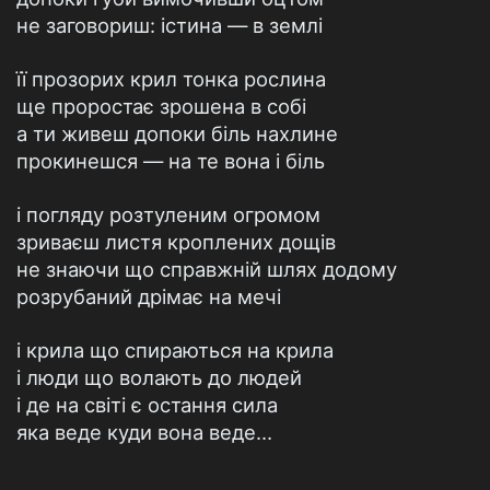
не заговориш: істина — в землі
її прозорих крил тонка рослина
ще проростає зрошена в собі
а ти живеш допоки біль нахлине
прокинешся — на те вона і біль
і погляду розтуленим огромом
зриваєш листя кроплених дощів
не знаючи що справжній шлях додому
розрубаний дрімає на мечі
і крила що спираються на крила
і люди що волають до людей
і де на світі є остання сила
яка веде куди вона веде…