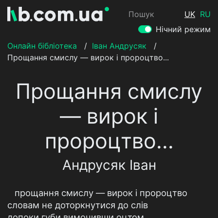
Пошук
UK
RU
Нічний режим
Онлайн бібліотека
/
Іван Андрусяк
/
Прощання смислу — вирок і пророцтво...
Прощання смислу
— вирок і
пророцтво...
Андрусяк Іван
прощання смислу — вирок і пророцтво
словам не доторкнутися до слів
допоки губи вимочивши оцтом