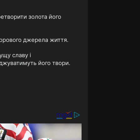
ретворити золота його
дорового джерела життя.
ущу славу і
уджуватимуть його твори.