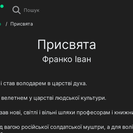
Пошук
о
/
Присвята
Присвята
Франко Іван
і став володарем в царстві духа.
в велетнем у царстві людської культури.
зав нові, світлі і вільні шляхи професорам і книж
ід вагою російської солдатської муштри, а для волі