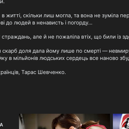
й.
в житті, скільки лиш могла, та вона не зуміла пе
ві до людей в ненависть і погорду...
страждань, але й не пожаліла втіх, що били із з
 скарб доля дала йому лише по смерті — невмир
 яку в мільйонів людських сердець все наново зб
українців, Тарас Шевченко.