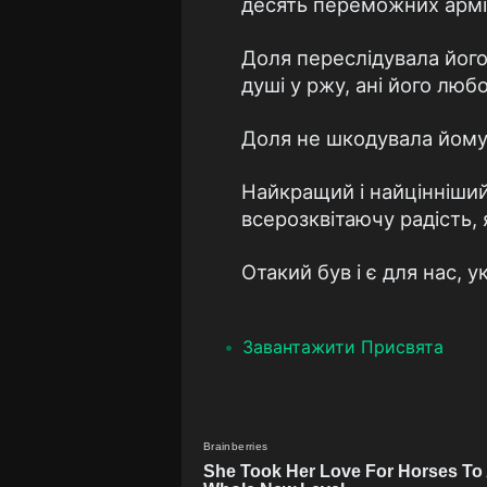
десять переможних армі
Доля переслідувала його 
душі у ржу, ані його любо
Доля не шкодувала йому 
Найкращий і найцінніший
всерозквітаючу радість,
Отакий був і є для нас, 
Завантажити Присвята