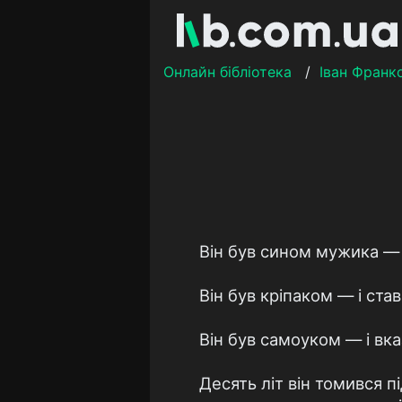
Онлайн бібліотека
/
Іван Франк
Він був сином мужика — 
Він був кріпаком — і ста
Він був самоуком — і вка
Десять літ він томився п