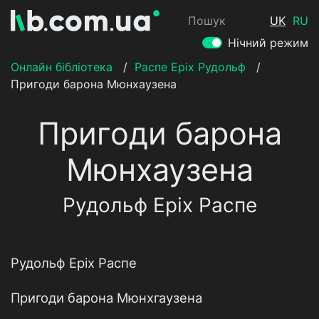
Пошук
UK
RU
Нічний режим
Онлайн бібліотека
/
Распе Еріх Рудольф
/
Пригоди барона Мюнхаузена
Пригоди барона
Мюнхаузена
Рудольф Еріх Распе
Рудольф Еріх Распе
Пригоди барона Мюнхгаузена