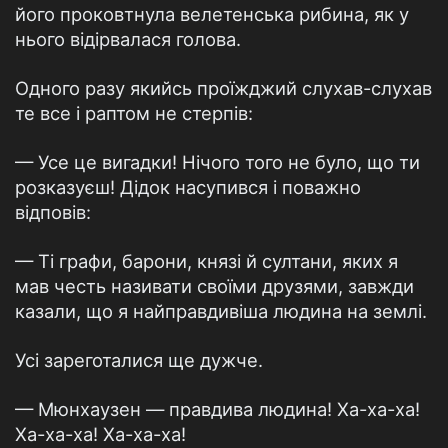
його проковтнула велетенська рибина, як у
нього відірвалася голова.
Одного разу якийсь проїжджий слухав-слухав
те все і раптом не стерпів:
— Усе це вигадки! Нічого того не було, що ти
розказуєш! Дідок насупився і поважно
відповів:
— Ті графи, барони, князі й султани, яких я
мав честь називати своїми друзями, завжди
казали, що я найправдивіша людина на землі.
Усі зареготалися ще дужче.
— Мюнхаузен — правдива людина! Ха-ха-ха!
Ха-ха-ха! Ха-ха-ха!