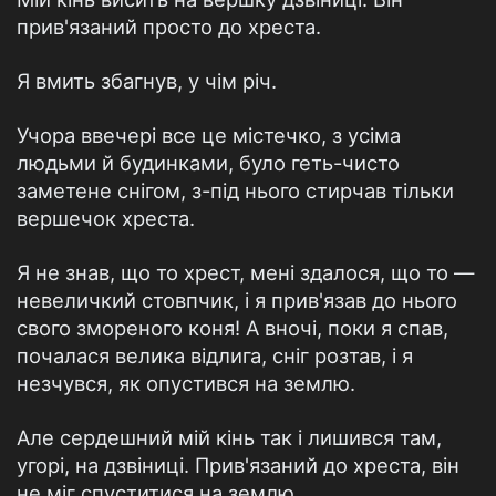
прив'язаний просто до хреста.
Я вмить збагнув, у чім річ.
Учора ввечері все це містечко, з усіма
людьми й будинками, було геть-чисто
заметене снігом, з-під нього стирчав тільки
вершечок хреста.
Я не знав, що то хрест, мені здалося, що то —
невеличкий стовпчик, і я прив'язав до нього
свого змореного коня! А вночі, поки я спав,
почалася велика відлига, сніг розтав, і я
незчувся, як опустився на землю.
Але сердешний мій кінь так і лишився там,
угорі, на дзвіниці. Прив'язаний до хреста, він
не міг спуститися на землю.