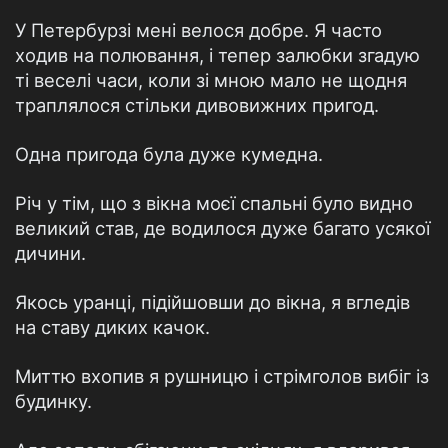
У Петербурзі мені велося добре. Я часто
ходив на полювання, і тепер залюбки згадую
ті веселі часи, коли зі мною мало не щодня
траплялося стільки дивовижних пригод.
Одна пригода була дуже кумедна.
Річ у тім, що з вікна моєї спальні було видно
великий став, де водилося дуже багато усякої
дичини.
Якось уранці, підійшовши до вікна, я вгледів
на ставу диких качок.
Миттю вхопив я рушницю і стрімголов вибіг із
будинку.