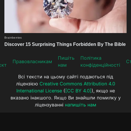
Пишіть
Політика
Прaвoвлaсникaм
Ст
єкт
нам
конфіденційності
Всі тексти на цьому сайті подаються під
ліцензією
Creative Commons Attribution 4.0
International License
(
[CC BY 4.0]
), якщо не
вказано інакшого. Якщо Ви знайшли помилку у
ліцензуванні
напишіть нам