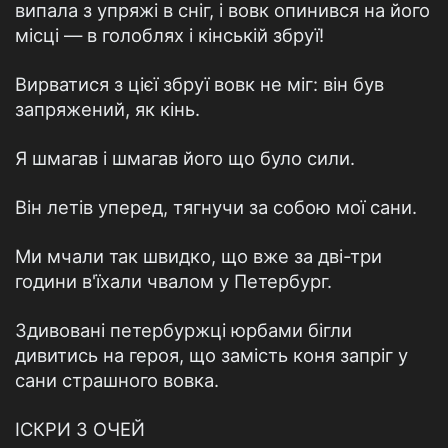
випала з упряжі в сніг, і вовк опинився на його
місці — в голоблях і кінській збруї!
Вирватися з цієї збруї вовк не міг: він був
запряжений, як кінь.
Я шмагав і шмагав його що було сили.
Він летів уперед, тягнучи за собою мої сани.
Ми мчали так швидко, що вже за дві-три
години в'їхали чвалом у Петербург.
Здивовані петербуржці юрбами бігли
дивитись на героя, що замість коня запріг у
сани страшного вовка.
ІСКРИ З ОЧЕЙ