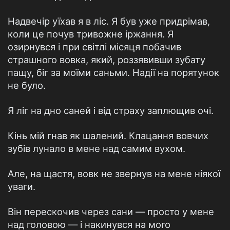
Надвечір уїхав я в ліс. Я був уже придрімав,
коли це почув тривожне іржання. Я
озирнувся і при світлі місяця побачив
страшного вовка, який, роззявивши зубату
пащу, біг за моїми саньми. Надії на порятунок
не було.
Я ліг на дно саней і від страху заплющив очі.
Кінь мій гнав як шалений. Клацання вовчих
зубів лунало в мене над самим вухом.
Але, на щастя, вовк не звернув на мене ніякої
уваги.
Він перескочив через сани — просто у мене
над головою — і накинувся на мого