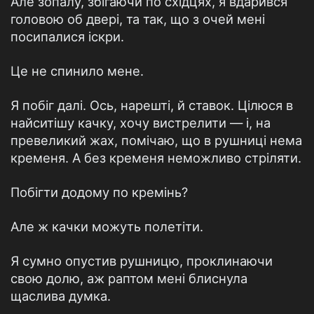
Але зопалу, збігаючи по східцях, я вдарився
головою об двері, та так, що з очей мені
посипалися іскри.
Це не спинило мене.
Я побіг далі. Ось, нарешті, й ставок. Цілюся в
найситішу качку, хочу вистрелити — і, на
превеликий жах, помічаю, що в рушниці нема
кременя. А без кременя неможливо стріляти.
Побігти додому по кремінь?
Але ж качки можуть полетіти.
Я сумно опустив рушницю, проклинаючи
свою долю, аж раптом мені блиснула
щаслива думка.