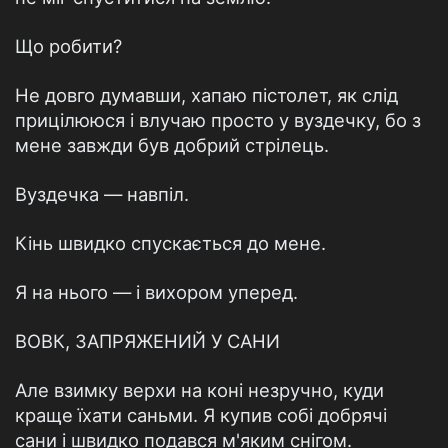
Що робити?
Не довго думавши, хапаю пістолет, як слід
прицілююся і влучаю просто у вуздечку, бо з
мене завжди був добрий стрілець.
Вуздечка — навпіл.
Кінь швидко спускається до мене.
Я на нього — і вихором уперед.
ВОВК, ЗАПРЯЖЕНИЙ У САНИ
Але взимку верхи на коні незручно, куди
краще їхати саньми. Я купив собі добрячі
сани і швидко подався м'яким снігом.