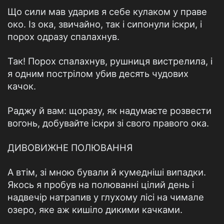
Що сили мав ударив я себе кулаком у праве
око. Із ока, звичайно, так і сипонули іскри, і
порох одразу спалахнув.
Так! Порох спалахнув, рушниця вистрелила, і
я одним пострілом убив десять чудових
качок.
Раджу й вам: щоразу, як надумаєте розвести
вогонь, добувайте іскри зі свого правого ока.
ДИВОВИЖНЕ ПОЛЮВАННЯ
А втім, зі мною бували й кумедніші випадки.
Якось я пробув на полюванні цілий день і
надвечір натрапив у глухому лісі на чимале
озеро, яке аж кишіло дикими качками.