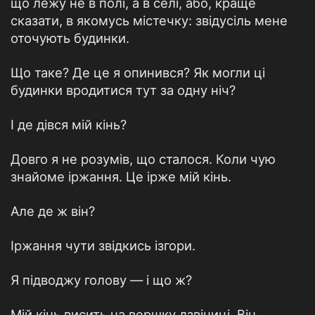
що лежу не в полі, а в селі, або, краще
сказати, в якомусь містечку: звідусіль мене
оточують будинки.
Що таке? Де це я опинився? Як могли ці
будинки вродитися тут за одну ніч?
І де дівся мій кінь?
Довго я не розумів, що сталося. Коли чую
знайоме іржання. Це ірже мій кінь.
Але де ж він?
Іржання чути звідкись ізгори.
Я підводжу голову — і що ж?
Мій кінь висить на вершку дзвіниці. Він