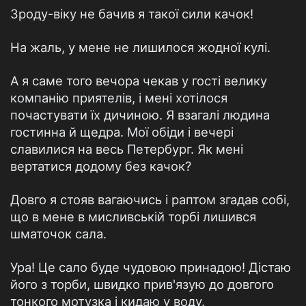
Зроду-віку не бачив я такої сили качок!
На жаль, у мене не лишилося жодної кулі.
А я саме того вечора чекав у гості велику
компанію приятелів, і мені хотілося
почастувати їх дичиною. Я взагалі людина
гостинна й щедра. Мої обіди і вечері
славилися на весь Петербург. Як мені
вертатися додому без качок?
Довго я стояв вагаючись і раптом згадав собі,
що в мене в мисливській торбі лишився
шматочок сала.
Ура! Це сало буде чудовою принадою! Дістаю
його з торби, швидко прив'язую до довгого
тонкого мотузка і кидаю у воду.