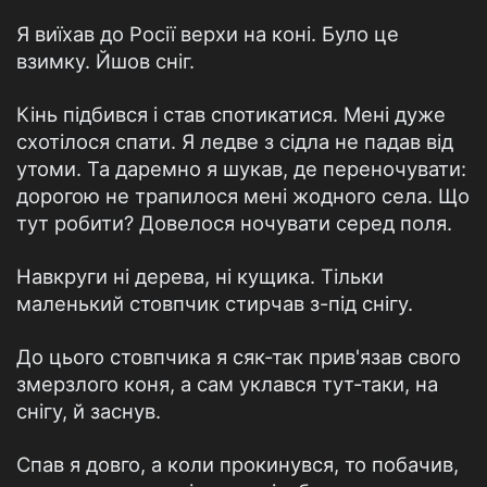
Я виїхав до Росії верхи на коні. Було це
взимку. Йшов сніг.
Кінь підбився і став спотикатися. Мені дуже
схотілося спати. Я ледве з сідла не падав від
утоми. Та даремно я шукав, де переночувати:
дорогою не трапилося мені жодного села. Що
тут робити? Довелося ночувати серед поля.
Навкруги ні дерева, ні кущика. Тільки
маленький стовпчик стирчав з-під снігу.
До цього стовпчика я сяк-так прив'язав свого
змерзлого коня, а сам уклався тут-таки, на
снігу, й заснув.
Спав я довго, а коли прокинувся, то побачив,