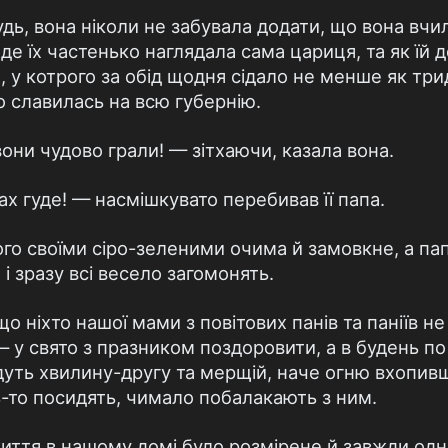
ь, вона ніколи не забувала додати, що вона вчил
 де їх частенько наглядала сама цариця, та як їй
, у котрого за обід щодня сідало не менше як трид
о славилась на всю губернію.
вони чудово грали! — зітхаючи, казала вона.
ах гуде! — насмішкувато перебивав її папа.
го своїми сіро-зеленими очима й замовкне, а па
, і зразу всі весело загомонять.
що ніхто нашої мами з повітових панів та паніїв н
 — у свято з празником поздоровити, а в будень по 
дуть хвилину-другу та мерщій, наче огню вхопивши
ть-то посидять, чимало побалакають з ним.
тя в нашому домі було розмірене й завжди однак