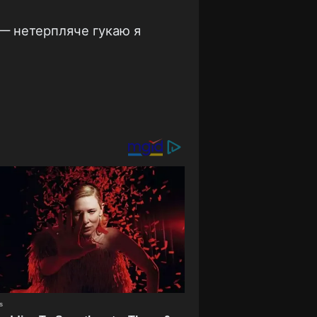
! — нетерпляче гукаю я