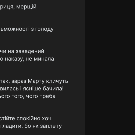
ариця, мерщій
ельможності з голоду
ючи на заведений
о наказу, не минала
так, зараз Марту кличуть
вилась і ясніше бачила!
ого того, чого треба
тійте спокійно хоч
гладити, бо як заплету