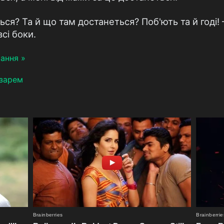
ься? Та й що там достанеться? Поб'ють та й годі
сі боки.
ання »
бзарем