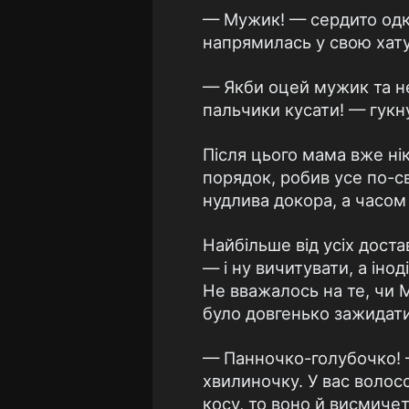
— Мужик! — сердито одка
напрямилась у свою хату
— Якби оцей мужик та не 
пальчики кусати! — гукну
Після цього мама вже нік
порядок, робив усе по-с
нудлива докора, а часом 
Найбільше від усіх дост
— і ну вичитувати, а іно
Не вважалось на те, чи 
було довгенько зажидати
— Панночко-голубочко! —
хвилиночку. У вас волос
косу, то воно й висмичет