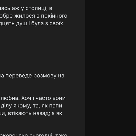
ась аж у столиці, в
 добре жилося в покійного
цять душ і була з своїх
па переведе розмову на
е любив. Хоч і часто вони
ділу якому, та, як папи
, втікають назад; а як
ове: яке сьогодні, таке