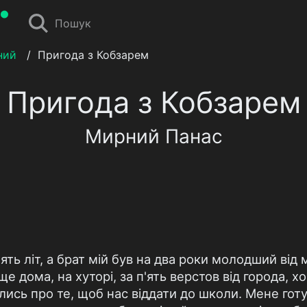
Пошук
ний
/
Пригода з Кобзарем
Пригода з Кобзарем
Мирний Панас
ть літ, а брат мій був на два роки молодший від ме
е дома, на хуторі, за п'ять верстов від города, х
ись про те, щоб нас віддати до школи. Мене готув