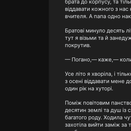
брата до корпусу, та тіл
віддавати кожного з нас 
вчителя. А папа одно на
Братові минуло десять лі
тут я візьми та й занеду
покрутив.
— Погано,— каже,— коли
Усе літо я хворіла, і ті
з осені віддавати мене 
один рік на хуторі.
Поміж повітовим панство
десятин землі та душ із с
багатого роду. Ходила чу
захотіла вийти заміж за т