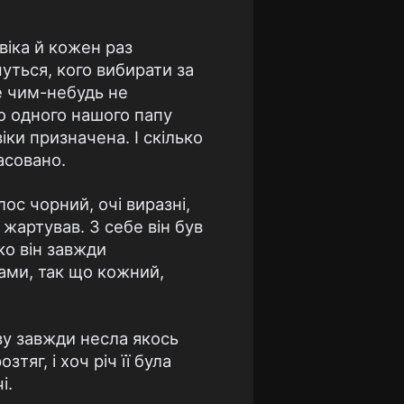
віка й кожен раз
чуться, кого вибирати за
се чим-небудь не
ро одного нашого папу
іки призначена. І скілько
асовано.
ос чорний, очі виразні,
 жартував. З себе він був
ко він завжди
ами, так що кожний,
ову завжди несла якось
тяг, і хоч річ її була
і.