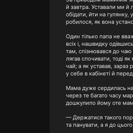
й завтра. Уставали ми й 
обідати, йти на гулянку,
робилося, як вона устано
Один тілько папа не вваж
всіх і, нашвидку одівши
там, спізнювався до чаю 
лягав спочивати, тоді як
чай; а як уставав, зараз
у себе в кабінеті й пере
Мама дуже сердилась на т
через те багато часу мар
дошкулило йому оте мами
— Держатися такого поряд
та панувати, а я до цього