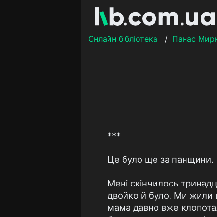
Онлайн бібліотека
/
Панас Мир
***
Це було ще за панщини.
Мені скінчилось тринадця
двойко й було. Ми жили щ
мама давно вже клопотал