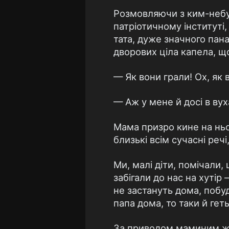
Розмовляючи з ким-небуд
патріотичному інституті,
тата, дуже значного пана
дворових ціла капела, щ
— Як вони грали! Ох, як 
— Аж у мене й досі в вух
Мама призро кине на ньо
близькі всім сучасні речі
Ми, малі діти, помічали, 
забігали до нас на хутір
не застануть дома, побу
папа дома, то таки й ге
За приводом маминим жит