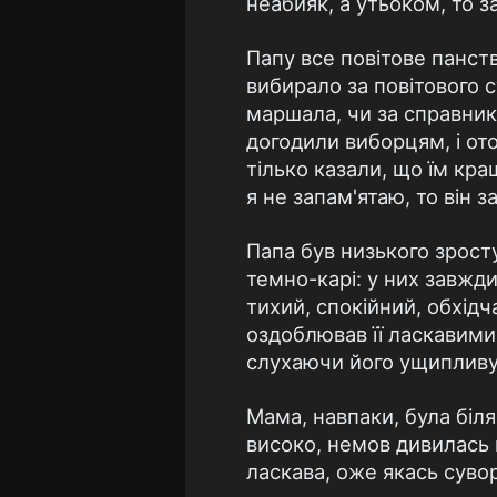
неабияк, а утьоком, то з
Папу все повітове панст
вибирало за повітового с
маршала, чи за справника
догодили виборцям, і ото
тілько казали, що їм кра
я не запам'ятаю, то він 
Папа був низького зросту
темно-карі: у них завжди
тихий, спокійний, обхідч
оздоблював її ласкавим
слухаючи його ущипливу 
Мама, навпаки, була біля
високо, немов дивилась на
ласкава, оже якась сувор