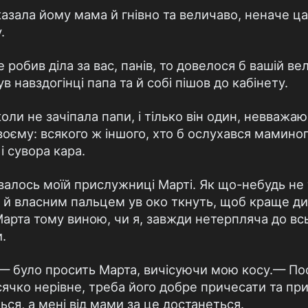
зала йому мама й гнівно та величаво, неначе ц
.
робив діла за вас, панів, то довелося б вашій в
в навздогінці папа та й собі пішов до кабінету.
оли не зачіпала папи, і тілько він один, невважа
воєму: всякого ж іншого, хто б ослухався маминог
і сувора кара.
авалось моїй прислужниці Марті. Як що-небудь не 
ді й власним пальцем ув око ткнуть, щоб краще ди
Марта тому виною, чи я, завжди нетерпляча до всь
.
 було просить Марта, вичісуючи мою косу.— Пос
сячко нерівне, треба його добре причесати та при
ься, а мені від мами за це достанеться.