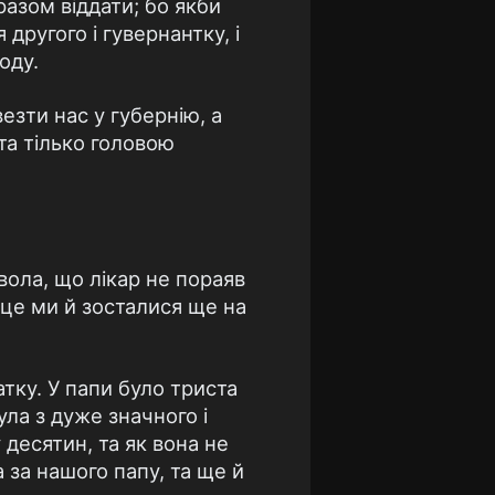
разом віддати; бо якби
другого і гувернантку, і
оду.
езти нас у губернію, а
та тілько головою
квола, що лікар не пораяв
 це ми й зосталися ще на
тку. У папи було триста
ула з дуже значного і
 десятин, та як вона не
а за нашого папу, та ще й