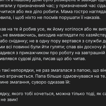
лягали у призначений час; у призначений час сіда
 учитися або яке діло робити. Мама гостро нагляд
вила, і щоб ніхто не посмів порушати її наказів.
ав на те й робив усе, як йому хотілося або як ви
сь, не вмиваючись, виходив наглядати по хазяйств
або сніданку; не в одну пору вертався з служби д
 ми всі повинні були йти гуляти; спав він досхочу 
 радився з прикажчиком про роботу на завтрашній 
дивлявся судові діла, писав що або читав.
акі непорядки, не раз змагалася з папою, що він
но втрачається. Папа більше одмовчувався на те. 
не змагання, суворо одказав їй:
ку, якого тобі хочеться, можна тілько тоді, як 
 не звик!