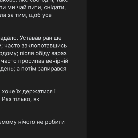
ли ми чай пити, снідати,
ала за тим, щоб усе
падало. Уставав раніше
у; часто заклопотавшись
одому; після обіду зараз
й часто просипав вечірній
день; а потім запирався
 хоче їх держатися і
Раз тілько, як
самому нічого не робити