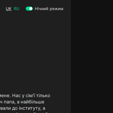
UK
RU
Нічний режим
не. Нас у сім'ї тілько
оч папа, а найбільше
али до інституту, а