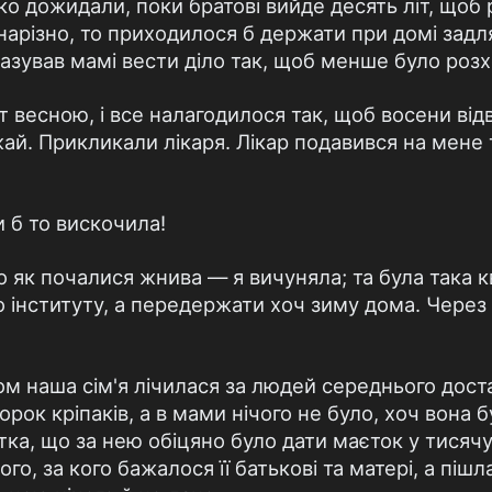
ько дожидали, поки братові вийде десять літ, щоб 
нарізно, то приходилося б держати при домі задля 
казував мамі вести діло так, щоб менше було розх
т весною, і все налагодилося так, щоб восени відв
жай. Прикликали лікаря. Лікар подавився на мене 
 б то вискочила!
лько як почалися жнива — я вичуняла; та була така 
до інституту, а передержати хоч зиму дома. Через
м наша сім'я лічилася за людей середнього доста
орок кріпаків, а в мами нічого не було, хоч вона б
тка, що за нею обіцяно було дати маєток у тисячу
ого, за кого бажалося її батькові та матері, а пішл