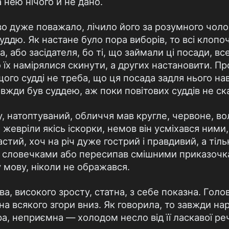
а нею нічого й не дано.
во дуже поважало, лічило його за розумного чоло
уддю. Як настане було пора виборів, то всі клопо
, або засідателя, бо ті, що займали ці посади, в
 їх намірялися скинути, а других настановити. П
щого судді не треба, що ця посада задля нього нав
завжди був суддею, аж поки повітових суддів не ск
, натоптуваний, обличчя мав кругле, червоне, вол
 жевріли якісь іскорки, немов він усміхався ними,
астий, хоч на річ дуже гострий і правдивий, а тіль
и словечками або пересипав смішними приказочк
мову, ніколи не ображався.
ва, високого зросту, статна, з себе показна. Гол
 всякого згори вниз. Як говорила, то завжди нароз
а, неприємна — холодом несло від її ласкавої реч