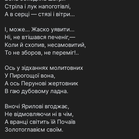
Стріла і лук напоготівлі,
А в серці — стязі і вітри...
І, може... Жаско уявити...
Ні, не втішався печеніг,—
Коли й схопив, несамовитий,
То не зборов, не переміг!..
Ось у зідханнях молитовних
У Пирогощої вона,
А ось Перунові жертовник
В гаю дубовому ладна.
Вночі Ярилові вгоджає,
Не відмовляючи ні в чім,
А вранці світить їй Почаїв
Золотоглавієм своїм.