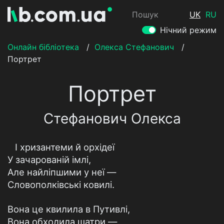
Пошук
UK
RU
Нічний режим
Онлайн бібліотека
/
Олекса Стефанович
/
Портрет
Портрет
Стефанович Олекса
І хризантеми й орхідеї
У зачарованій імлі,
Але найліпшими у неї —
Словополківські ковилі.
Вона це квилила в Путивлі,
Вона обходила шатри —