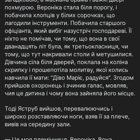
похмурою. Вероніка стала біля порогу, і
побачила хлопців у білих сорочках, що
лагодили інструменти. Побачила старшого
офіціанта, який вибіг назустріч господареві. Її
ніхто не помічав, чи тому, що вона в свої
дванадцять літ була, як третьокласниця, чи
тому, що тут накривали столи й метушилися.
Дівчина сіла біля дверей, поклала на коліна
скрипку і прошепотіла молитву, якої колись
навчила її мати: "Діво Маріє, радуйся". Згодом
прийшов охоронець і зчинив галас, мовляв,
чия це дитина і чому вона зайняла його місце.
Тоді Яструб вийшов, перевалюючись і
широко розставляючи ноги, взяв її за плече,
вивів на середину зали.
— Це моя племінниця, Вероніка. Вона