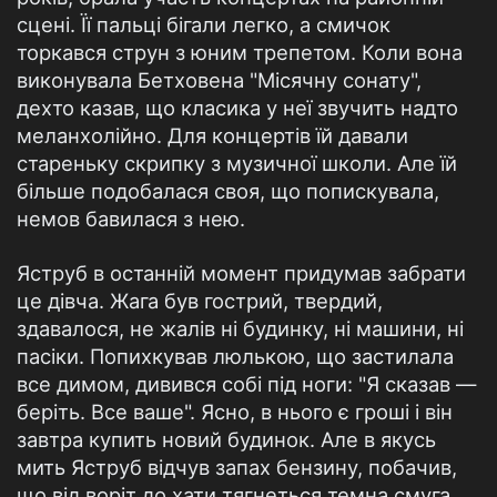
сцені. Її пальці бігали легко, а смичок
торкався струн з юним трепетом. Коли вона
виконувала Бетховена "Місячну сонату",
дехто казав, що класика у неї звучить надто
меланхолійно. Для концертів їй давали
стареньку скрипку з музичної школи. Але їй
більше подобалася своя, що попискувала,
немов бавилася з нею.
Яструб в останній момент придумав забрати
це дівча. Жага був гострий, твердий,
здавалося, не жалів ні будинку, ні машини, ні
пасіки. Попихкував люлькою, що застилала
все димом, дивився собі під ноги: "Я сказав —
беріть. Все ваше". Ясно, в нього є гроші і він
завтра купить новий будинок. Але в якусь
мить Яструб відчув запах бензину, побачив,
що від воріт до хати тягнеться темна смуга