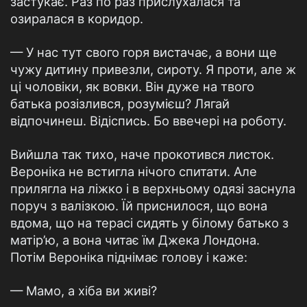
застукає. Раз по раз прислухалася та
озиралася в коридор.
— У нас тут свого горя вистачає, а вони ще
чужу дитину привезли, сироту. Я проти, але ж
ці чоловіки, як вовки. Він дуже на твого
батька розізлився, розумієш? Лягай
відпочинеш. Відіспись. Бо ввечері на роботу.
Вийшла так тихо, наче прокотився листок.
Вероніка не встигла нічого спитати. Але
прилягла на ліжко і в верхньому одязі заснула
поруч з валізкою. Їй приснилося, що вона
вдома, що на терасі сидять у білому батько з
матір’ю, а вона читає їм Джека Лондона.
Потім Вероніка піднімає голову і каже:
— Мамо, а хіба ви живі?