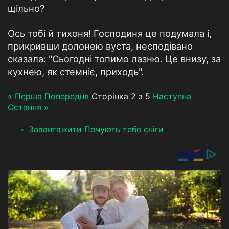
щільно?
Ось тобі й тихоня! Господиня це подумала і,
прикривши долонею вуста, несподівано
сказала: "Сьогодні топимо лазню. Це внизу, за
кухнею, як стемніє, приходь".
« Перша
Попередня
Сторінка 2 з 5
Наступна
Остання »
Завантажити Почують тебе сніги