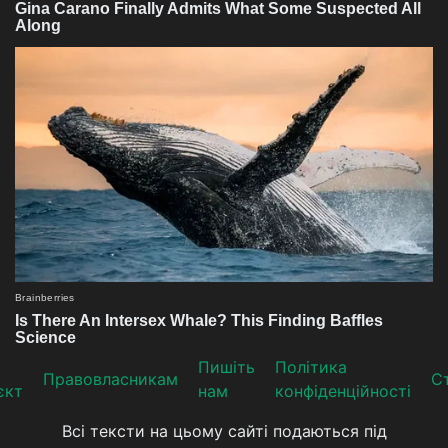
Пишіть
Політика
Прaвoвлaсникaм
Ст
єкт
нам
конфіденційності
Всі тексти на цьому сайті подаються під