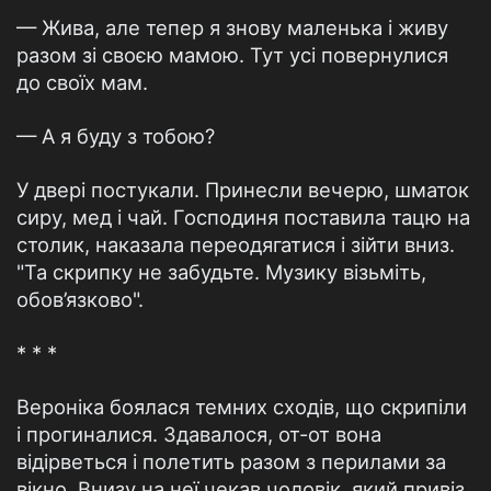
— Жива, але тепер я знову маленька і живу
разом зі своєю мамою. Тут усі повернулися
до своїх мам.
— А я буду з тобою?
У двері постукали. Принесли вечерю, шматок
сиру, мед і чай. Господиня поставила тацю на
столик, наказала переодягатися і зійти вниз.
"Та скрипку не забудьте. Музику візьміть,
обов’язково".
* * *
Вероніка боялася темних сходів, що скрипіли
і прогиналися. Здавалося, от-от вона
відірветься і полетить разом з перилами за
вікно. Внизу на неї чекав чоловік, який привіз