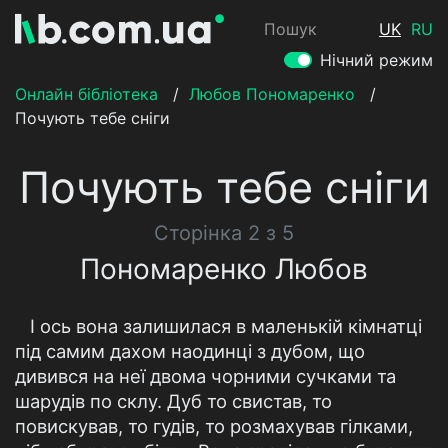
Пошук
UK
RU
Нічний режим
Онлайн бібліотека
/
Любов Пономаренко
/
Почують тебе сніги
Почують тебе сніги
Сторінка 2 з 5
Пономаренко Любов
І ось вона залишилася в маленькій кімнатці
під самим дахом наодинці з дубом, що
дивився на неї двома чорними сучками та
шарудів по склу. Дуб то свистав, то
повискував, то гудів, то розмахував гілками,