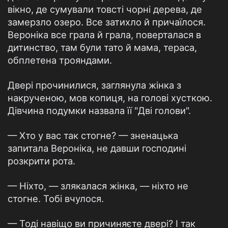
вікно, де сумували товсті чорні дерева, де
замерзло озеро. Все затихло й причаїлося.
Вероніка все грала й грала, поверталася в
дитинство, там були тато й мама, тераса,
обплетена трояндами.
Двері прочинилися, заглянула жінка з
накрученою, мов копиця, на голові хусткою.
Дівчина подумки назвала її "Дві голови".
— Хто у вас так стогне? — зненацька
запитала Вероніка, не давши господині
розкрити рота.
— Ніхто, — злякалася жінка, — ніхто не
стогне. Тобі вчулося.
— Тоді навіщо ви причиняєте двері? І так