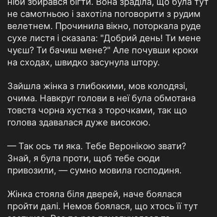
ніби збирався бігти. Вона зраділа, що була тут
не самотньою і захотіла поговорити з рудим
велетнем. Прочинила вікно, поторкала руде
сухе листя і сказала: "Добрий день! Ти мене
чуєш? Ти бачиш мене?" Але почувши кроки
на сходах, швидко засунула штору.
Зайшла жінка з глибокими, мов колодязі,
очима. Навкруг голови в неї була обмотана
товста чорна хустка з торочками, так що
голова здавалася дуже високою.
— Так ось ти яка. Тебе Веронікою звати?
Знай, я була проти, щоб тебе сюди
привозили, — сумно мовила господиня.
Жінка стояла біля дверей, наче боялася
пройти далі. Немов боялася, що хтось її тут