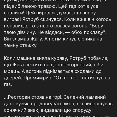
під вибіленою травою. Цей гад хотів усе
спалити! Цей виродок думає, що знову
виграє! Яструб скинувся. Коли вже він когось
ненавидів, то з нього рвався вогонь. "Беру
твою дівчину. Не віддаси, — обох покладу".
Він зламав Жагу. А потім кинув сірника на
темну стежку.
Коли машина зняла куряву, Яструб побачив,
що Жага лежить на дорозі згорнений, ніби
мрець. А вогонь піднімається сходами до
дверей. Промимрив: "От то-то". І натиснув на
газ.
…Ресторан стояв на горі. Зелений ламаний
дах і вузькі продовгуваті вікна, які вивершував
сонячний знак, видавали цю споруду
загадковою, а масивна брама і важкі двері —