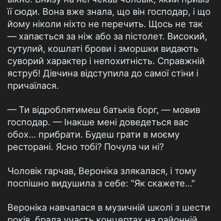
її сюди. Вона вже знала, що він господар, і що
йому ніколи ніхто не перечить. Щось не так
— хапається за ніж або за пістолет. Високий,
сутулий, кошлаті брови і зморшки видають
суворий характер і непохитність. Справжній
яструб! Дівчина відступила до самої стіни і
причаїлася.
— Ти відроблятимеш батьків борг, — мовив
господар. — Інакше мені доведеться вас
обох… прибрати. Будеш грати в моєму
ресторані. Ясно тобі? Почула чи ні?
Чоловік гарчав, Вероніка злякалася, і тому
поспішно видушила з себе: "Як скажете…"
Вероніка навчалася в музичній школі з шести
років, брала участь концертах на районній