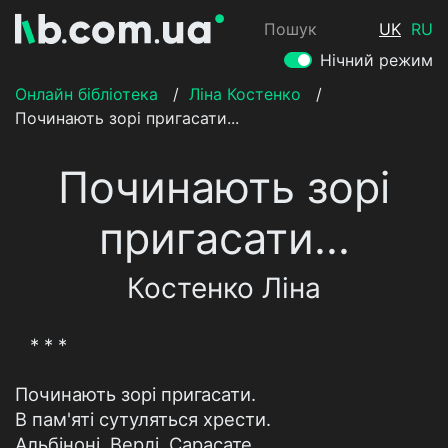
Пошук
UK
RU
Нічний режим
Онлайн бібліотека
/
Ліна Костенко
/
Починають зорі пригасати...
Починають зорі
пригасати...
Костенко Ліна
* * *
Починають зорі пригасати.
В пам'яті сутуляться хрести.
Альбіноні, Верді, Сарасате,