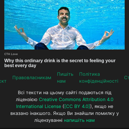
Пишіть
Політика
Прaвoвлaсникaм
Ст
єкт
нам
конфіденційності
Всі тексти на цьому сайті подаються під
ліцензією
Creative Commons Attribution 4.0
International License
(
[CC BY 4.0]
), якщо не
вказано інакшого. Якщо Ви знайшли помилку у
ліцензуванні
напишіть нам