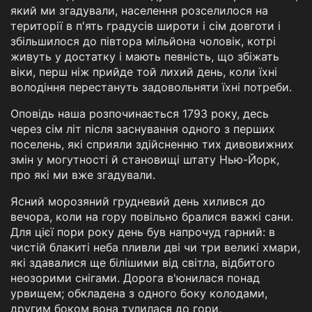
який ми згадували, населення розселилося на
території в п'ять градусів широти і сім довготи і
збільшилося до півтора мільйона чоловік, котрі
живуть у достатку і мають певність, що збіжать
віки, перш ніж прийде той лихий день, коли їхні
володіння перестануть задовольняти їхні потреби.
Оповідь наша розпочинається 1793 року, десь
через сім літ після заснування одного з перших
поселень, які сприяли здійсненню тих дивовижних
змін у могутності й становищі штату Нью-Йорк,
про які ми вже згадували.
Ясний морозяний грудневий день хилився до
вечора, коли на гору повільно бралися важкі сани.
Для цієї пори року день був напрочуд гарний: в
чистій блакиті неба пливли дві чи три великі хмари,
які здавалися ще білішими від світла, відбитого
неозорими снігами. Дорога в'юнилася понад
урвищем; обкладена з одного боку колодами,
другим боком вона тулилася до гори,