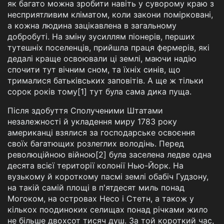
як багато можна зробити навіть у суворому краю з
несприятливим кліматом, коли закони помірковані,
а кожна людина зацікавлена в загальному
добробуті. На зміну зусиллям піонерів, перших
тутешніх поселенців, прийшла праця фермерів, які
дедалі краще освоювали ці землі, маючи надію
спочити тут вічним сном, та їхніх синів, що
трималися батьківських заповітів. А ще ж тільки
сорок років тому[1] тут була сама дика пуща.
Після здобуття Сполученими Штатами
незалежності й укладення миру 1783 року
американці взялися за господарське освоєння
своїх багатющих розлеглих володінь. Перед
революційною війною[2] була заселена ледве одна
десята всієї території колонії Нью-Йорк. На
вузькому й короткому пасмі землі обабіч Гудзону,
на такій самій площі в п'ятдесят миль понад
Могоком, на островах Несо і Стетн, а також у
кількох поодиноких селищах понад річками жило
не більше двохсот тисяч душ. За той короткий час,