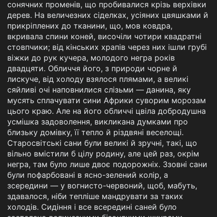
сонячних променів, що пробивалися крізь верхівки
дерев. На величезних сіделках, усіяних цвяшками й
прикріплених до тканини, що, мов ковдра,
вкривала спини коней, височіли чотири квадратні
стовпчики; від кінських храпів через них ішли грубі
віжки до рук кучера, молодого негра років
двадцяти. Обличчя його, з природи чорне й
лискуче, від холоду взялося плямами, а великі
сяйливі очі наповнилися слізьми — данина, яку
мусять сплачувати сини Африки суворим морозам
цього краю. Але на його обличчі цвіла добродушна
усмішка задоволення, викликана думками про
близьку домівку, її тепло й різдвяні веселощі.
Старосвітські сани були великі й зручні, такі, що
вільно вмістили б цілу родину, але цей раз, окрім
негра, там було лише двоє подорожніх. Ззовні сани
були пофарбовані в ясно-зелений колір, а
зсередини — у вогнисто-червоний, щоб, мабуть,
здавалося, ніби тепліше мандрувати за таких
холодів. Сидіння і все всередині саней було