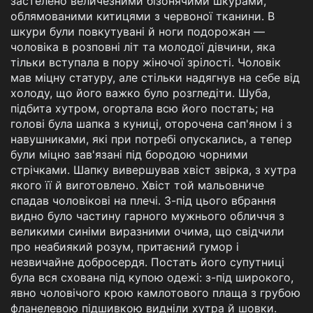
застелено величезними бізонячими шкурами,
облямованими китицями з червоної тканини. В
шкури були повкутувані й ноги подорожан —
чоловіка в розповні літ та молодої дівчини, яка
тільки вступала в пору жіночої зрілості. Чоловік
мав міцну статуру, але стільки надягнув на себе від
холоду, що його важко було розгледіти. Шуба,
підбита хутром, огортала всю його постать; на
голові була шапка з куниці, оторочена сап'яном і з
навушниками, які при потребі опускались, а тепер
були міцно зав'язані під бородою чорними
стрічками. Шапку вивершував хвіст звірка, з хутра
якого її й виготовлено. Хвіст той мальовниче
спадав чоловікові на плечі. З-під цього вбрання
видно було частину гарного мужнього обличчя з
великими синіми виразними очима, що свідчили
про неабиякий розум, притаєний гумор і
незвичайне добросердя. Постать його супутниці
була вся схована під купою одежі: з-під широкого,
явно чоловічого крою камлотового плаща з грубою
фланелевою підшивкою видніли хутра й шовки.