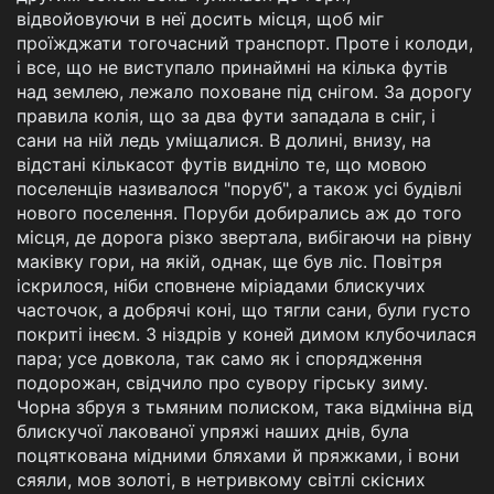
відвойовуючи в неї досить місця, щоб міг
проїжджати тогочасний транспорт. Проте і колоди,
і все, що не виступало принаймні на кілька футів
над землею, лежало поховане під снігом. За дорогу
правила колія, що за два фути западала в сніг, і
сани на ній ледь уміщалися. В долині, внизу, на
відстані кількасот футів видніло те, що мовою
поселенців називалося "поруб", а також усі будівлі
нового поселення. Поруби добирались аж до того
місця, де дорога різко звертала, вибігаючи на рівну
маківку гори, на якій, однак, ще був ліс. Повітря
іскрилося, ніби сповнене міріадами блискучих
часточок, а добрячі коні, що тягли сани, були густо
покриті інеєм. З ніздрів у коней димом клубочилася
пара; усе довкола, так само як і спорядження
подорожан, свідчило про сувору гірську зиму.
Чорна збруя з тьмяним полиском, така відмінна від
блискучої лакованої упряжі наших днів, була
поцяткована мідними бляхами й пряжками, і вони
сяяли, мов золоті, в нетривкому світлі скісних