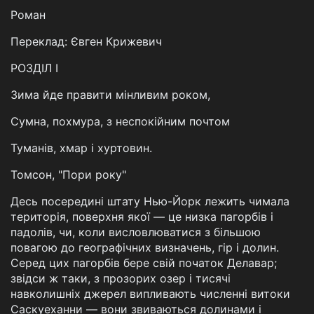
Роман
Переклад: Євген Крижевич
РОЗДІЛ І
Зима йде правити мінливим роком,
Сумна, похмура, з неспокійним почтом
Туманів, хмар і хуртовин.
Томсон, "Пори року"
Десь посередині штату Нью-Йорк лежить чимала
територія, поверхня якої — це низка пагорбів і
падолів, чи, коли висловлюватися з більшою
повагою до географічних визначень, гір і долин.
Серед цих пагорбів бере свій початок Делавар;
звідси ж таки, з прозорих озер і тисячі
навколишніх джерел випливають численні витоки
Саскуеханни — вони звиваються долинами і