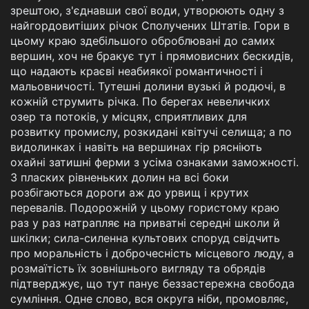
зрештою, з'єднавши свої води, утворюють одну з
найгордовитіших річок Сполучених Штатів. Гори в
цьому краю здебільшого оброблювані до самих
вершин, хоч не бракує тут і прямовисних бескидів,
що надають краєві неабиякої романтичності і
мальовничості. Тутешні долини вузькі й родючі, в
кожній струмить річка. По берегах невеличких
озер та потоків, у місцях, сприятливих для
розвитку промислу, розкидані квітучі селища; а по
видолинках і навіть на вершинах гір рясніють
охайні затишні ферми з усіма ознаками заможності.
З пласких рівненьких долин на всі боки
розбігаються дороги аж до урвищ і крутих
перевалів. Подорожній у цьому гористому краю
раз у раз натрапляє на приватні середні школи й
шкілки; сила-силенна культових споруд свідчить
про моральність і доброчесність місцевого люду, а
розмаїтість їх зовнішнього вигляду та обрядів
підтверджує, що тут панує беззастережна свобода
сумління. Одне слово, вся округа ніби, промовляє,