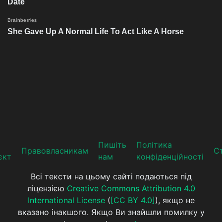
Пишіть
Політика
Прaвoвлaсникaм
Ст
єкт
нам
конфіденційності
Всі тексти на цьому сайті подаються під
ліцензією
Creative Commons Attribution 4.0
International License
(
[CC BY 4.0]
), якщо не
вказано інакшого. Якщо Ви знайшли помилку у