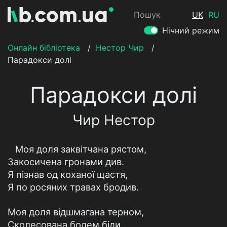
Пошук
UK
RU
Нічний режим
Онлайн бібліотека
/
Нестор Чир
/
Парадокси долі
Парадокси долі
Чир Нестор
Моя доля заквітчана рястом,
Закосичена гронами див.
Я пізнав од коханої щастя,
Я по росяних травах бродив.
Моя доля відшмагана терном,
Сколесована болем біди.