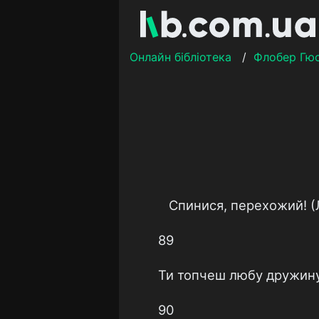
Онлайн бібліотека
/
Флобер Гю
Спинися, перехожий! (
89
Ти топчеш любу дружину!
90