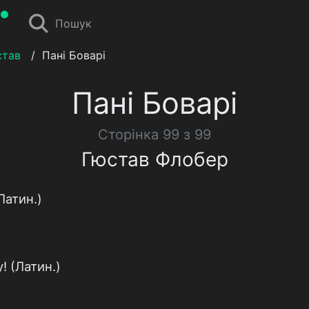
Пошук
став
/
Пані Боварі
Пані Боварі
Сторінка 99 з 99
Гюстав Флобер
Латин.)
 (Латин.)