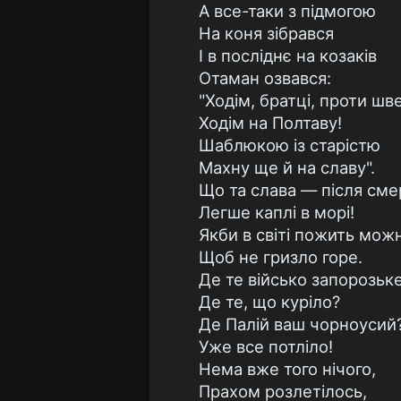
А все-таки з підмогою
На коня зібрався
І в посліднє на козаків
Отаман озвався:
"Ходім, братці, проти шв
Ходім на Полтаву!
Шаблюкою із старістю
Махну ще й на славу".
Що та слава — після сме
Легше каплі в морі!
Якби в світі пожить мож
Щоб не гризло горе.
Де те військо запорозьке
Де те, що куріло?
Де Палій ваш чорноусий
Уже все потліло!
Нема вже того нічого,
Прахом розлетілось,