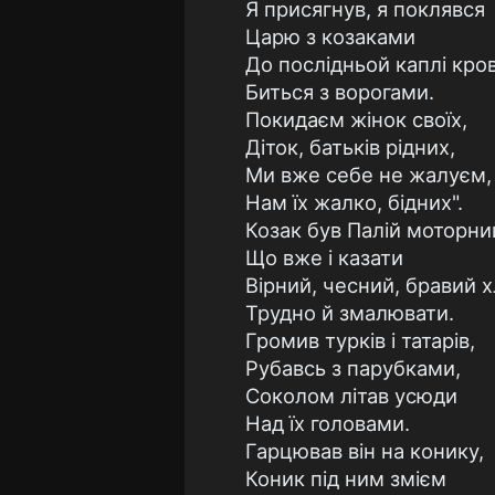
Я присягнув, я поклявся
Царю з козаками
До послідньой каплі кров
Биться з ворогами.
Покидаєм жінок своїх,
Діток, батьків рідних,
Ми вже себе не жалуєм,
Нам їх жалко, бідних".
Козак був Палій моторни
Що вже і казати
Вірний, чесний, бравий 
Трудно й змалювати.
Громив турків і татарів,
Рубавсь з парубками,
Соколом літав усюди
Над їх головами.
Гарцював він на конику,
Коник під ним змієм