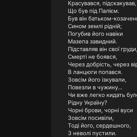
Красувався, підскакував,
Що був під Палієм.
Був він батьком-козачен
Сином землі рідній;
Погубив його навіки
Мазепа завидний.
Підставляв він свої груди
Смерті не боявся,
Через добрість, через ві
В ланцюги попався.
Зовсім його ізкували,
Повезли в чужину...
Чи вже легко кидать бул
Рідну Україну?
Чорні брови, чорні вуси
Зовсім посивіли,
Тоді його, сердешного,
З неволі пустили.