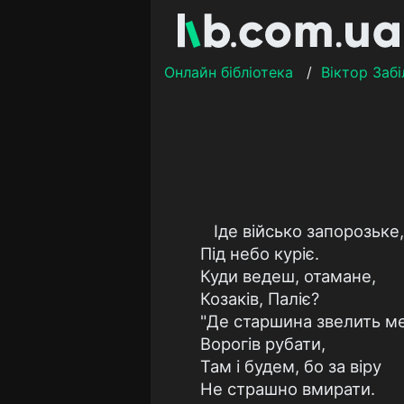
Онлайн бібліотека
/
Віктор Забі
Іде військо запорозьке,
Під небо куріє.
Куди ведеш, отамане,
Козаків, Паліє?
"Де старшина звелить ме
Ворогів рубати,
Там і будем, бо за віру
Не страшно вмирати.