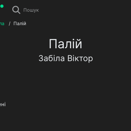
Пошук
ла
/
Палій
Палій
Забіла Віктор
ні