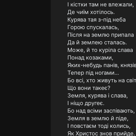
І кістки там не влежали,
Де чиїм хотілось.
Курява тая з-під неба
Горою спускалась,
Після на землю припала
Да й землею сталась.
Може, й то куріла слава
Понад козаками,
Яких-небудь панів, князі
Тепер під ногами...
Бо всі, хто живуть на світ
Що вони такеє?
Земля, курява і слава,
І ніщо другеє.
Бо над всіми заспівають,
Земля в землю й піде,
І повстаєм тоді колись,
Як Христос знов прийде.