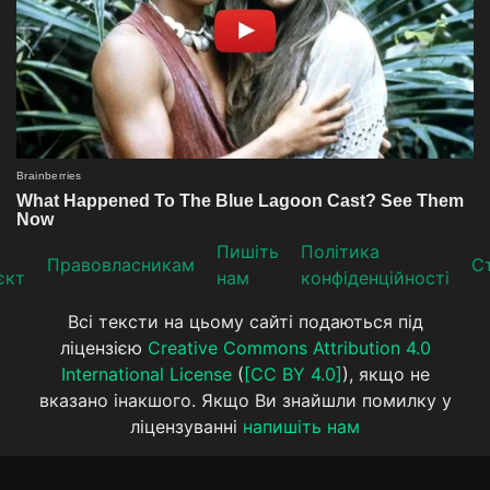
Пишіть
Політика
Прaвoвлaсникaм
Ст
єкт
нам
конфіденційності
Всі тексти на цьому сайті подаються під
ліцензією
Creative Commons Attribution 4.0
International License
(
[CC BY 4.0]
), якщо не
вказано інакшого. Якщо Ви знайшли помилку у
ліцензуванні
напишіть нам