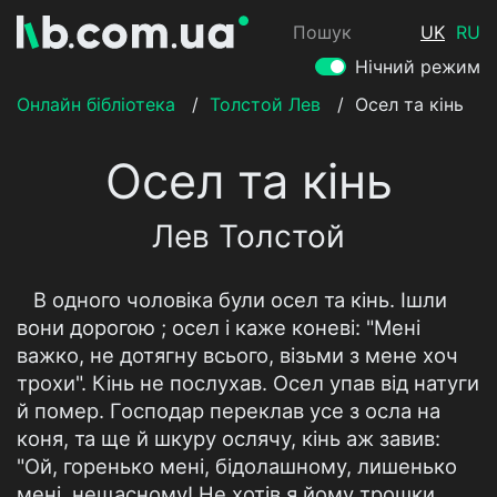
Пошук
UK
RU
Нічний режим
Онлайн бібліотека
/
Толстой Лев
/
Осел та кінь
Осел та кінь
Лев Толстой
В одного чоловіка були осел та кінь. Ішли
вони дорогою ; осел і каже коневі: "Мені
важко, не дотягну всього, візьми з мене хоч
трохи". Кінь не послухав. Осел упав від натуги
й помер. Господар переклав усе з осла на
коня, та ще й шкуру ослячу, кінь аж завив:
"Ой, горенько мені, бідолашному, лишенько
мені, нещасному! Не хотів я йому трошки