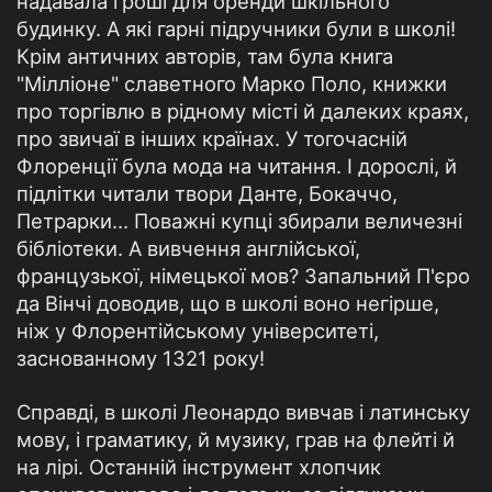
надавала гроші для оренди шкільного
будинку. А які гарні підручники були в школі!
Крім античних авторів, там була книга
"Мілліоне" славетного Марко Поло, книжки
про торгівлю в рідному місті й далеких краях,
про звичаї в інших країнах. У тогочасній
Флоренції була мода на читання. І дорослі, й
підлітки читали твори Данте, Бокаччо,
Петрарки... Поважні купці збирали величезні
бібліотеки. А вивчення англійської,
французької, німецької мов? Запальний П'єро
да Вінчі доводив, що в школі воно негірше,
ніж у Флорентійському університеті,
заснованному 1321 року!
Справді, в школі Леонардо вивчав і латинську
мову, і граматику, й музику, грав на флейті й
на лірі. Останній інструмент хлопчик