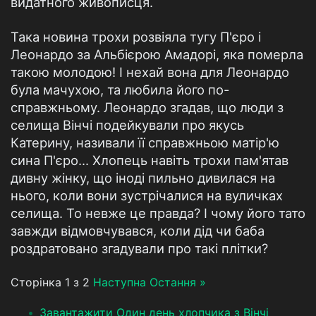
видатного живописця.
Така новина трохи розвіяла тугу П'єро і
Леонардо за Альбієрою Амадорі, яка померла
такою молодою! І нехай вона для Леонардо
була мачухою, та любила його по-
справжньому. Леонардо згадав, що люди з
селища Вінчі подейкували про якусь
Катерину, називали її справжньою матір'ю
сина П'єро... Хлопець навіть трохи пам'ятав
дивну жінку, що іноді пильно дивилася на
нього, коли вони зустрічалися на вуличках
селища. То невже це правда? І чому його тато
завжди відмовчувався, коли дід чи баба
роздратовано згадували про такі плітки?
Сторінка 1 з 2
Наступна
Остання »
Завантажити Один день хлопчика з Вінчі