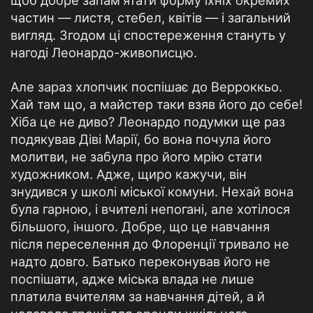
щоб добре запам'ятати форму їхніх окремих
частин — листя, стебел, квітів — і загальний
вигляд. Згодом ці спостереження стануть у
нагоді Леонардо-живописцю.
Але зараз хлопчик поспішає до Верроккьо.
Хай там що, а майстер таки взяв його до себе!
Хіба це не диво? Леонардо подумки ще раз
подякував Діві Марії, бо вона почула його
молитви, не забула про його мрію стати
художником. Адже, щиро кажучи, він
знудився у школі міської комуни. Нехай вона
була гарною, і вчителі непогані, але хотілося
більшого, іншого. Добре, що це навчання
після переселення до Флоренції тривало не
надто довго. Батько переконував його не
поспішати, адже міська влада не лише
платила вчителям за навчання дітей, а й