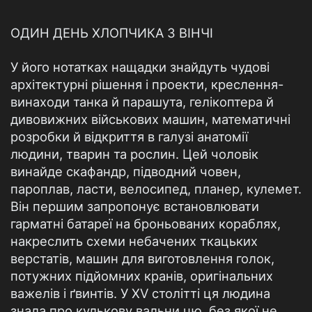
ОДИН ДЕНЬ ХЛОПЧИКА З ВІНЧІ
У його нотатках нащадки знайдуть чудові
архітектурні рішення і проекти, креслення-
винаходи танка й парашута, гелікоптера й
дивовижних військових машин, математичні
розробки й відкриття в галузі анатомії
людини, тварин та рослин. Цей чоловік
винайде скафандр, підводний човен,
пароплав, ласти, велосипед, планер, кулемет.
Він першим запропонує встановлювати
гарматні батареї на броньованих кораблях,
накреслить схеми небачених ткацьких
верстатів, машин для виготовлення голок,
потужних підйомних кранів, оригінальних
важелів і ґвинтів. У XV столітті ця людина
знала про кулькову вальни цю, без якої не