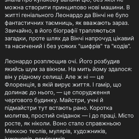
можна створити принципово нові машини. В
житті геніального Леонардо да Вінчі не було
фантастичних таємниць, як вважають зараз.
Звичайно, в його біографії трапляються
загадки, проте шлях да Вінчі напрочуд цікавий
та насичений і без усяких "шифрів" та "кодів".
Леонардо розплющив очі. Його розбудив
якийсь шум за вікном. На мить йому здалося:
він у рідному селищі. Але ж ні — це
Флоренція, в якій вирує життя. І гамір, що
долинає до нього, — це спорудження
чергового будинку. Майстри, учні й
підмайстри тут встають рано. Коротка
молитва, простий сніданок — і до праці. Місто
росте, як ніколи. Воно стало справжньою
Меккою теслів, мулярів, художників,
інженерів, ремісників.