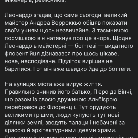
Леонардо згадав, що саме сьогодні великий
майстер Андреа Верроккьо обіцяв показати
своїм учням щось незвичайне. З таємничою
посмішкою він натякнув про це вчора. Щодня
Леонардо в майстерні — бот-тезі — видатного
флорентійця дізнавався про щось цікаве,
нове, несподіване. Підліток вирішив не
баритися. І от він вже швидко йде до боттеги.
На вулицях міста вже вирує життя.
Правильно вчинив його батько, П'єро да Вінчі,
що разом із своєю дружиною Альбієрою
перебрався до Флоренції. Тут орудують
великими грішми, люди купують тут нові
ділянки землі, зводять палаци і небачені за
красою й архітектурними ідеями храми.
Леонардо із утіхою думав, що він може вільно