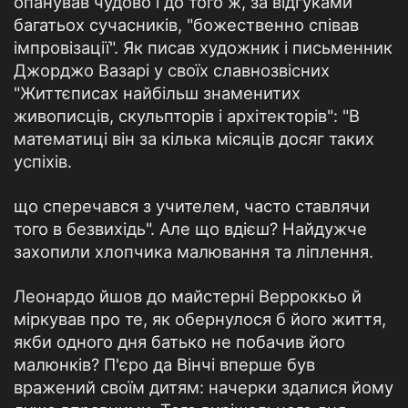
опанував чудово і до того ж, за відгуками
багатьох сучасників, "божественно співав
імпровізації". Як писав художник і письменник
Джорджо Вазарі у своїх славнозвісних
"Життєписах найбільш знаменитих
живописців, скульпторів і архітекторів": "В
математиці він за кілька місяців досяг таких
успіхів.
що сперечався з учителем, часто ставлячи
того в безвихідь". Але що вдієш? Найдужче
захопили хлопчика малювання та ліплення.
Леонардо йшов до майстерні Верроккьо й
міркував про те, як обернулося б його життя,
якби одного дня батько не побачив його
малюнків? П'єро да Вінчі вперше був
вражений своїм дитям: начерки здалися йому