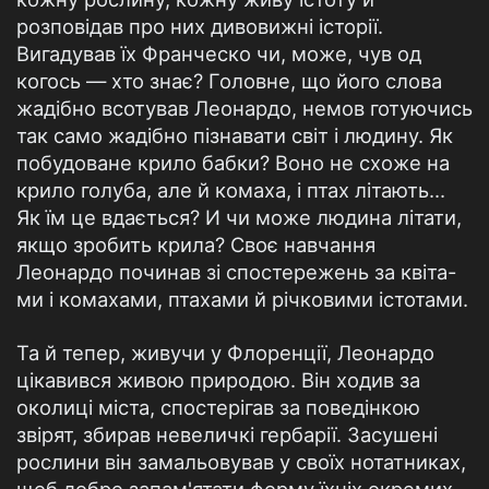
розповідав про них дивовижні історії.
Вигадував їх Франческо чи, може, чув од
когось — хто знає? Головне, що його слова
жадібно всотував Леонардо, немов готуючись
так само жадібно пізнавати світ і людину. Як
побудоване крило бабки? Воно не схоже на
крило голуба, але й комаха, і птах літають...
Як їм це вдається? И чи може людина літати,
якщо зробить крила? Своє навчання
Леонардо починав зі спостережень за квіта-
ми і комахами, птахами й річковими істотами.
Та й тепер, живучи у Флоренції, Леонардо
цікавився живою природою. Він ходив за
околиці міста, спостерігав за поведінкою
звірят, збирав невеличкі гербарії. Засушені
рослини він замальовував у своїх нотатниках,