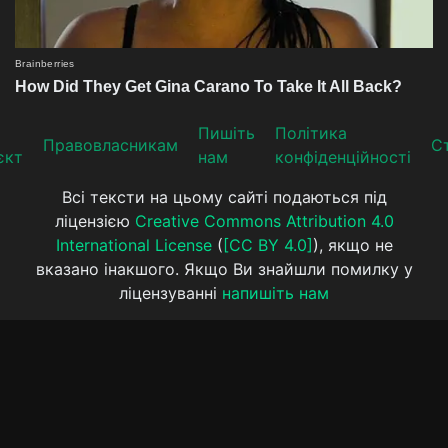
Пишіть
Політика
Прaвoвлaсникaм
Ст
єкт
нам
конфіденційності
Всі тексти на цьому сайті подаються під
ліцензією
Creative Commons Attribution 4.0
International License
(
[CC BY 4.0]
), якщо не
вказано інакшого. Якщо Ви знайшли помилку у
ліцензуванні
напишіть нам