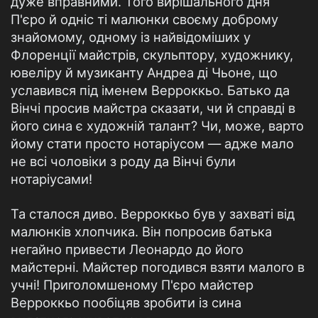
дуже вправними. Того вирішального дня
П'єро й одніс ті малюнки своєму доброму
знайомому, одному із найвідоміших у
Флоренції майстрів, скульптору, художнику,
ювеліру й музиканту Андpea ді Чьоне, що
уславився під іменем Верроккьо. Батько да
Вінчі просив майстра сказати, чи й справді в
його сина є художній талант? Чи, може, варто
йому стати просто нотаріусом — адже мало
не всі чоловіки з роду да Вінчі були
нотаріусами!
Та сталося диво. Верроккьо був у захваті від
малюнків хлопчика. Він попросив батька
негайно привести Леонардо до його
майстерні. Майстер погодився взяти малого в
учні! Приголомшеному П'єро майстер
Верроккьо пообіцяв зробити із сина