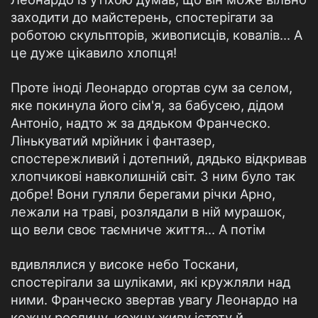
заходити до майстерень, спостерігати за
роботою скульпторів, живописців, ковалів... А
це дуже цікавило хлопця!
Проте іноді Леонардо огортав сум за селом,
яке покинула його сім'я, за бабусею, дідом
Антоніо, надто ж за дядьком Франческо.
Лінькуватий мрійник і фантазер,
спостережливий і дотепний, дядько відкривав
хлопчикові навколишній світ. З ним було так
добре! Вони гуляли берегами річки Арно,
лежали на траві, розлядали в ній мурашок,
що вели своє таємниче життя... А потім
вдивлялися у високе небо Тоскани,
спостерігали за шуліками, які кружляли над
ними. Франческо звертав увагу Леонардо на
кожну рослину, кожну живу істоту й