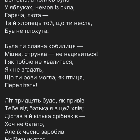
У яблуках, немов із скла,
Гаряча, люта —
Та й хлопець той, що ти несла,
Був не плохута.
Була ти славна кобилиця —
Міцна, струнка — не надивиться!
I як тобою не хвалиться,
Як не згадать,
Що ти рови могла, як птиця,
Перелітать!
Літ тридцять буде, як привів
Тебе від батька я в цей хлів;
Дістав я й кілька срібняків —
Хоч не багато,
Але їх чесно заробив
Небіжчик-тато.