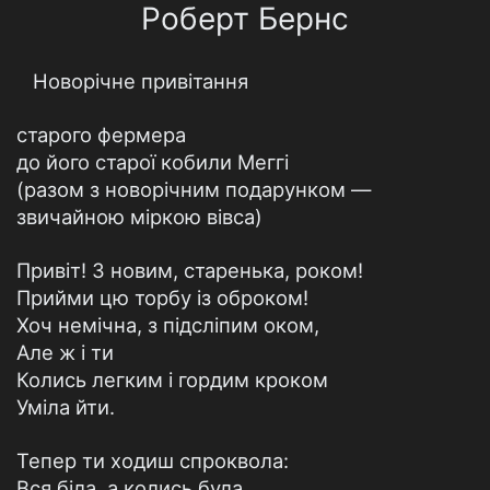
Роберт Бернс
Новорічне привітання
старого фермера
до його старої кобили Меггі
(разом з новорічним подарунком —
звичайною міркою вівса)
Привіт! З новим, старенька, роком!
Прийми цю торбу із оброком!
Хоч немічна, з підсліпим оком,
Але ж і ти
Колись легким і гордим кроком
Уміла йти.
Тепер ти ходиш спрокволa:
Вся біла, а колись була