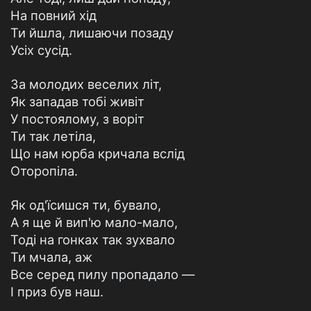
На повний хід
Ти йшла, лишаючи позаду
Усіх сусід.
За молодих веселих літ,
Як западав тобі живіт
У постоялому, з воріт
Ти так летіла,
Що нам юрба кричала вслід
Оторопіла.
Як од'їсишся ти, бувало,
А я ще й вип'ю мало-мало,
Тоді на гонках так зухвало
Ти мчала, аж
Все серед пилу пропадало —
I приз був наш.