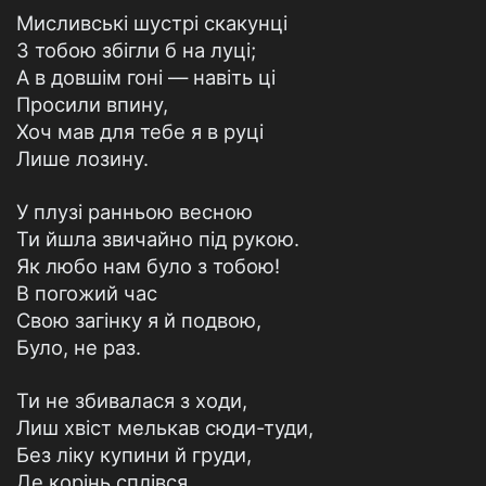
Мисливські шустрі скакунці
З тобою збігли б на луці;
А в довшім гоні — навіть ці
Просили впину,
Хоч мав для тебе я в руці
Лише лозину.
У плузі ранньою весною
Ти йшла звичайно під рукою.
Як любо нам було з тобою!
В погожий час
Свою загінку я й подвою,
Було, не раз.
Ти не збивалася з ходи,
Лиш хвіст мелькав сюди-туди,
Без ліку купини й груди,
Де корінь сплівся,