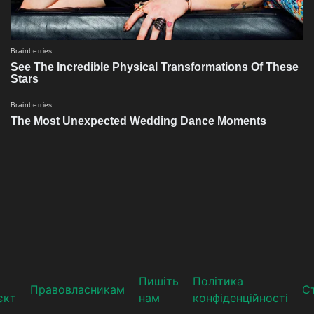
Пишіть
Політика
Прaвoвлaсникaм
Ст
єкт
нам
конфіденційності