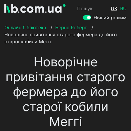
Пошук
UK
RU
Нічний режим
Онлайн бібліотека
/
Бернс Роберт
/
Новорічне привітання старого фермера до його
старої кобили Меггі
Новорічне
привітання старого
фермера до його
старої кобили
Меггі