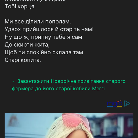
Тобі корця.
Ми все ділили пополам.
Удвох прийшлося й старіть нам!
Ну що ж, припну тебе я сам
До скирти жита,
Щоб ти спокійно склала там
Старі копита.
Завантажити Новорічне привітання старого
фермера до його старої кобили Меггі