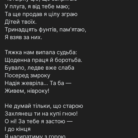
У плуга, я від тебе маю;
Та ще продав я цілу зграю
Дітей твоїх.
Тринадцять фунтів, пам'ятаю,
Я взяв за них.
Тяжка нам випала судьба:
Щоденна праця й боротьба.
Бувало, ледве вже слаба
Посеред змроку
Надія жевріла... Та ба —
Живем, нівроку!
Не думай тільки, що старою
Захлянеш ти на купі гною!
О ні! За тебе я застою —
I до кінця
Я насипатиму з горою