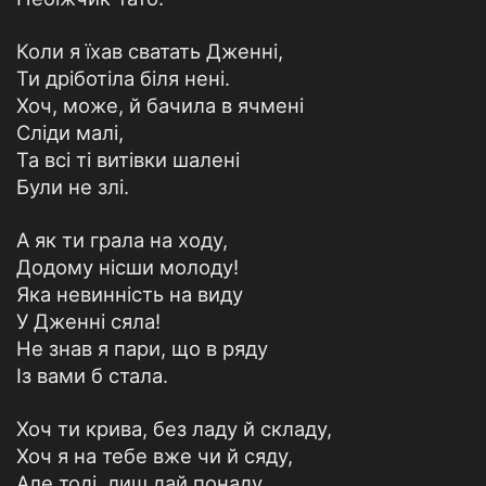
Коли я їхав сватать Дженні,
Ти дріботіла біля нені.
Хоч, може, й бачила в ячмені
Сліди малі,
Та всі ті витівки шалені
Були не злі.
А як ти грала на ходу,
Додому нісши молоду!
Яка невинність на виду
У Дженні сяла!
Не знав я пари, що в ряду
Із вами б стала.
Хоч ти крива, без ладу й складу,
Хоч я на тебе вже чи й сяду,
Але тоді, лиш дай понаду,