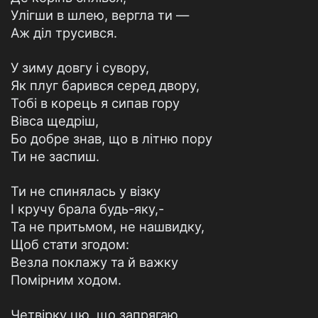
Улігши в шлею, вергла ти —
Аж діл трусився.
У зиму довгу і сувору,
Як плуг барився серед двору,
Тобі в корець я сипав гору
Вівса щедріш,
Бо добре знав, що в літню пору
Ти не заспиш.
Ти не спинялась у візку
I кручу брала будь-яку,-
Та не притьмом, не нашвидку,
Щоб стати згодом:
Везла поклажу та й важку
Помірним ходом.
Четвірку цю, що запрягаю