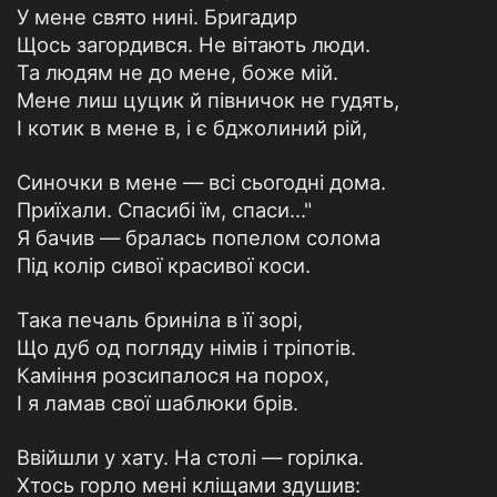
У мене свято нині. Бригадир
Щось загордився. Не вітають люди.
Та людям не до мене, боже мій.
Мене лиш цуцик й півничок не гудять,
І котик в мене в, і є бджолиний рій,
Синочки в мене — всі сьогодні дома.
Приїхали. Спасибі їм, спаси..."
Я бачив — бралась попелом солома
Під колір сивої красивої коси.
Така печаль бриніла в її зорі,
Що дуб од погляду німів і тріпотів.
Каміння розсипалося на порох,
І я ламав свої шаблюки брів.
Ввійшли у хату. На столі — горілка.
Хтось горло мені кліщами здушив: