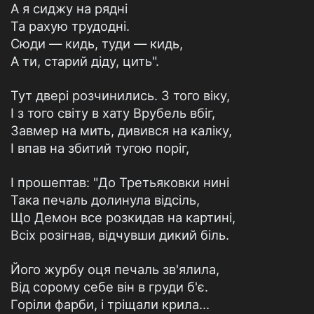
А я сиджу на рядні
Та рахую трудодні.
Сюди — кидь, туди — кидь,
А ти, старий діду, цить".
Тут двері розчинились. З того віку,
І з того світу в хату Врубель вбіг,
Завмер на мить, дивився на каліку,
І впав на збитий тугою поріг,
І прошептав: "До Третьяковки нині
Така печаль долинула відсіль,
Що Демон все розкидав на картині,
Всіх розігнав, відчувши дикий біль.
Його журбу оця печаль зв'ялила,
Від сорому себе він в груди б'є.
Горіли фарби, і тріщали крила...