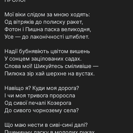
Мої віки слідом за мною ходять:
Од вітряків до полиску ракет,
Фотон і Пишна паска великодня,
Усе — до лаконічності штиблет.
Надії бубнявіють цвітом вишень
У сонцем зацілованих садах.
Слова мої! Шикуйтесь сміливіше —
Пилюка зір хай шерхне на вустах.
Навіщо я? Куди моя дорога?
І чи моя тривога проросла
Од сивої печалі Козерога
До сивого чорнозему села?
Що маю нести в сиві-сині далі?
Пшеничну ласку в молодих руках