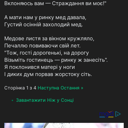
Вклоняюсь вам — Страждання ви моє!"
А мати нам у ринку мед давала,
Густий осінній захолодий мед.
Медове листя за вікном кружляло,
Печаллю повиваючи свій лет.
"Тож, гості дорогенькі, на дорогу
Візьміть гостинець — ринку ж занесіть".
Я поклонився матері у ноги
І диких дум порвав жорстоку сіть.
Сторінка 1 з 4
Наступна
Остання »
Завантажити Ніж у Сонці