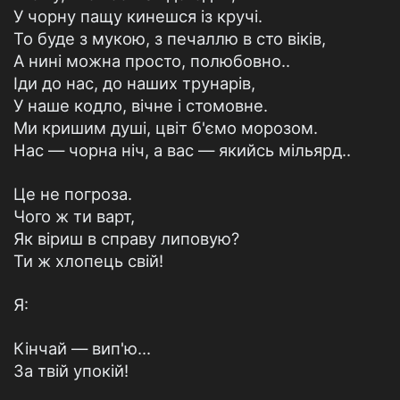
У чорну пащу кинешся із кручі.
То буде з мукою, з печаллю в сто віків,
А нині можна просто, полюбовно..
Іди до нас, до наших трунарів,
У наше кодло, вічне і стомовне.
Ми кришим душі, цвіт б'ємо морозом.
Нас — чорна ніч, а вас — якийсь мільярд..
Це не погроза.
Чого ж ти варт,
Як віриш в справу липовую?
Ти ж хлопець свій!
Я:
Кінчай — вип'ю...
За твій упокій!