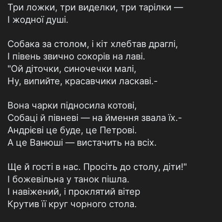
Три ложки, три виделки, три тарілки —
І жодної душі.
Собака за столом, і кіт хлебтав драглі,
І півень звично сокорів на лаві.
"Ой діточки, синочечки малі,
Ну, випийте, красавчики ласкаві.-
Вона чарки підносила котові,
Собаці й півневі — на ймення звала їх.-
Андрієві це буде, це Петрові.
А це Ванюші — вистачить на всіх.
Ще й гості в нас. Просіть до столу, діти!"
І божевільна у танок пішла.
І навіжений, і проклятий вітер
Крутив її круг чорного стола.