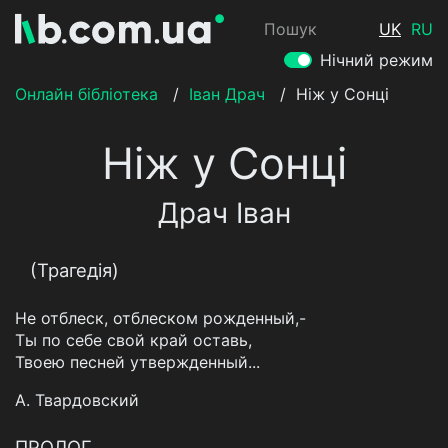
Пошук
UK
RU
Нічний режим
Онлайн бібліотека
/
Іван Драч
/
Ніж у Сонці
Ніж у Сонці
Драч Іван
(Трагедія)
Не отблеск, отблеском рожденный,-
Ты по себе свой край оставь,
Твоею песней утвержденный...
А. Твардовский
ПРОЛОГ