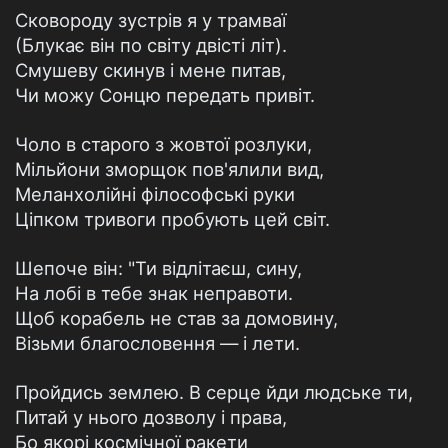
Сковороду зустрів я у трамваї
(Блукає він по світу двісті літ).
Смушеву скинув і мене питав,
Чи можу Сонцю передать привіт.
Чоло в старого з жовтої розлуки,
Мільйони зморщок пов'ялили вид,
Меланхолійні філософські руки
Ціпком тривоги пробують цей світ.
Шепоче він: "Ти відлітаєш, сину,
На лобі в тебе знак неправоти.
Щоб корабель не став за домовину,
Візьми благословення — і лети.
Пройдись землею. В серце йди людське ти,
Питай у нього дозволу і права,
Бо якорі космічної ракети