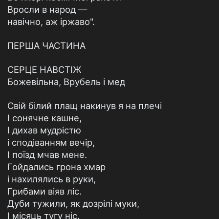
Вросли в народ —
навічно, аж іржаво".
ПЕРША ЧАСТИНА
СЕРЦЕ НАВСТІЖ
Божевільна, Врубель і мед
Свій білий плащ накинув я на плечі
І сонячне кашне,
І дихав мудрістю
і сподіванням вечір,
І поїзд мчав мене.
Гойдались грона хмар
і нахилялись в руки,
Грибами віяв ліс.
Дуби тужили, як дозрілі муки,
І місяць тугу ніс.