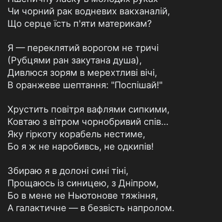
Чи чорний рак водневих вакханалій,
Що серце їсть п'яти материкам?
Я — переклятий ворогом не тричі
(Рубцями ран закутана душа),
Дивлюся зорям в мерехтливі вічі,
В оранжеве шептання: "Поспішай!"
Хрустить повітря вафлями сипкими,
Ковтаю з вітром чорнобривий спів...
Яку гіркоту корабель нестиме,
Бо я ж не наробивсь, не одкипів!
Збираю я в долоні сині тіні,
Прощаюсь із синицею, з Дніпром,
Бо в мене не Ньютонове тяжіння,
А галактичне — в безвість напролом.