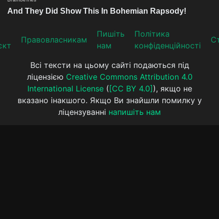
Пишіть
Політика
Прaвoвлaсникaм
Ст
єкт
нам
конфіденційності
Всі тексти на цьому сайті подаються під
ліцензією
Creative Commons Attribution 4.0
International License
(
[CC BY 4.0]
), якщо не
вказано інакшого. Якщо Ви знайшли помилку у
ліцензуванні
напишіть нам