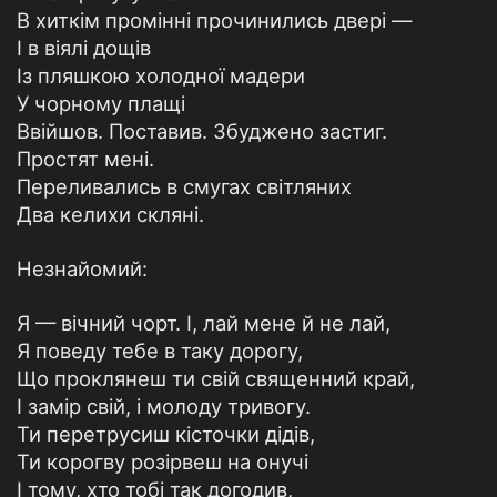
В хиткім промінні прочинились двері —
І в віялі дощів
Із пляшкою холодної мадери
У чорному плащі
Ввійшов. Поставив. Збуджено застиг.
Простят мені.
Переливались в смугах світляних
Два келихи скляні.
Незнайомий:
Я — вічний чорт. І, лай мене й не лай,
Я поведу тебе в таку дорогу,
Що проклянеш ти свій священний край,
І замір свій, і молоду тривогу.
Ти перетрусиш кісточки дідів,
Ти корогву розірвеш на онучі
І тому, хто тобі так догодив,