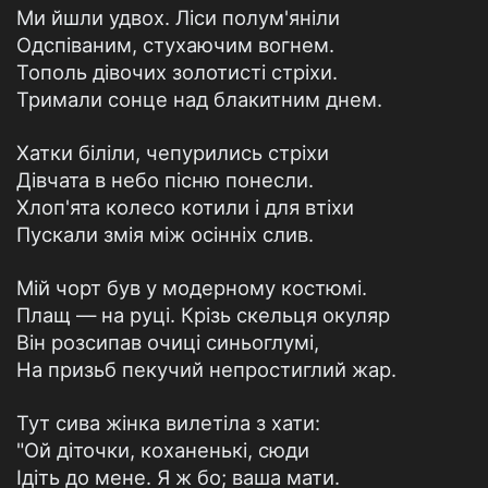
Ми йшли удвох. Ліси полум'яніли
Одспіваним, стухаючим вогнем.
Тополь дівочих золотисті стріхи.
Тримали сонце над блакитним днем.
Хатки біліли, чепурились стріхи
Дівчата в небо пісню понесли.
Хлоп'ята колесо котили і для втіхи
Пускали змія між осінніх слив.
Мій чорт був у модерному костюмі.
Плащ — на руці. Крізь скельця окуляр
Він розсипав очиці синьоглумі,
На призьб пекучий непростиглий жар.
Тут сива жінка вилетіла з хати:
"Ой діточки, коханенькі, сюди
Ідіть до мене. Я ж бо; ваша мати.