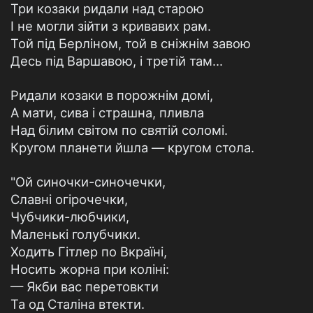
Три козаки ридали над старою
І не могли зійти з кривавих рам.
Той під Берліном, той в сніжнім завою
Десь під Варшавою, і третій там...
Ридали козаки в порожнім домі,
А мати, сива і страшна, пливла
Над білим світом по святій соломі.
Кругом планети йшла — кругом стола.
"Ой синочки-синочечки,
Славні огірочечки,
Чубчики-любчики,
Маленькі голубчики.
Ходить Гітлер по Вкраїні,
Носить жорна при коліні:
— Якби вас перетовкти
Та од Сталіна втекти.