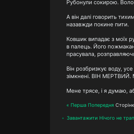
Рубонули сокирою. Волос
А він далі говорить тихи
назавжди покине пити.
Ковшик випадає з моїх ру
в палець. Його пожмакані
прасувала, розправляючи
Він розбризкує воду, усе
зімкнені. ВІН МЕРТВИЙ. М
Мене трясе, і я думаю, аб
« Перша
Попередня
Сторінк
Завантажити Нічого не тра