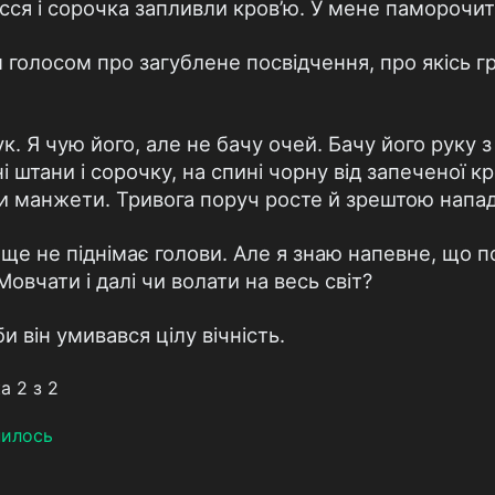
ся і сорочка запливли кров’ю. У мене паморочить
м голосом про загублене посвідчення, про якісь гр
к. Я чую його, але не бачу очей. Бачу його руку 
 штани і сорочку, на спині чорну від запеченої кро
 манжети. Тривога поруч росте й зрештою напада
 ще не піднімає голови. Але я знаю напевне, що п
овчати і далі чи волати на весь світ?
и він умивався цілу вічність.
а 2 з 2
пилось