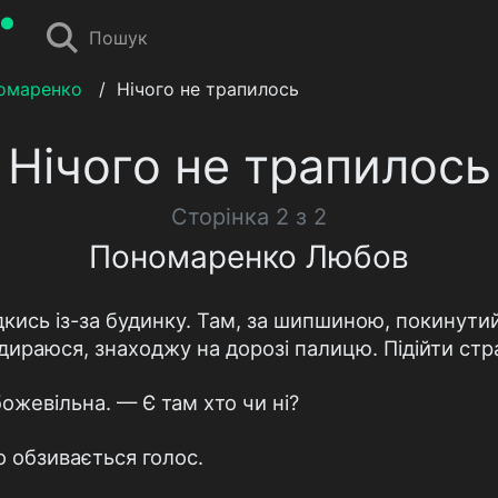
Пошук
омаренко
/
Нічого не трапилось
Нічого не трапилось
Сторінка 2 з 2
Пономаренко Любов
ідкись із-за будинку. Там, за шипшиною, покинути
дираюся, знаходжу на дорозі палицю. Підійти стр
ожевільна. — Є там хто чи ні?
о обзивається голос.