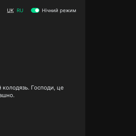
UK
RU
Нічний режим
й колодязь. Господи, це
ашно.