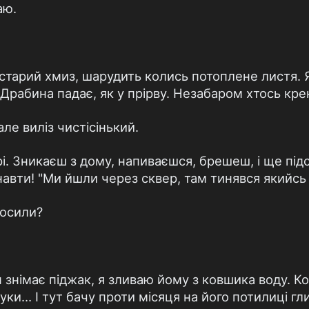
аю.
 старий хмиз, шарудить колись потоплене листя.
. Драбина падає, як у прірву. Незабаром хтось кре
 але виліз чистісінький.
і. Зникаєш з дому, напиваєшся, брешеш, і ще пі
онавти! "Ми йшли через сквер, там тинявся якийсь
носили?
н знімає піджак, я зливаю йому з ковшика воду. 
уки… І тут бачу проти місяця на його потилиці гл