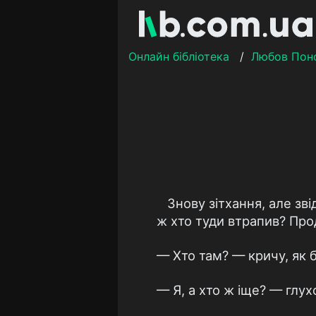
Онлайн бібліотека
/
Любов Пон
Знову зітхання, але зв
ж хто туди втрапив? Про
— Хто там? — кричу, як б
— Я, а хто ж іще? — глух