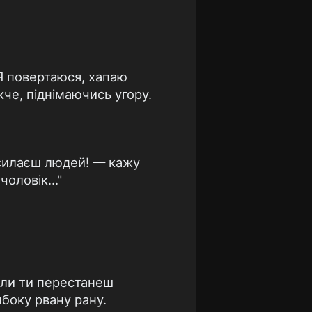
 Я повертаюся, хапаю
кче, піднімаючись угору.
дсилаєш людей! — кажу
 чоловік…"
Коли ти перестанеш
ибоку рвану рану.