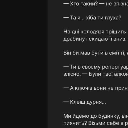
— Хто такий? — не впізн
— Та я… хіба ти глуха?
На дні колодязя тріщить
драбину і скидаю її вниз
Він би мав бути в смітті,
— Ти в своєму репертуар
злісно. — Були твої алк
— А ключів вони не при
— Клеїш дурня…
Ми йдемо до будинку, ві
пиячить? Візьми себе в р