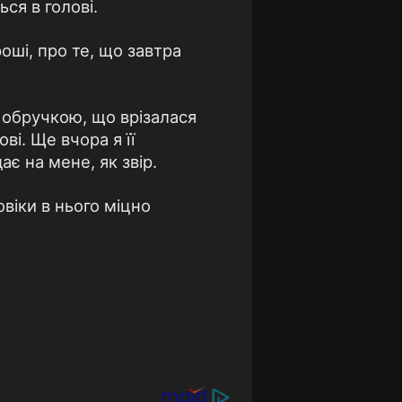
ся в голові.
оші, про те, що завтра
з обручкою, що врізалася
ві. Ще вчора я її
є на мене, як звір.
овіки в нього міцно