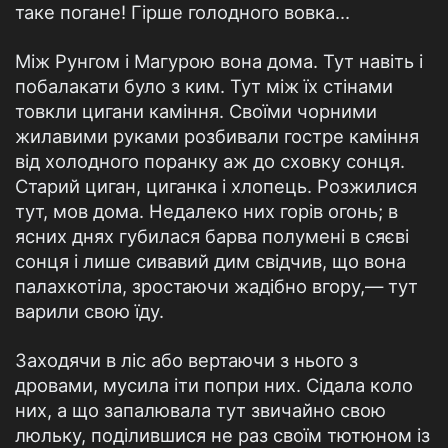
таке погане! Гірше голодного вовка...
Між Рунгом і Магурою вона дома. Тут навіть і
побалакати було з ким. Тут між їх стінами
товкли цигани каміння. Своїми чорними
жилавими руками розбивали гостре каміння
від холодного поранку аж до сховку сонця.
Старий циган, циганка і хлопець. Розжилися
тут, мов дома. Недалеко них горів огонь; в
ясних днях губилася барва полумені в сяєві
сонця і лише сивавий дим свідчив, що вона
палахкотіла, зростаючи жадібно вгору,— тут
варили свою їду.
Заходячи в ліс або вертаючи з нього з
дровами, мусила іти попри них. Сідала коло
них, а що запалювала тут звичайно свою
люльку, поділившися не раз своїм тютюном із