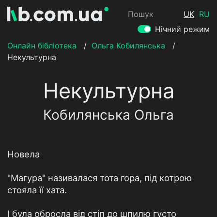
Пошук
UK
RU
Нічний режим
Онлайн бібліотека
/
Ольга Кобилянська
/
Некультурна
Некультурна
Кобилянська Ольга
Новела
"Магура" називалася тота гора, під котрою
стояла її хата.
І була обросла від стіп до шпилю густо