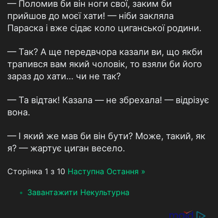
— Поломив би він ноги свої, заким би
прийшов до моєї хати! — ніби закляла
Параска і вже сідає коло циганської родини.
— Так? А ще передвчора казали ви, що якби
трапився вам який чоловік, то взяли би його
зараз до хати... чи не так?
— Та відтак! Казала — не збрехала! — відрізує
вона.
— І який же мав би він бути? Може, такий, як
я? — жартує циган весело.
Сторінка 1 з 10
Наступна
Остання »
Завантажити Некультурна