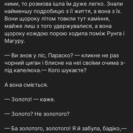
ними, то розмова ішла їм дуже легко. Знали
найменшу подробицю з її життя, а вона з їх.
Вони щороку літом товкли тут каміння,
майже лиш з того удержувалися, а вона
щороку кождою порою ходила поміж Рунга і
Магуру.
— Ви знов у ліс, Параско? — кликне не раз
чорний циган і блисне на неї своїми очима з-
під капелюха.— Кого шукаєте?
А вона сміється.
— Золото! — каже.
— Золото? Не золотого?
— Ба золотого, золотого! Я й забула, бадіко,—