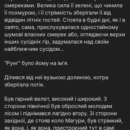
смереками. Велика сила її зелені, що чинила
її похмурою, і її стрімкість зберігали її від
відвідин літніх гостей. Стояла в будні дні, як і в
свято, сама, прислухувалася одностайному
шумові власних смерек або, оглядаючи верхи
інших сусідніх гір, задумалася над своїм
найближчим сусідом...
"Рунг" було йому на ім'я.
Ділився від неї вузькою долиною, котра
зберігала потік.
Був гарний велет, високий і широкий. З
сторони північної був оброслий молодим
лісом і піднімався лагідно вгору. Зі сторони
західної, де стояв коло Магури, був стрімкий,
як вона, і, як вона, пристроєний тут в самі