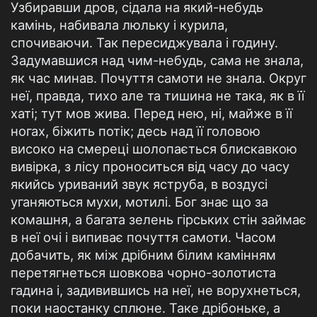
Узбиравши дров, сідала на який-небудь
камінь, набивала люльку і курила,
спочиваючи. Так пересиджувала і годину.
Задумавшися над чим-небудь, сама не знала,
як час минав. Почуття самоти не знала. Округ
неї, правда, тихо але та тишина не така, як в її
хаті; тут мов жива. Перед нею, ні, майже в її
ногах, біжить потік; десь над її головою
високо на смереці шолопається блискавкою
вивірка, з лісу проноситься від часу до часу
якийсь уриваний звук яструба, в воздусі
уганяються мухи, мотилі. Бог знає що за
комашня, а багата зелень гірських стін займає
в неї очі і випиває почуття самоти. Часом
добачить, як між дрібним білим камінням
перетягнеться шовкова чорно-золотиста
гадина і, задивившись на неї, не ворухнеться,
поки наостанку сплюне. Таке дрібоньке, а