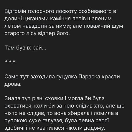
Відгомін голосного лоскоту розбиваного в
долині циганами каміння летів шаленим
летом навздогін за ними; але поважний шум
старого лісу відпер його.
Там був їх рай...
* * *
Саме тут заходила гуцулка Параска красти
дрова.
Знала тут різні сховки і могла би була
сховатися, коли би за нею слідив хто, але ще
ніхто не слідив, то вона збирала і ломила в
супокою сухе галуззя, була певна своєї
здобичі і не квапилася ніколи додому.