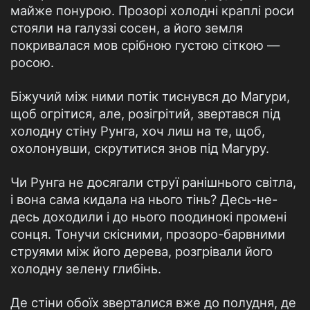
майже понурою. Прозорі холодні краплі роси
стояли на галуззі сосен, а його земля
покривалася мов срібною густою сіткою —
росою.
Біжучий між ними потік тиснувся до Магури,
щоб огрітися, але, розігрітий, звертався під
холодну стіну Рунга, хоч лиш на те, щоб,
охолонувши, скрутитися знов під Магуру.
Чи Рунга не досягали струї ранішнього світла,
і вона сама кидала на нього тінь? Десь-не-
десь доходили і до нього поодинокі промені
сонця. Тонучи скісними, прозоро-барвними
струями між його дерева, розгрівали його
холодну зелену глибінь.
Де стіни обоїх зверталися вже до полудня, де