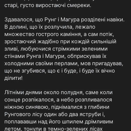
старі, густо виростаючі смереки.
Здавалося, що Рунг і Магура розділені навіки.
В долині, що їх розлучила, лежало
множество гострого каміння, а сам потік,
зростаючий жадібно при кождій сильнішій
зливі, любуючися стрімкими зеленими
стінами Рунга і Магури, обприскував їх
холодними своїми перлами, мов пригадував,
що не згубився, що є і буде, і буде їх вічно
ділити!
Літніми днями около полудня, саме коли
сонце розпікалося, а небо розпливалося
ніжною синявою, піднімалися з глибини
Рунгового лісу один або два яструби і,
поплававши над його шпилем дрімливим
летом, тонули в темно-зелених лісах