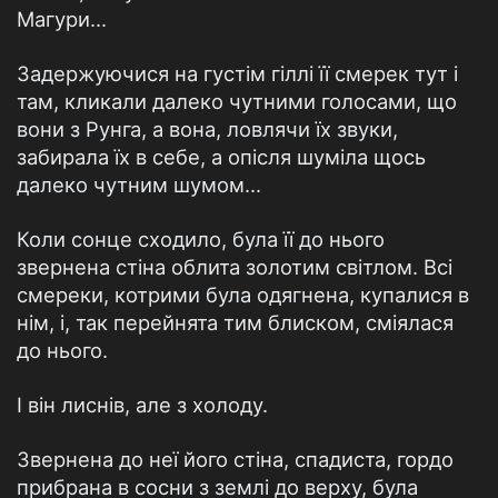
Магури...
Задержуючися на густім гіллі її смерек тут і
там, кликали далеко чутними голосами, що
вони з Рунга, а вона, ловлячи їх звуки,
забирала їх в себе, а опісля шуміла щось
далеко чутним шумом...
Коли сонце сходило, була її до нього
звернена стіна облита золотим світлом. Всі
смереки, котрими була одягнена, купалися в
нім, і, так перейнята тим блиском, сміялася
до нього.
І він лиснів, але з холоду.
Звернена до неї його стіна, спадиста, гордо
прибрана в сосни з землі до верху, була