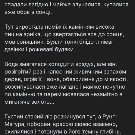
спадали лагідно і майже злучалися, купалися
вже обоє в сонці.
Тут виростала поміж їх камінням висока
пишна арніка, що звертається все до сонця,
мов соняшник. Буяли тонкі блідо-лілієві
дзвінки і рожеваві будяки.
Вода змагалася холодити воздух, але він,
розігрітий раз і напоєний живичним запахом
дерев, огрів її, і вона, обезсилена до м'якості,
розсипувалася вже лагідно і майже нечутно
по камінню та перемінювалася незамітно в
миготяче золото...
Густий старий ліс розкинувся тут, а Рунг і
Магура, поборені красою своєю взаємно,
схилилися і потонули в його темну глибінь.