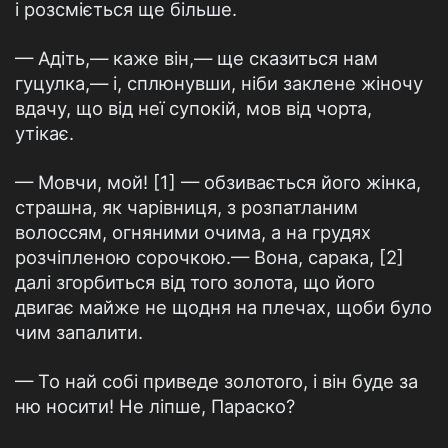
і розсміється ще більше.
— Адіть,— каже він,— ще сказиться нам
гуцулка,— і, сплюнувши, ніби заклене жіночу
вдачу, що від неї супокій, мов від чорта,
утікає.
— Мовчи, мой! [1] — обзивається його жінка,
страшна, як чарівниця, з розпатланим
волоссям, огняними очима, а на грудях
розчіпленою сорочкою.— Вона, сарака, [2]
далі згорбиться від того золота, що його
двигає майже не щодня на плечах, щоби було
чим запалити.
— То най собі приведе золотого, і він буде за
ню носити! Не ліпше, Параско?