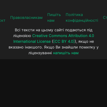
Пишіть
Політика
Прaвoвлaсникaм
Ст
єкт
нам
конфіденційності
Всі тексти на цьому сайті подаються під
ліцензією
Creative Commons Attribution 4.0
International License
(
[CC BY 4.0]
), якщо не
вказано інакшого. Якщо Ви знайшли помилку у
ліцензуванні
напишіть нам