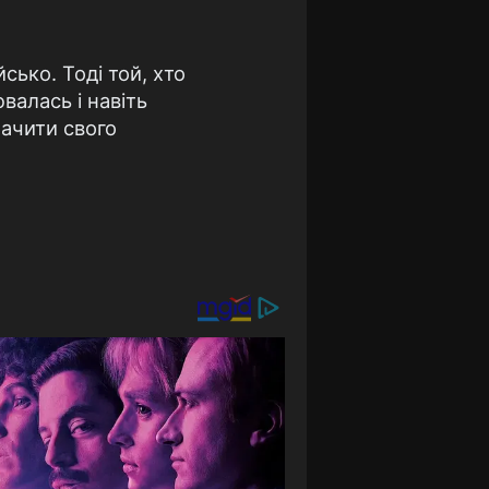
сько. Тоді той, хто
валась і навіть
бачити свого