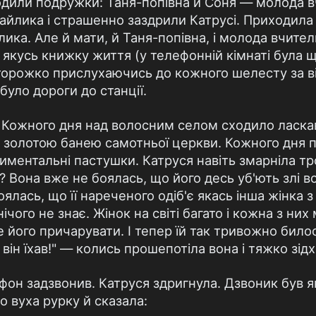
одили подружки: Таня-попівна й Соня — молода в
йлика і страшенно заздрили Катрусі. Приходила ще
ка. Але й мати, й Таня-попівна, і молода вчител
якусь книжку життя (у телефонній кімнаті була щ
, сторожко прислухаючись до кожного шелесту за в
було дороги до станції.
. Кожного дня над волосним селом сходило ласкав
 золотою банею самотньої церкви. Кожного дня п
иментальні пастушки. Катруся навіть змарніла тро
? Вона вже не боялась, що його десь уб'ють злі в
оялась, що її нареченого одіб'є якась інша жінка з
чого не знає. Жінок на світі багато і кожна з них
його причарувати. І тепер їй так тривожно билос
 він їхав!" — колись прошепотіла вона і тяжко зідх
он задзвонив. Катруся здригнула. Дзвоник був я
о вуха рурку й сказала: