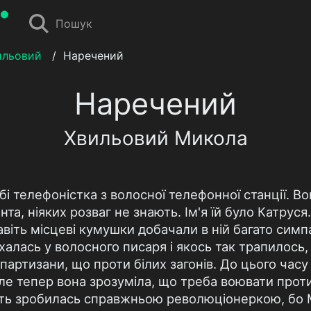
Пошук
ильовий
/
Наречений
Наречений
Хвильовий Микола
і телефоністка з волосної телефонної станції. В
анта, ніяких розваг не знають. Ім'я їй було Катруся
авіть місцеві кумушки добачали в ній багато симп
халась у волосного писаря і якось так трапилось
 партизани, що проти білих загонів. До цього часу
Але тепер вона зрозуміла, що треба воювати проти
віть зробилась справжньою революціонеркою, бо М