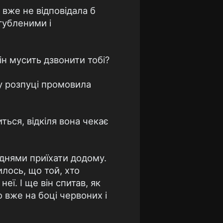
 вже не відповідала б
згубленими і
ін мусить дзвонити тобі?
 у розпуці промовила
иться, відкіля вона чекає
ь днями приїхати додому.
илось, що той, хто
неї. І ще він спитав, як
 вже на боці червоних і