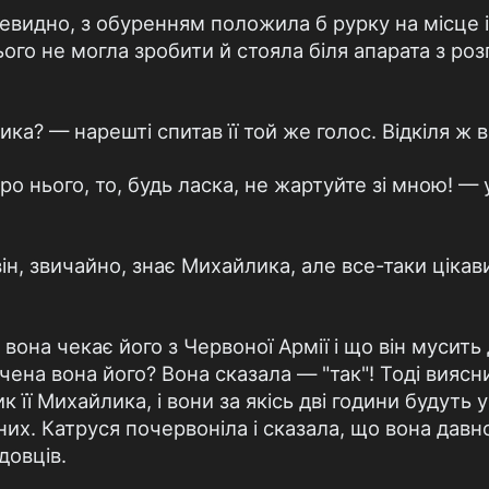
евидно, з обуренням положила б рурку на місце і
ього не могла зробити й стояла біля апарата з ро
а? — нарешті спитав її той же голос. Відкіля ж в
ро нього, то, будь ласка, не жартуйте зі мною! —
він, звичайно, знає Михайлика, але все-таки цікав
 вона чекає його з Червоної Армії і що він мусит
чена вона його? Вона сказала — "так"! Тоді виясн
 її Михайлика, і вони за якісь дві години будуть у 
их. Катруся почервоніла і сказала, що вона давно
довців.