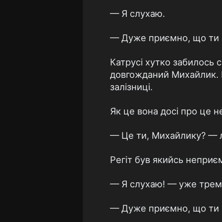
— Я слухаю.
— Дуже приємно, що ти 
Катрусі хутко забилось с
довгожданий Михайлик. І 
залізниці.
Як це вона досі про це 
— Це ти, Михайлику? — л
Регіт був якийсь неприєм
— Я слухаю! — уже трем
— Дуже приємно, що ти 