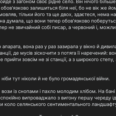
ойде з загоном своє рідне село. Він нічого більше
 обов'язково залишиться біля неї, бо не вік же 
мовляв, тільки його та ще двох, здаєтеся, нема на
Вона думала, що вони тепер обов'язково поберуть
ер не звичайний собі писар, а червоний і, можлив
апарата, вона раз у раз зазирала у вікно й диви
анції, де мусів зіскочити з потяга її наречений: в
прийти зовсім не зі станції, а з широкого степу, з
 ніби тут ніколи й не було громадянської війни.
я вози із снопами і пахло молодим хлібом. На бан
 спокійно випроваджало з вигону першу череду іди
ли коло селянського сентиментального ландшафт