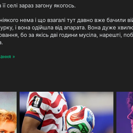
 її селі зараз загону якогось.
ніякого нема і що взагалі тут давно вже бачили вій
урку, і вона одійшла від апарата. Вона дуже хвилю
вання, бо за якісь дві години мусіла, нарешті, по
.
ання »