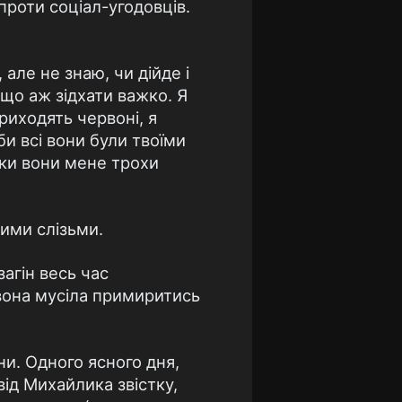
проти соціал-угодовців.
але не знаю, чи дійде і
 що аж зідхати важко. Я
риходять червоні, я
іби всі вони були твоїми
ьки вони мене трохи
ними слізьми.
загін весь час
 вона мусіла примиритись
ни. Одного ясного дня,
ід Михайлика звістку,