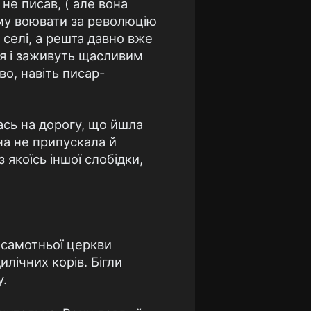
 не писав, ( але вона
йому воювати за революцію
 селі, а решта давно вже
ся і заживуть щасливим
о, навіть писар-
лась на дорогу, що йшла
она не припускала й
 якоїсь іншої слобідки,
і самотньої церкви
лічних корів. Бігли
у.