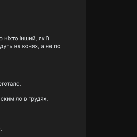
ніхто інший, як її
дуть на конях, а не по
еготало.
скиміло в грудях.
.