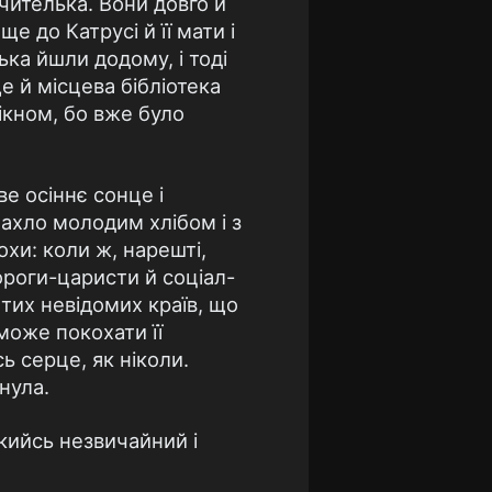
чителька. Вони довго й
 до Катрусі й її мати і
ька йшли додому, і тоді
е й місцева бібліотека
ікном, бо вже було
е осіннє сонце і
ахло молодим хлібом і з
хи: коли ж, нарешті,
ороги-царисти й соціал-
 тих невідомих країв, що
 може покохати її
ь серце, як ніколи.
нула.
кийсь незвичайний і