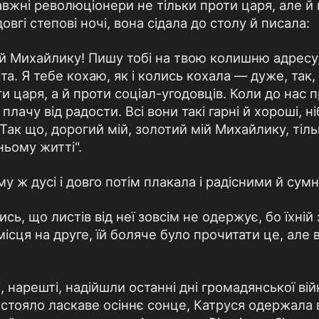
авжні революціонери не тільки проти царя, але й 
овгі степові ночі, вона сідала до столу й писала:
й Михайлику! Пишу тобі на твою колишню адресу, 
та. Я тебе кохаю, як і колись кохала — дуже, так,
и царя, а й проти соціал-угодовців. Коли до нас п
плачу від радости. Всі вони такі гарні й хороші, н
ак що, дорогий мій, золотий мій Михайлику, тіл
ьому житті".
ому ж дусі і довго потім плакала і радісними й сум
ь, що листів від неї зовсім не одержує, бо їхній 
місця на друге, їй боляче було прочитати це, але
і, нарешті, надійшли останні дні громадянської вій
стояло ласкаве осіннє сонце, Катруся одержала в