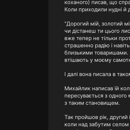
коханого) писав, що спр
Коли приходили нудні й д
"Дорогий мій, золотий мі
чи дістанеш ти цього лис
вже тепер не тільки прот
страшенно радію і навіть 
близькими товаришами. Т
втішають у моєму самотн
І далі вона писала в так
Михайлик написав їй колис
пересувається з одного 
з таким становищем.
Так пройшов рік, другий 
коли над забутим селом 