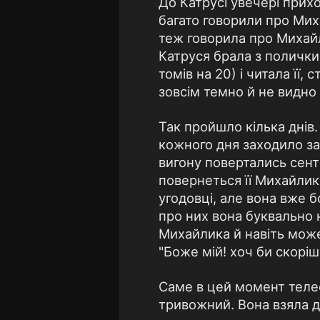
До Катрусі увечері прих
багато говорили про Миха
теж говорила про Михайли
Катруся брала з полички 
томів на 20) і читала її
зовсім темно й не видно 
Так пройшло кілька днів
кожного дня заходило за
вигону повертались сент
повернеться її Михайлик
угодовці, але вона вже б
про них вона буквально ні
Михайлика й навіть може 
"Боже мій! хоч би скоріш
Саме в цей момент телеф
тривожний. Вона взяла д