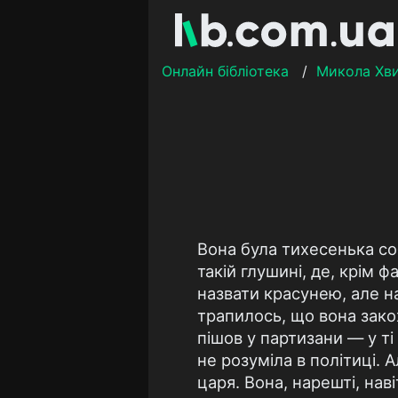
Онлайн бібліотека
/
Микола Хв
Вона була тихесенька соб
такій глушині, де, крім ф
назвати красунею, але н
трапилось, що вона зако
пішов у партизани — у ті
не розуміла в політиці. 
царя. Вона, нарешті, на