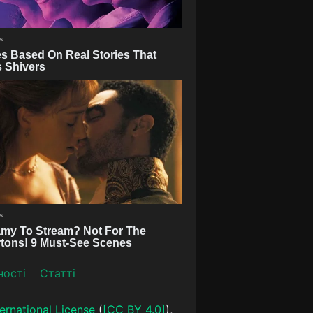
ності
Статті
ernational License
(
[CC BY 4.0]
),