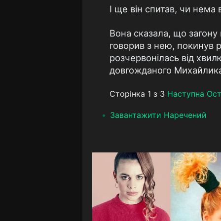
І ще він спитав, чи нема в
Вона сказала, що загону 
говорив з нею, покинув р
розчервонілась від хвилю
довгожданого Михайлика
Сторінка 1 з 3
Наступна
Ост
Завантажити Наречений