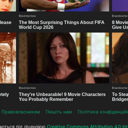
Прaвoвлaсникaм
Пишіть нам
Політика конфіденцій
аються під ліцензією
Creative Commons Attribution 4.0 Int