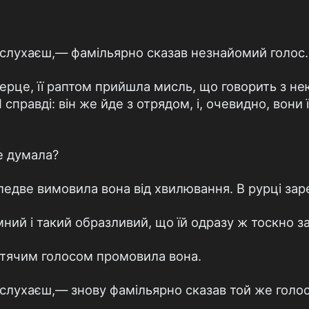
слухаєш,— фамільярно сказав незнайомий голос.
ерце, її раптом прийшла мисль, що говорить з нею 
справді: він же йде з отрядом, і, очевидно, вони ї
не думала?
едве вимовила вона від хвилювання. В рурці зар
ний і такий образливий, що їй одразу ж тоскно за
тячим голосом промовила вона.
слухаєш,— знову фамільярно сказав той же голос