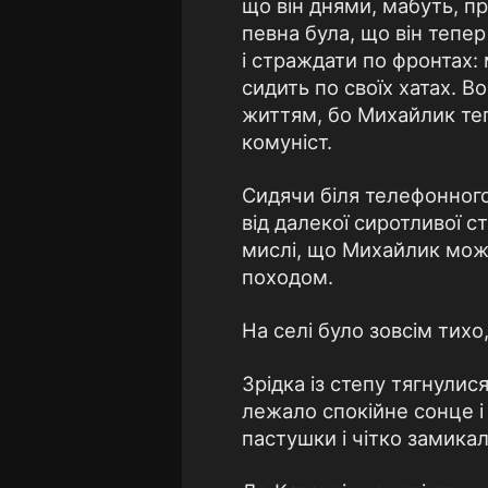
що він днями, мабуть, пр
певна була, що він тепер
і страждати по фронтах: 
сидить по своїх хатах. 
життям, бо Михайлик теп
комуніст.
Сидячи біля телефонного 
від далекої сиротливої ст
мислі, що Михайлик може 
походом.
На селі було зовсім тихо,
Зрідка із степу тягнулис
лежало спокійне сонце і
пастушки і чітко замика