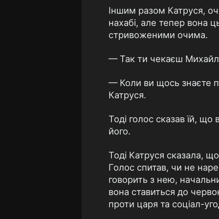
Іншим разом Катруся, оч
нахабі, але тепер вона ц
стривоженими очима.
— Так ти чекаєш Михайлик
— Коли ви щось знаєте п
Катруся.
Тоді голос сказав їй, що 
його.
Тоді Катруся сказала, що
Голос спитав, чи не наре
говорить з нею, начальник
вона ставиться до червон
проти царя та соціал-уго