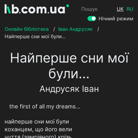
Пошук
UK
RU
Нічний режим
Онлайн бібліотека
/
Іван Андрусяк
/
Найперше сни мої були...
Найперше сни мої
були...
Андрусяк Іван
the first of all my dreams…
найперше сни мої були
коханцем, що його вели
чуття (замріяного) крізь