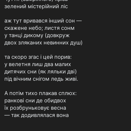
зелений містерійний ліс
аж тут вривався інший сон —
скажене небо; листя сонм
у танці дикому (довкруж
двох зляканих невинних душ)
та скоро згас і цей порив:
у велетня лиш два малих
дитячих сни (як ляльки дві)
під вічним снігом ледь живі.
А потім тихо плакав сплюх:
ранкові сни де обидвох
їх розбруньковує весна
— так додивлялася вона