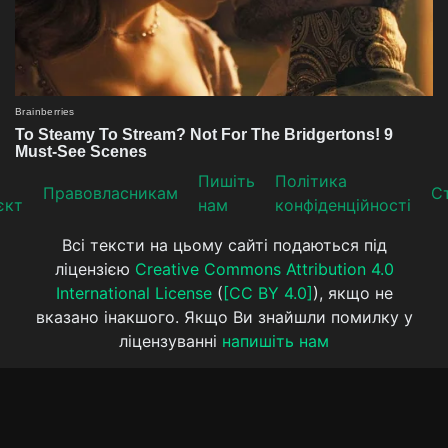
Пишіть
Політика
Прaвoвлaсникaм
Ст
єкт
нам
конфіденційності
Всі тексти на цьому сайті подаються під
ліцензією
Creative Commons Attribution 4.0
International License
(
[CC BY 4.0]
), якщо не
вказано інакшого. Якщо Ви знайшли помилку у
ліцензуванні
напишіть нам