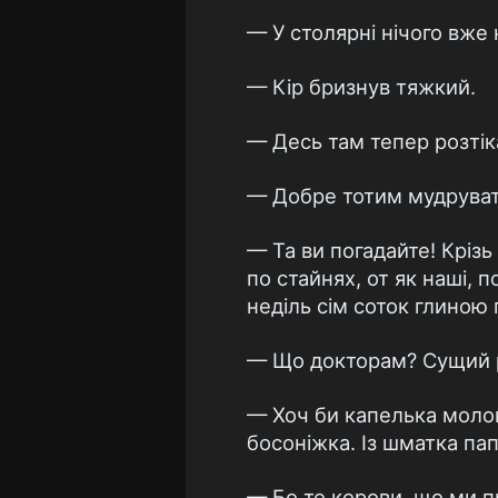
— У столярні нічого вже
— Кір бризнув тяжкий.
— Десь там тепер розтіка
— Добре тотим мудруват
— Та ви погадайте! Крізь 
по стайнях, от як наші, 
неділь сім соток глиною
— Що докторам? Сущий ра
— Хоч би капелька молок
босоніжка. Із шматка пап
— Бо то корови, що ми п