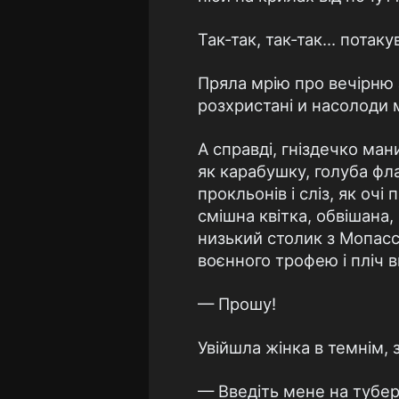
Так-так, так-так... потак
Пряла мрію про вечірню з
розхристані и насолоди м
А справді, гніздечко ма
як карабушку, голуба фл
прокльонів і сліз, як очі
смішна квітка, обвішана,
низький столик з Мопасс
воєнного трофею і пліч в
— Прошу!
Увійшла жінка в темнім, 
— Введіть мене на тубер