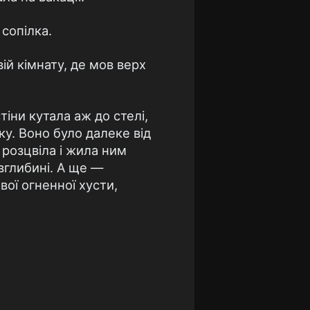
 сопілка.
ій кімнату, де мов верх
іни кутала аж до стелі,
у. Воно було далеке від
м розцвіла і жила ним
 вглибині. А ще —
ої огненної хусти,