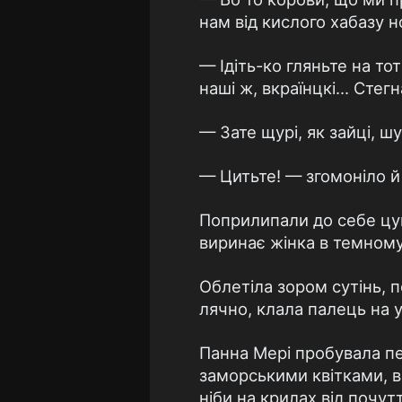
нам від кислого хабазу н
— Ідіть-ко гляньте на то
наші ж, вкраїнцкі... Стег
— Зате щурі, як зайці, ш
— Цитьте! — згомоніло й
Поприлипали до себе цупк
виринає жінка в темному
Облетіла зором сутінь, 
лячно, клала палець на у
Панна Мері пробувала пе
заморськими квітками, ви
ніби на крилах від почутт