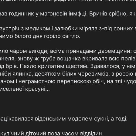
ував годинник у магоневій іимфці. Бринів срібно, як
устріч з медиком і залюбки міряла з-під сонних в
имо білого дня горіло світло.
нило чаром вигоди, всіма принадами даремщини: ст
анеля, знову ж груба вощанка вкривала всю полівк
 під брів. Пахло крилатим щастям. Здавалося, у ні
 ніби ялинка, десятком білих черевичків, з росою
аном і неграмотною перепискою обіч, на тлі чудов
иселеної красуні...
зацікавилася віденським моделем сукні, а тоді:
кулічний діточий поза часом відвідин.