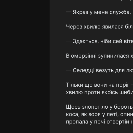
— Якраз у мене служба, 
Через хвилю явилася біла
— Здається, ніби сей ві
В омерзінні зупинилася х
— Селедці везуть для л
Тільки що вони на поріг
хвилю проти якоїсь шиби 
Щось злопотіло у бороть
коса, як зоря у леті, оп
пропала у печі отвертій 