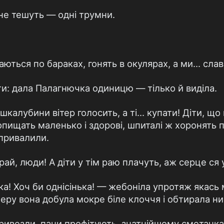
 не тешуть — одні трумни.
ються по бараках, гонять в окулярах, а ми... слав
и: дала Палагнючка одиницю — тілько й виділа.
шкалубини вітер голосить, а ті... купати! Діти, що 
попищать маленько і здорові, шпиталі ж хоронять п
 привалили.
й, люди! А діти у тім раю плачуть, аж серце ся 
а! Хоч би однісінька! — жебоніла упротяж якась
еру вона добула мокре біле клоччя і обтира­ла н
ривезли, пани профітують, знатнійшому сметанка,