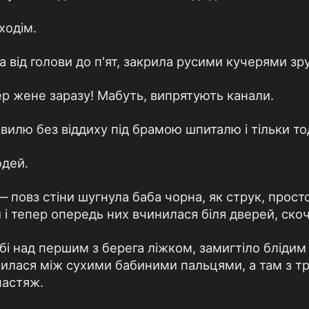
ходім.
 від голови до п'ят, закрила русими кучерями зру
тер жене заразу! Мабуть, випрятують канали.
вилю без віддиху під брамою шпиталю і тільки то
юдей.
 — повз стіни шугнула баба чорна, як струк, прос
і тепер опередь них вчинилася біля дверей, скоч
бі над першим з берега ліжком, замигтіло блідим
инилася між сухими бабиними пальцями, а там з т
настяж.