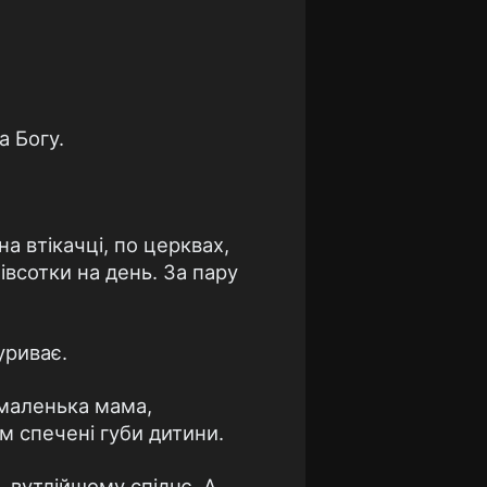
а Богу.
на втікачці, по церквах,
івсотки на день. За пару
уриває.
 маленька мама,
им спечені губи дитини.
 вутлійшому спіднє. А