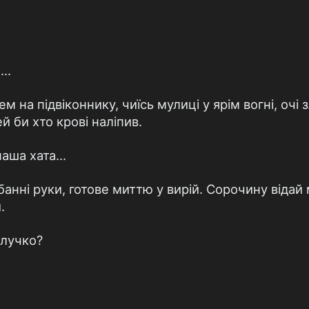
..
ем на підвіконнику, чиїсь мулиці у ярім вогні, очі 
ей би хто крові наліпив.
наша хата...
анні руки, готове миттю у ви­рій. Сорочину віда
.
блучко?