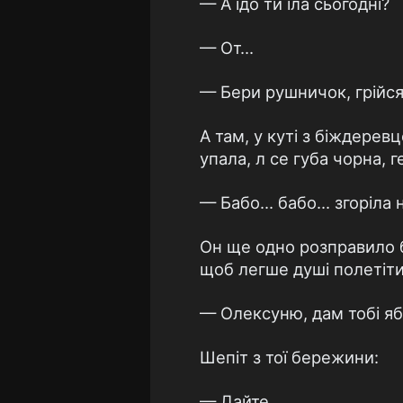
— А ідо ти їла сьогодні?
— От...
— Бери рушничок, грійся.
А там, у куті з біждеревц
упала, л се губа чорна, г
— Бабо... бабо... згоріла 
Он ще одно розправило б
щоб легше душі полетіти
— Олексуню, дам тобі я
Шепіт з тої бережини:
— Дайте...