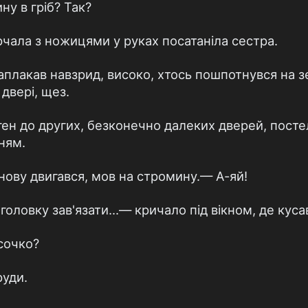
ину в гріб? Так?
чала з ножицями у руках посатаніла сестра.
аплакав навзрид, високо, хтось пошпотнувся на з
двері, щез.
ген до других, безконечно далеких дверей, постел
ням.
знову двигався, мов на стромину.— А-яй!
головку зав'язати...— кричало під вікном, де кусав
сочко?
руди.