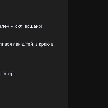
еленім склі вощаної
ився лан дітей, з краю в
 вітер.