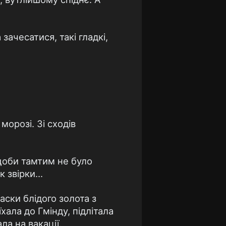
зачесатися, такі гладкі,
морозі. Зі сходів
 щоби тамтим не було
 звірки...
аски блідого золота з
хала до Гмінду, підлітала
ла на вакації.