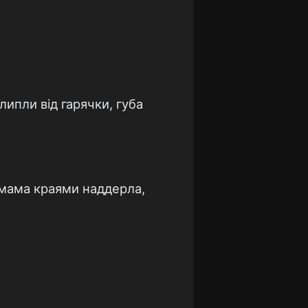
злипли від гарячки, губа
й мама краями наддерла,