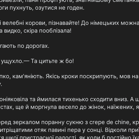
оги пухнуть, озутися не годен.
ті велебні корови, пізнавайте! До німецьких можна 
на видко, скіра пооблізала!
угають по дорогах.
 ущухло.— Та цитьте ж бо!
о, кам'яніють. Якісь кроки поскрипують, мов на 
.
поніяковіла та ймилася тихенько сходити вниз. А
стах, ще й моргнула весело до жінок, наїжених, як
ред зеркалом поранну сукню з crepe de chine, кр
тріщатими отяк павині пера у сонці. Відколи приї
я шкої пристрасної радості, як коли б постійно їха