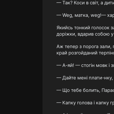
— Так? Коси в світ, а дит
— Weg, матка, weg!— хар
Якийсь тонкий голосок з
доріжки, вдарив собою у 
Аж тепер з порога зали, 
край розгойданий терпін
— А-яй! — стогін мовк і 
— Дайте мені плати-нку, 
— Що тебе болить, Пара
— Капку голова і капку г