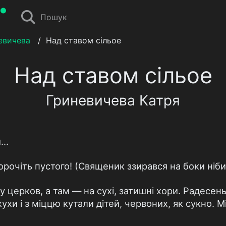
Пошук
евичева
/
Над ставом сільое
Над ставом сільое
Гриневичева Катря
..
орочіть пустого! (Священик ззирався на боки ніби 
 у церков, а там — на сухі, затишні хори. Радесе
жухи і з міццю кутали дітей, червоних, як сукно. 