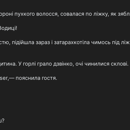
ороні пухкого волосся, совалася по ліжку, як зябл
Водиці!
тю, підійшла зараз і затарахкотіла чимось під л
тина. У горлі грало дзвінко, очі чинилися склові.
ser,— пояснила гостя.
ш?