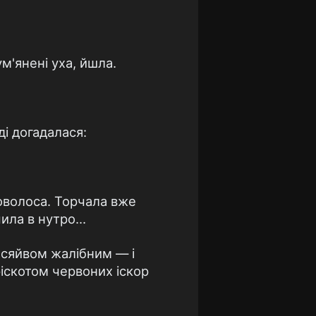
м'янені уха, йшла.
ді догадалася:
товолоса. Торчала вже
ила в нутро...
 сяйвом жалібним — і
ріскотом червоних іскор