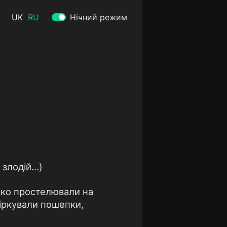
UK
RU
Нічний режим
злодій...)
нько простелювали на
Міркували пошепки,