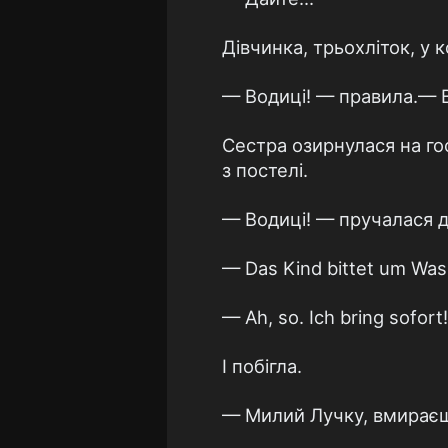
Дівчинка, трьохліток, у к
— Водиці! — правила.— 
Сестра озирнулася на гос
з постелі.
— Водиці! — пручалася ди
— Das Kind bittet um Was
— Ah, so. Ich bring sofort!
І побігла.
— Милий Лучку, вмирає