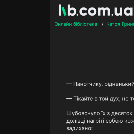
Онлайн бібліотека
/
Катря Грин
— Панотчику, рідненький.
— Тікайте в той дух, не т
Шубовснуло їх з десяток
долівці нагріті собою ко
задихано: