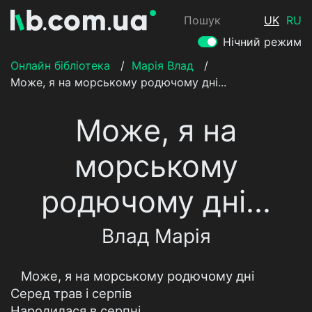
Пошук
UK
RU
Нічний режим
Онлайн бібліотека
/
Марія Влад
/
Може, я на морському родючому дні...
Може, я на
морському
родючому дні...
Влад Марія
Може, я на морському родючому дні
Серед трав і серпів
Народилася в серпні.