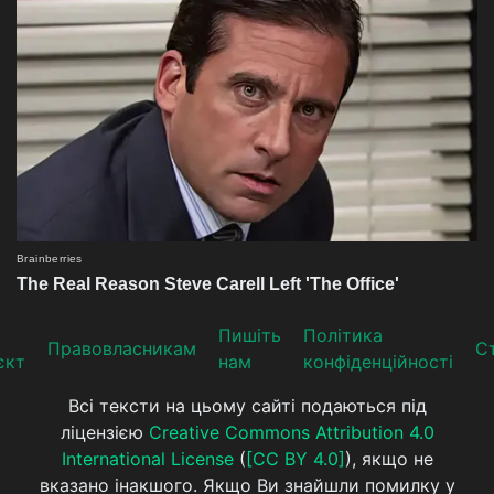
Пишіть
Політика
Прaвoвлaсникaм
Ст
єкт
нам
конфіденційності
Всі тексти на цьому сайті подаються під
ліцензією
Creative Commons Attribution 4.0
International License
(
[CC BY 4.0]
), якщо не
вказано інакшого. Якщо Ви знайшли помилку у