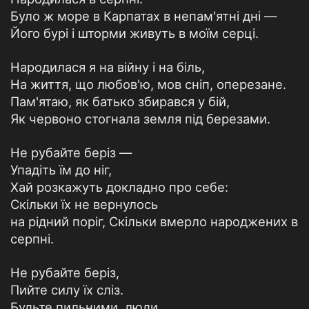
Було ж море в Карпатах в непам'ятні дні —
Його бурі і шторми живуть в моїм серці.
Народилася я на війну і на біль,
На життя, що любов'ю, мов сніп, оперезане.
Пам'ятаю, як батько збирався у бій,
Як червоно стогнала земля під березами.
Не рубайте беріз —
Упадіть їм до ніг,
Хай розкажуть докладно про себе:
Скільки їх не вернулось
на рідний поріг, Скільки вмерло народжених в
серпні.
Не рубайте беріз,
Пийте силу їх сліз.
Будьте пильними, люди,