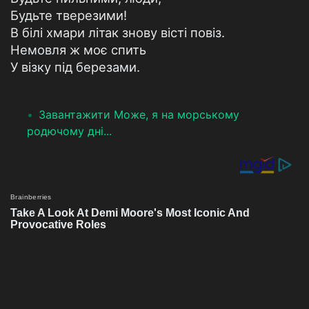
Будьте тверезими!
В білі хмари літак знову вісті повіз.
Немовля ж моє спить
У візку під березами.
Завантажити Може, я на морському
родючому дні...