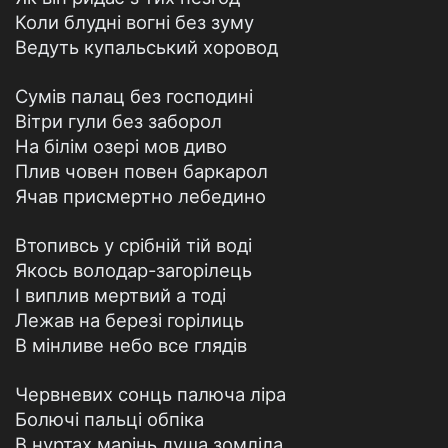
Коли блудні вогні без зуму
Ведуть купальський хоровод
Сумів палац без господині
Вітри гули без заборол
На білім озері мов диво
Плив човен повен баркарол
Ячав присмертно лебедино
Втопивсь у срібній тій воді
Якось володар-загорілець
І виплив мертвий а тоді
Лежав на березі горілиць
В мінливе небо все глядів
Червневих сонць палюча ліра
Болючі пальці обпіка
В нуртах марінь душа зомліла