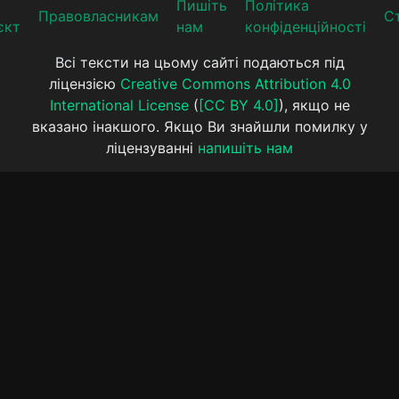
Пишіть
Політика
Прaвoвлaсникaм
Ст
єкт
нам
конфіденційності
Всі тексти на цьому сайті подаються під
ліцензією
Creative Commons Attribution 4.0
International License
(
[CC BY 4.0]
), якщо не
вказано інакшого. Якщо Ви знайшли помилку у
ліцензуванні
напишіть нам