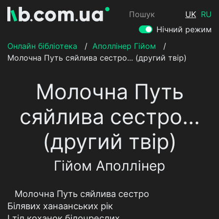
Пошук
UK
RU
Нічний режим
Онлайн бібліотека
/
Аполлінер Гійом
/
Молочна Путь сяйлива сестро... (другий твір)
Молочна Путь
сяйлива сестро...
(другий твір)
Гійом Аполлінер
Молочна Путь сяйлива сестро
Білявих ханаанських рік
I тіл коханок білочреслих