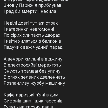
Знов у Париж я приблукав
I рад би вмерти і несила
Неділі довгі тут аж страх
I катеринки невгомонні
По сірих хлипають дворах
I квіти хиляться з балконів
Падучих веж чудний парад
А вечори хмільні від джину
В електросяйві мерехтять
Снують трамваї без упину
В огнях зелених дзеленчать
Розпачливу журбу машинну
Кафе паризькі п'яні в дим
Сифонів шип і шик гарсонів
Гудуть на тисячу ладів