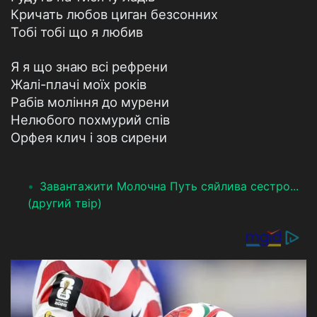
Кричать любов циган безсонних
Тобі тобі що я любив
Я я що знаю всі рефрени
Жалі-плачі моїх років
Рабів моління до мурени
Нелюбого похмурий спів
Орфея клич і зов сирени
Завантажити Молочна Путь сяйлива сестро...
(другий твір)