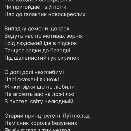
Чи пригойдає твій потік
Нас до галактик новоскреслих
Випадку демони щокрок
Ведуть нас по мотивах зорніх
I рід людський іде в підскок
Танцює задки до безодні
Під шаленистий гук скрипок
О долі долі незглибимі
Царі скажені як ножі
Жінки-зірки що не любили
Не вгріють вас на ложі лжі
В пустелі світу нелюдимій
Старий принц-регент Луїтпольд
Намісник королів безумних
Як він ридає з тих незгод