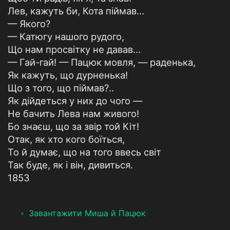
Лев, кажуть би, Кота піймав...
— Якого?
— Катюгу нашого рудого,
Що нам просвітку не давав...
— Гай-гай! — Пацюк мовля, — раденька,
Як кажуть, що дурненька!
Що з того, що піймав?..
Як дійдеться у них до чого —
Не бачить Лева нам живого!
Бо знаєш, що за звір той Кіт!
Отак, як хто кого боїться,
То й думає, що на того ввесь світ
Так буде, як і він, дивиться.
1853
Завантажити Миша й Пацюк