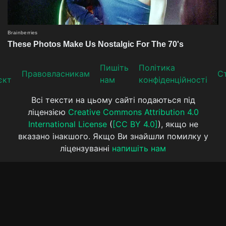
Пишіть
Політика
Прaвoвлaсникaм
Ст
єкт
нам
конфіденційності
Всі тексти на цьому сайті подаються під
ліцензією
Creative Commons Attribution 4.0
International License
(
[CC BY 4.0]
), якщо не
вказано інакшого. Якщо Ви знайшли помилку у
ліцензуванні
напишіть нам