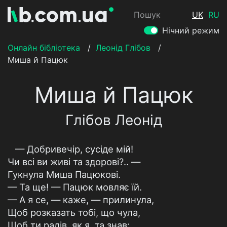
Пошук
UK
RU
Нічний режим
Онлайн бібліотека
/
Леонід Глібов
/
Миша й Пацюк
Миша й Пацюк
Глібов Леонід
— Добривечір, сусіде мій!
Чи всі ви живі та здорові?.. —
Гукнула Миша Пацюкові.
— Та ще! — Пацюк мовляє їй.
— А я се, — каже, — прилинула,
Щоб розказать тобі, що чула,
Щоб ти радів, як я, та знав: