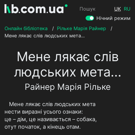
Пошук
UK
RU
Нічний режим
Онлайн бібліотека
/
Рільке Марія Райнер
/
Мене лякає слів людських мета...
Мене лякає слів
людських мета...
Райнер Марія Рільке
Мене лякає слів людських мета
нести виразні усього ознаки:
це – дім, це називається – собака,
отут початок, а кінець отам.