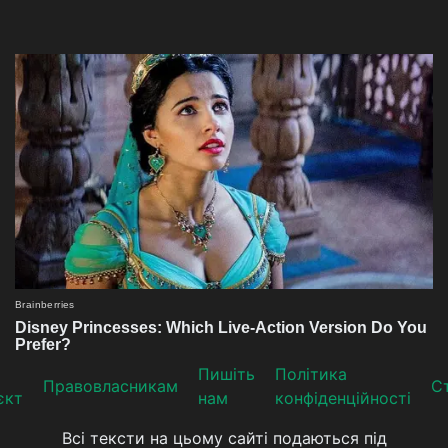
Пишіть
Політика
Прaвoвлaсникaм
Ст
єкт
нам
конфіденційності
Всі тексти на цьому сайті подаються під