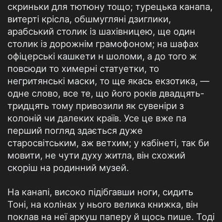
скриньки для тютюну тощо; турецька канапа,
витерті крісла, обшмугляні дзиглики,
арабський столик із шахівницею, ще один
столик із дорожнім грамофоном; на шафах
офіцерські кашкети н шоломи, а до того ж
повсюди то химерні статуетки, то
негритянські маски, то ще якась екзотика, —
одне слово, все те, що його років двадцять-
тридцять тому привозили як сувеніри з
колоній чи далеких країв. Усе це вже па
перший погляд здається дуже
старосвітським, аж ветхим; у кабінеті, так би
мовити, не чути духу житла, він схожий
скоріш на родинний музей.
На канапі, високо підібгавши ноги, сидить
Тоні, на колінах у нього велика книжка, він
поклав на неї аркуш паперу й щось пише. Тоді