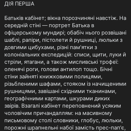
ДІЯ ПЕРША
Батьків кабінет; вікна порозчиняні навстіж. На
середній стіні — портрет Батька в
офіцерському мундирі; обабіч нього розвішані
шаблі, рапіри, пістолети й рушниці, люльки з
довгими цибухами, різні пам'ятки з
колоніальних експедицій: списи, щити, луки й
стріли, ятагани, а також мисливські трофеї:
оленячі роги, голови антилоп тощо. Бічні
стіни зайняті книжковими полицями,
різьбленими шафами, стояком із начищеними
рушницями, завішані східними тканинами,
географічними картами, шкурами диких
звірів. Взагалі кабінет переповнений усяким
чоловічим причандаллям: на масивному
письмовому столі словники, глобус, люльки,
порожні шрапнельні набої замість прес-пап'є,