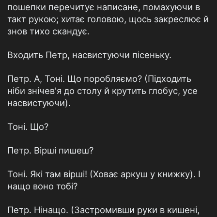
пошепки перечитує написане, помахуючи в
такт рукою; хитає головою, щось закреслює й
знов тихо скандує.
Входить Петр, насвистуючи пісеньку.
Петр. А, Тоні. Що поробляємо? (Підходить
ніби знічев'я до столу й крутить глобус, усе
насвистуючи).
Тоні. Що?
Петр. Вірші пишеш?
Тоні. Які там вірші! (Ховає аркуш у книжку). І
нащо воно тобі?
Петр. Нінащо. (Застромивши руки в кишені,