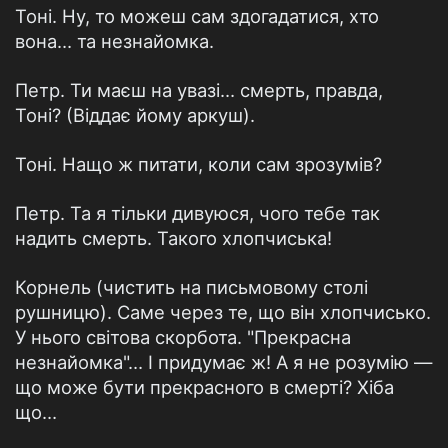
Тоні. Ну, то можеш сам здогадатися, хто
вона… та незнайомка.
Петр. Ти маєш на увазі… смерть, правда,
Тоні? (Віддає йому аркуш).
Тоні. Нащо ж питати, коли сам зрозумів?
Петр. Та я тільки дивуюся, чого тебе так
надить смерть. Такого хлопчиська!
Корнель (чистить на письмовому столі
рушницю). Саме через те, що він хлопчисько.
У нього світова скорбота. "Прекрасна
незнайомка"… І придумає ж! А я не розумію —
що може бути прекрасного в смерті? Хіба
що…