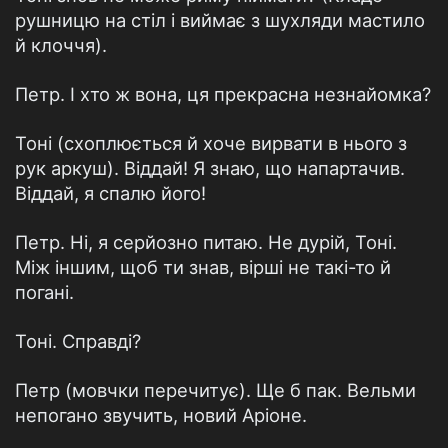
рушницю на стіл і виймає з шухляди мастило
й клоччя).
Петр. І хто ж вона, ця прекрасна незнайомка?
Тоні (схоплюється й хоче вирвати в нього з
рук аркуш). Віддай! Я знаю, що напартачив.
Віддай, я спалю його!
Петр. Ні, я серйозно питаю. Не дурій, Тоні.
Між іншим, щоб ти знав, вірші не такі-то й
погані.
Тоні. Справді?
Петр (мовчки перечитує). Ще б пак. Вельми
непогано звучить, новий Аріоне.