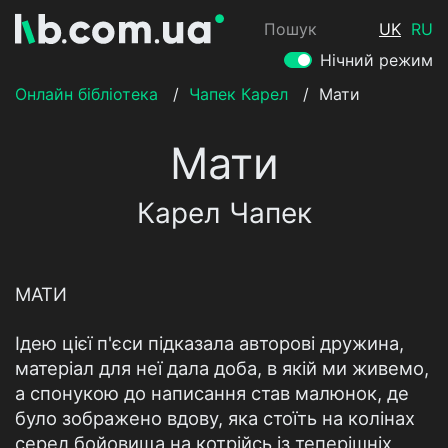
Пошук
UK
RU
Нічний режим
Онлайн бібліотека
/
Чапек Карел
/
Мати
Мати
Карел Чапек
МАТИ
Ідею цієї п'єси підказала авторові дружина,
матеріал для неї дала доба, в якій ми живемо,
а спонукою до написання став малюнок, де
було зображено вдову, яка стоїть на колінах
серед бойовища на котрійсь із теперішніх