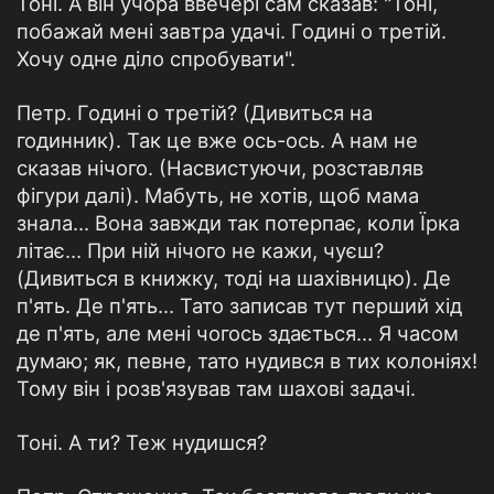
Тоні. А він учора ввечері сам сказав: "Тоні,
побажай мені завтра удачі. Годині о третій.
Хочу одне діло спробувати".
Петр. Годині о третій? (Дивиться на
годинник). Так це вже ось-ось. А нам не
сказав нічого. (Насвистуючи, розставляв
фігури далі). Мабуть, не хотів, щоб мама
знала… Вона завжди так потерпає, коли Їрка
літає… При ній нічого не кажи, чуєш?
(Дивиться в книжку, тоді на шахівницю). Де
п'ять. Де п'ять… Тато записав тут перший хід
де п'ять, але мені чогось здається… Я часом
думаю; як, певне, тато нудився в тих колоніях!
Тому він і розв'язував там шахові задачі.
Тоні. А ти? Теж нудишся?