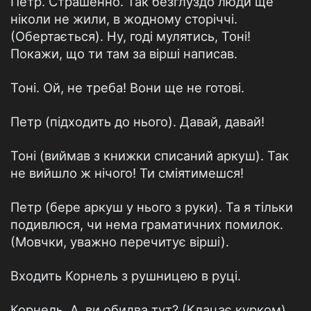
Петр. Страшенно. Так безглуздо люди ще
ніколи не жили, в жодному сторіччі.
(Обертається). Ну, годі мулятись, Тоні!
Покажи, що ти там за вірші написав.
Тоні. Ой, не треба! Вони ще не готові.
Петр (підходить до нього). Давай, давай!
Тоні (виймав з книжки списаний аркуш). Так
не вийшло ж нічого! Ти сміятимешся!
Петр (бере аркуш у нього з руки). Та я тільки
подивлюся, чи нема граматичних помилок.
(Мовчки, уважно перечитує вірші).
Входить Корнель з рушницею в руці.
Корнель. А, ви обидва тут? (Клацає курком).