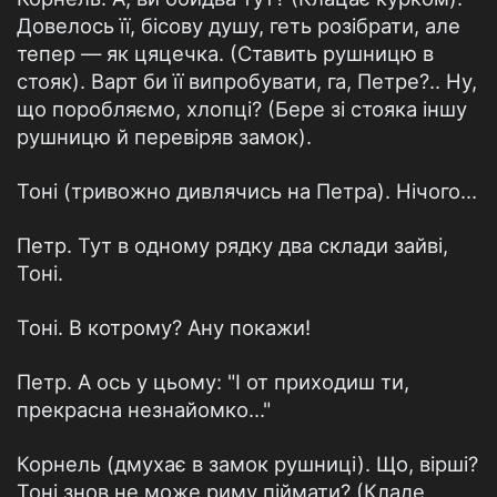
Довелось її, бісову душу, геть розібрати, але
тепер — як цяцечка. (Ставить рушницю в
стояк). Варт би її випробувати, га, Петре?.. Ну,
що поробляємо, хлопці? (Бере зі стояка іншу
рушницю й перевіряв замок).
Тоні (тривожно дивлячись на Петра). Нічого…
Петр. Тут в одному рядку два склади зайві,
Тоні.
Тоні. В котрому? Ану покажи!
Петр. А ось у цьому: "І от приходиш ти,
прекрасна незнайомко…"
Корнель (дмухає в замок рушниці). Що, вірші?
Тоні знов не може риму піймати? (Кладе