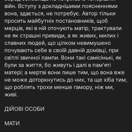
війн. Вступу з докладнішими поясненнями
вона, здається, не потребує. Автор тільки
просить майбутніх постановників, щоб
мерців, які в ній оточують матір, трактували
не як страшні привиди, а як живих, милих і
славних людей, що цілком невимушено
почувають себе в своїй давній домівці, при
світлі звичної лампи. Вони такі самісінькі, як
були за життя, бо живуть і далі в пам'яті
матері; а мертві вони лише тим, що вона вже
не може доторкнутись до них, та ще хіба тим,
що роблять трохи менше гамору, ніж ми,
живі.
ДІЙОВІ ОСОБИ
МАТИ